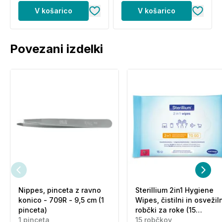
kopanju ali brisanju z brisačo izdelek večkrat
V košarico
V košarico
ponovno nanesite in ohranite zaščito.
Sestavine (INCI):
Bis-Ethylhexyloxyphenol Methoxyphenyl Triazine,
Povezani izdelki
Ethylhexyl Triazone, Isoamyl p-Methoxycinnamate,
Ethylhexyl Methoxycinnamate, Methylene bis-
Benzotriazolyl Tetramethylbutylphenol, Butyl
Methoxydibenzoylmethane, Propylparaben,
Methylparaben, Excipiens.
Nippes, pinceta z ravno
Sterillium 2in1 Hygiene
konico - 709R - 9,5 cm (1
Wipes, čistilni in osvežil
pinceta)
robčki za roke (15
1 pinceta
robčkov)
15 robčkov