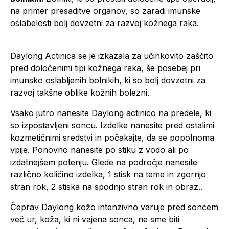
na primer presaditve organov, so zaradi imunske
oslabelosti bolj dovzetni za razvoj kožnega raka.
Daylong Actinica se je izkazala za učinkovito zaščito
pred določenimi tipi kožnega raka, še posebej pri
imunsko oslabljenih bolnikih, ki so bolj dovzetni za
razvoj takšne oblike kožnih bolezni.
Vsako jutro nanesite Daylong actinico na predele, ki
so izpostavljeni soncu. Izdelke nanesite pred ostalimi
kozmetičnimi sredstvi in počakajte, da se popolnoma
vpije. Ponovno nanesite po stiku z vodo ali po
izdatnejšem potenju. Glede na področje nanesite
različno količino izdelka, 1 stisk na teme in zgornjo
stran rok, 2 stiska na spodnjo stran rok in obraz..
Čeprav Daylong kožo intenzivno varuje pred soncem
več ur, koža, ki ni vajena sonca, ne sme biti