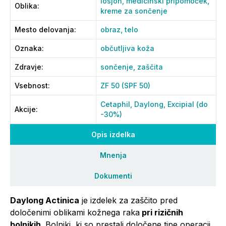
losjon,
medicinski pripomoček,
Oblika
:
kreme za sončenje
Mesto delovanja
:
obraz,
telo
Oznaka
:
občutljiva koža
Zdravje
:
sončenje,
zaščita
Vsebnost
:
ZF 50 (SPF 50)
Cetaphil, Daylong, Excipial (do
Akcije
:
-30%)
Opis izdelka
Mnenja
Dokumenti
Daylong Actinica
je izdelek za zaščito pred
določenimi oblikami kožnega raka
pri rizičnih
bolnikih.
Bolniki, ki so prestali določene tipe operacij,