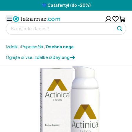
💙 Catafertyl (do -20%)
Izdelki
/
Pripomočki
/
Osebna nega
Oglejte si vse izdelke iz
Daylong