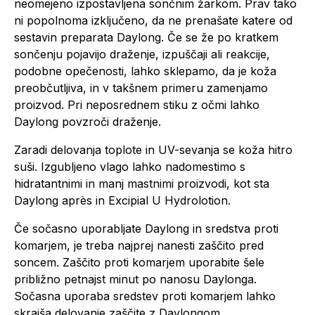
neomejeno izpostavljena sončnim žarkom. Prav tako
ni popolnoma izključeno, da ne prenašate katere od
sestavin preparata Daylong. Če se že po kratkem
sončenju pojavijo draženje, izpuščaji ali reakcije,
podobne opečenosti, lahko sklepamo, da je koža
preobčutljiva, in v takšnem primeru zamenjamo
proizvod. Pri neposrednem stiku z očmi lahko
Daylong povzroči draženje.
Zaradi delovanja toplote in UV-sevanja se koža hitro
suši. Izgubljeno vlago lahko nadomestimo s
hidratantnimi in manj mastnimi proizvodi, kot sta
Daylong après in Excipial U Hydrolotion.
Če sočasno uporabljate Daylong in sredstva proti
komarjem, je treba najprej nanesti zaščito pred
soncem. Zaščito proti komarjem uporabite šele
približno petnajst minut po nanosu Daylonga.
Sočasna uporaba sredstev proti komarjem lahko
skrajša delovanje zaščite z Daylongom.