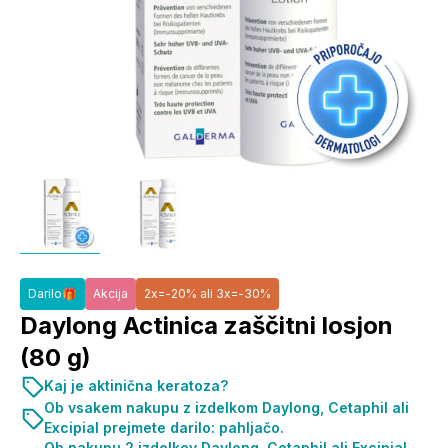
Darilo🎁
Akcija
2x=-20% ali 3x=-30%
Daylong Actinica zaščitni losjon
(80 g)
Kaj je aktinična keratoza?
Ob vsakem nakupu z izdelkom Daylong, Cetaphil ali
Excipial prejmete darilo: pahljačo.
Ob nakupu 2 izdelkov Daylong, Cetaphil ali Excipial