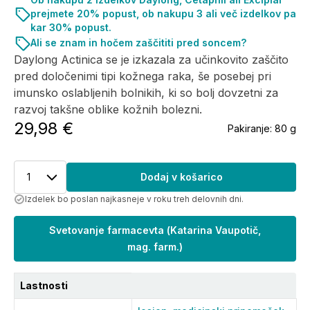
prejmete 20% popust, ob nakupu 3 ali več izdelkov pa
kar 30% popust.
Ali se znam in hočem zaščititi pred soncem?
Daylong Actinica se je izkazala za učinkovito zaščito
pred določenimi tipi kožnega raka, še posebej pri
imunsko oslabljenih bolnikih, ki so bolj dovzetni za
razvoj takšne oblike kožnih bolezni.
29,98 €
Pakiranje:
80 g
1
Dodaj v košarico
Izdelek bo poslan najkasneje v roku treh delovnih dni.
Svetovanje farmacevta
(
Katarina Vaupotič,
mag. farm.
)
Lastnosti