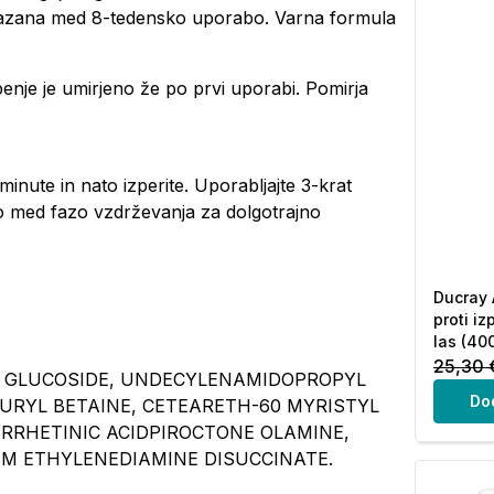
dokazana med 8-tedensko uporabo. Varna formula
enje je umirjeno že po prvi uporabi. Pomirja
minute in nato izperite. Uporabljajte 3-krat
o med fazo vzdrževanja za dolgotrajno
Ducray
proti iz
las (40
25,30 
L GLUCOSIDE, UNDECYLENAMIDOPROPYL
Do
AURYL BETAINE, CETEARETH-60 MYRISTYL
CYRRHETINIC ACIDPIROCTONE OLAMINE,
UM ETHYLENEDIAMINE DISUCCINATE.