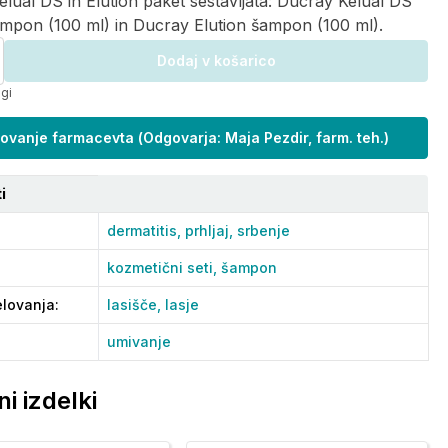
lual DS in Elution paket sestavljata: Ducray Kelual DS
mpon (100 ml) in Ducray Elution šampon (100 ml).
Dodaj v košarico
ogi
ovanje farmacevta
(
Odgovarja: Maja Pezdir, farm. teh.
)
i
dermatitis,
prhljaj,
srbenje
kozmetični seti,
šampon
lovanja
:
lasišče,
lasje
umivanje
i izdelki