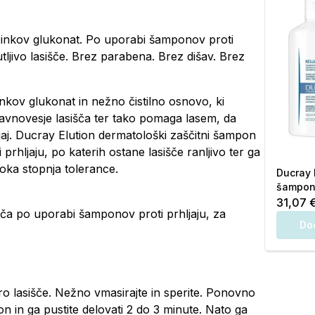
cinkov glukonat. Po uporabi šamponov proti
tljivo lasišče. Brez parabena. Brez dišav. Brez
nkov glukonat in nežno čistilno osnovo, ki
avnovesje lasišča ter tako pomaga lasem, da
aj. Ducray Elution dermatološki zaščitni šampon
hljaju, po katerih ostane lasišče ranljivo ter ga
isoka stopnja tolerance.
Ducray 
šampon 
31,07 
šča po uporabi šamponov proti prhljaju, za
Do
o lasišče. Nežno vmasirajte in sperite. Ponovno
in ga pustite delovati 2 do 3 minute. Nato ga