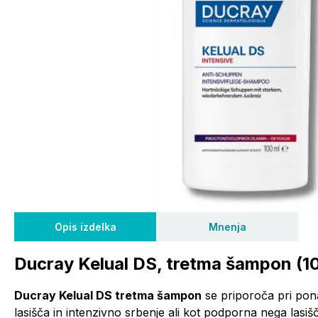
Opis izdelka
Mnenja
Ducray Kelual DS, tretma šampon (1
Ducray Kelual DS tretma šampon
se priporoča pri ponav
lasišča in intenzivno srbenje ali kot podporna nega las