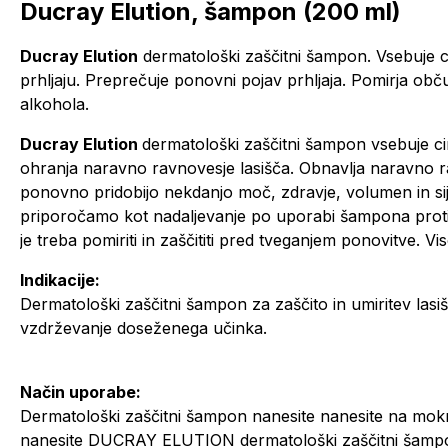
Ducray Elution, šampon (200 ml)
Ducray Elution
dermatološki zaščitni šampon. Vsebuje 
prhljaju. Preprečuje ponovni pojav prhljaja. Pomirja obču
alkohola.
Ducray Elution
dermatološki zaščitni šampon vsebuje ci
ohranja naravno ravnovesje lasišča. Obnavlja naravno r
ponovno pridobijo nekdanjo moč, zdravje, volumen in sij
priporočamo kot nadaljevanje po uporabi šampona proti pr
je treba pomiriti in zaščititi pred tveganjem ponovitve. V
Indikacije:
Dermatološki zaščitni šampon za zaščito in umiritev lasi
vzdrževanje doseženega učinka.
Način uporabe:
Dermatološki zaščitni šampon nanesite nanesite na mokr
nanesite DUCRAY ELUTION dermatološki zaščitni šampon 