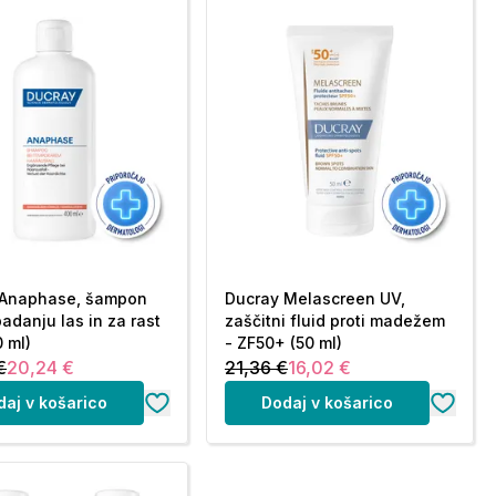
 Anaphase, šampon
Ducray Melascreen UV,
padanju las in za rast
zaščitni fluid proti madežem
0 ml)
- ZF50+ (50 ml)
€
20,24 €
21,36 €
16,02 €
daj v košarico
Dodaj v košarico