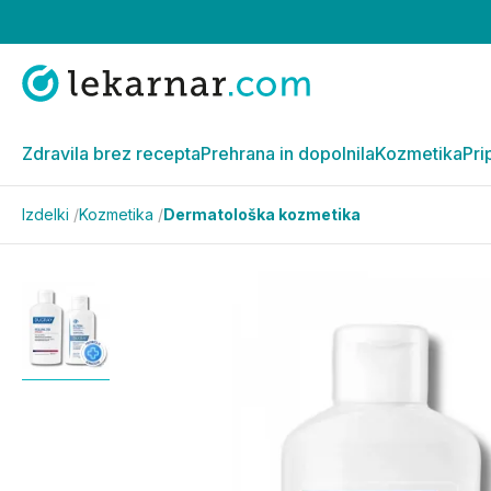
Zdravila brez recepta
Prehrana in dopolnila
Kozmetika
Pri
Izdelki
/
Kozmetika
/
Dermatološka kozmetika