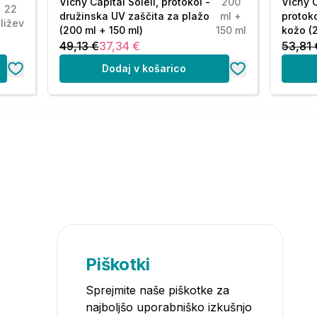
Vichy Capital Soleil, protokol -
200
Vichy C
+ 22
družinska UV zaščita za plažo
ml +
protoko
ližev
(200 ml + 150 ml)
150 ml
kožo (
49,13 €
37,34 €
53,81 
Dodaj v košarico
Piškotki
Sprejmite naše piškotke za
najboljšo uporabniško izkušnjo