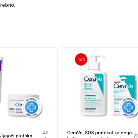
trebno.
E. GLYCERIN. LAURYL BETAINE. ACRYLATES
 COCOATE. CITRIC ACID. FRAGRANCE
. HYDROXYPROPYL GUAR
L. PANTOLACTONE. PHENOXYETHANOL.
SODIUM HYDROXIDE. TRISODIUM
48
CeraVe, SOS protokol za nego
ljajoči protokol
2