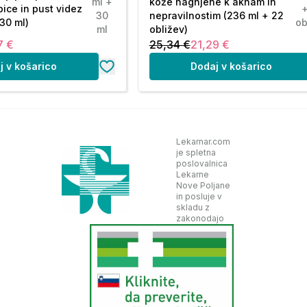
ml +
kože nagnjene k aknam in
ice in pust videz
30
nepravilnostim (236 ml + 22
30 ml)
ob
ml
obližev)
7 €
25,34 €
21,29 €
j v košarico
Dodaj v košarico
Lekarnar.com
je spletna
poslovalnica
Lekarne
Nove Poljane
in posluje v
skladu z
zakonodajo