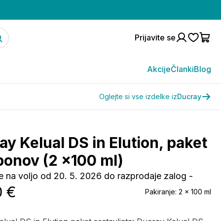
Prijavite se
Akcije
Članki
Blog
Oglejte si vse izdelke iz
Ducray
ay Kelual DS in Elution, paket
onov (2 x100 ml)
je na voljo od 20. 5. 2026 do razprodaje zalog -
0 €
Pakiranje:
2 x 100 ml