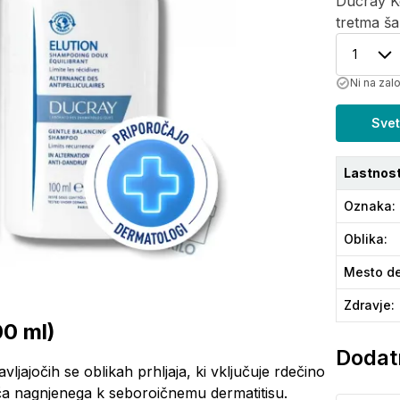
Ducray Ke
tretma ša
1
Ni na zal
Svet
Lastnost
Oznaka
:
Oblika
:
Mesto de
Zdravje
:
00 ml)
Dodatn
ljajočih se oblikah prhljaja, ki vključuje rdečino
išča nagnjenega k seboroičnemu dermatitisu.