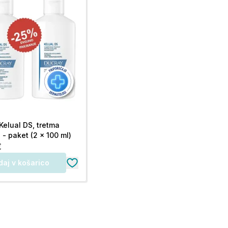
Kelual DS, tretma
- paket (2 x 100 ml)
€
daj v košarico