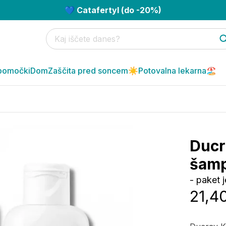
💙 Catafertyl (do -20%)
pomočki
Dom
Zaščita pred soncem☀️
Potovalna lekarna🏖️
Ducr
šamp
- paket 
21,4