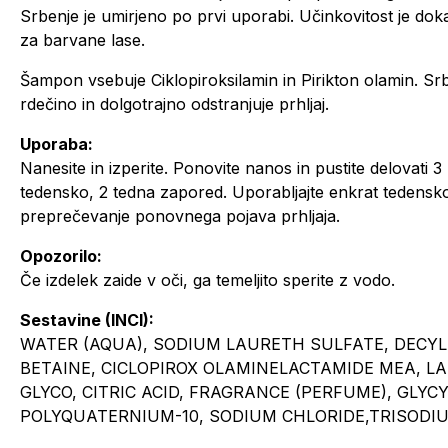
Srbenje je umirjeno po prvi uporabi. Učinkovitost je 
za barvane lase.
Šampon vsebuje Ciklopiroksilamin in Pirikton olamin. Srb
rdečino in dolgotrajno odstranjuje prhljaj.
Uporaba:
Nanesite in izperite. Ponovite nanos in pustite delovati 3 
tedensko, 2 tedna zapored. Uporabljajte enkrat tedensk
preprečevanje ponovnega pojava prhljaja.
Opozorilo:
Če izdelek zaide v oči, ga temeljito sperite z vodo.
Sestavine (INCI):
WATER (AQUA), SODIUM LAURETH SULFATE, DECY
BETAINE, CICLOPIROX OLAMINELACTAMIDE MEA, L
GLYCO, CITRIC ACID, FRAGRANCE (PERFUME), GLY
POLYQUATERNIUM-10, SODIUM CHLORIDE,TRISODI