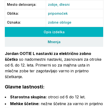
Mesto delovanja
:
zobje,
dlesni
Oblika
:
pripomoček
Oznaka
:
zobne obloge
Opis izdelka
Mnenja
Jordan OOTIE L nastavki za električno zobno
ščetko
so nadomestni nastavki, zasnovani za otroke
od 6. do 12. leta. Primerni so za majhna usta in
mlečne zobe ter zagotavljajo varno in prijetno
ščetkanje.
Glavne lastnosti:
Starostna skupina:
otroci od 6 do 12 let.
Mehke ščetine:
nežne ščetine za varno in prijetno