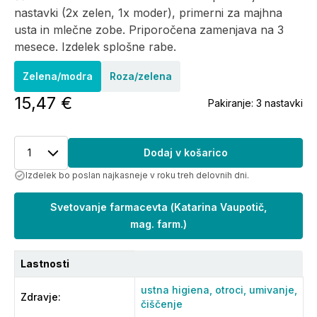
nastavki (2x zelen, 1x moder), primerni za majhna
usta in mlečne zobe. Priporočena zamenjava na 3
mesece. Izdelek splošne rabe.
Zelena/modra
Roza/zelena
15,47 €
Pakiranje:
3 nastavki
1
Dodaj v košarico
Izdelek bo poslan najkasneje v roku treh delovnih dni.
Svetovanje farmacevta
(
Katarina Vaupotič,
mag. farm.
)
Lastnosti
ustna higiena,
otroci,
umivanje,
Zdravje
:
čiščenje