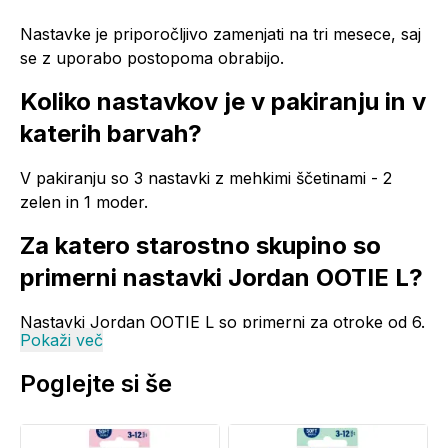
Nastavke je priporočljivo zamenjati na tri mesece, saj
se z uporabo postopoma obrabijo.
Koliko nastavkov je v pakiranju in v
katerih barvah?
V pakiranju so 3 nastavki z mehkimi ščetinami - 2
zelen in 1 moder.
Za katero starostno skupino so
primerni nastavki Jordan OOTIE L?
Nastavki Jordan OOTIE L so primerni za otroke od 6.
Pokaži več
do 12. leta. Zasnovani so za majhna usta in mlečne
zobe.
Poglejte si še
Ali so nastavki Jordan OOTIE L
primerni za občutljive otroške