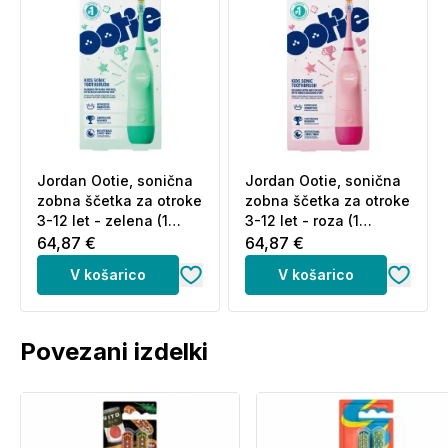
Nastavek preprosto namestite na držalo električne
zobne ščetke Jordan OOTIE. Ko se nastavek z
uporabo obrabi, ga zamenjajte z novim iz pakiranja.
Jordan Ootie, sonična
Jordan Ootie, sonična
zobna ščetka za otroke
zobna ščetka za otroke
3-12 let - zelena (1
3-12 let - roza (1
ščetka)
ščetka)
64,87 €
64,87 €
V košarico
V košarico
Povezani izdelki