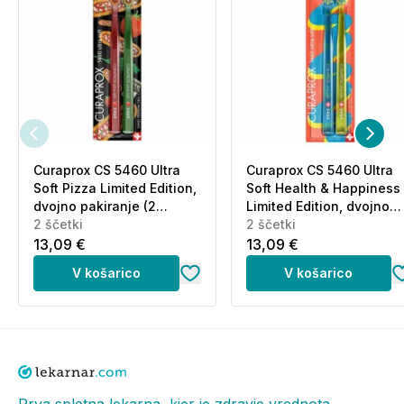
Curaprox CS 5460 Ultra
Curaprox CS 5460 Ultra
Soft Pizza Limited Edition,
Soft Health & Happiness
dvojno pakiranje (2
Limited Edition, dvojno
ščetki)
2 ščetki
pakiranje (2 ščetki)
2 ščetki
13,09 €
13,09 €
V košarico
V košarico
Prva spletna lekarna, kjer je zdravje vrednota.