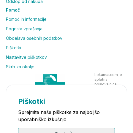
Odstop od nakupa
Pomoč
Pomoč in informacije
Pogosta vprašanja
Obdelava osebnih podatkov
Piškotki
Nastavitve piškotkov
Skrb za okolje
Lekarnar.com je
spletna
poslovalnica
Lekarne Nove
Poljane in posluje
v skladu z
Piškotki
zakonodajo
Sprejmite naše piškotke za najboljšo
uporabniško izkušnjo