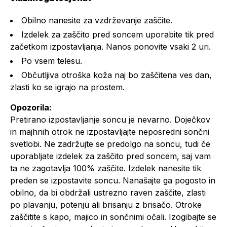
Obilno nanesite za vzdrževanje zaščite.
Izdelek za zaščito pred soncem uporabite tik pred
začetkom izpostavljanja. Nanos ponovite vsaki 2 uri.
Po vsem telesu.
Občutljiva otroška koža naj bo zaščitena ves dan,
zlasti ko se igrajo na prostem.
Opozorila:
Pretirano izpostavljanje soncu je nevarno. Doječkov
in majhnih otrok ne izpostavljajte neposredni sončni
svetlobi. Ne zadržujte se predolgo na soncu, tudi če
uporabljate izdelek za zaščito pred soncem, saj vam
ta ne zagotavlja 100% zaščite. Izdelek nanesite tik
preden se izpostavite soncu. Nanašajte ga pogosto in
obilno, da bi obdržali ustrezno raven zaščite, zlasti
po plavanju, potenju ali brisanju z brisačo. Otroke
zaščitite s kapo, majico in sončnimi očali. Izogibajte se