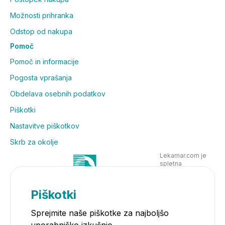
Možnosti prihranka
Odstop od nakupa
Pomoč
Pomoč in informacije
Pogosta vprašanja
Obdelava osebnih podatkov
Piškotki
Nastavitve piškotkov
Skrb za okolje
Lekarnar.com je
spletna
poslovalnica
Lekarne Nove
Poljane in posluje
Piškotki
v skladu z
zakonodajo
Sprejmite naše piškotke za najboljšo