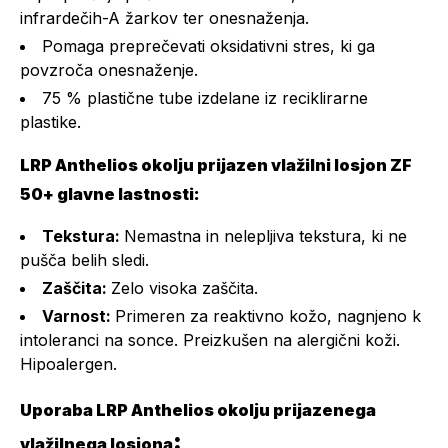
infrardečih-A žarkov ter onesnaženja.
Pomaga preprečevati oksidativni stres, ki ga
povzroča onesnaženje.
75 % plastične tube izdelane iz reciklirarne
plastike.
LRP Anthelios okolju prijazen vlažilni losjon ZF
50+ glavne lastnosti:
Tekstura:
Nemastna in nelepljiva tekstura, ki ne
pušča belih sledi.
Zaščita:
Zelo visoka zaščita.
Varnost:
Primeren za reaktivno kožo, nagnjeno k
intoleranci na sonce. Preizkušen na alergični koži.
Hipoalergen.
Uporaba LRP Anthelios okolju prijazenega
:
vlažilnega losjona