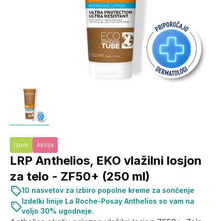
Izbor
Akcija
LRP Anthelios, EKO vlažilni losjon
za telo - ZF50+ (250 ml)
10 nasvetov za izbiro popolne kreme za sončenje
Izdelki linije La Roche-Posay Anthelios so vam na
voljo 30% ugodneje.