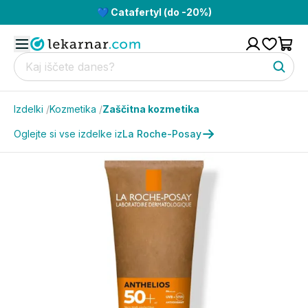
💙 Catafertyl (do -20%)
Izdelki
/
Kozmetika
/
Zaščitna kozmetika
Oglejte si vse izdelke iz
La Roche-Posay