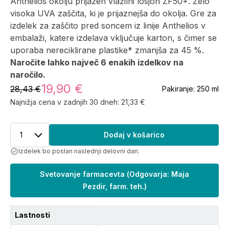
Anthelios okolju prijazen vlažilni losjon ZF50+. Zelo
visoka UVA zaščita, ki je prijaznejša do okolja. Gre za
izdelek za zaščito pred soncem iz linije Anthelios v
embalaži, katere izdelava vključuje karton, s čimer se
uporaba nereciklirane plastike* zmanjša za 45 %.
Naročite lahko največ 6 enakih izdelkov na
naročilo.
19,90 €
28,43 €
Pakiranje:
250 ml
Najnižja cena v zadnjih 30 dneh:
21,33 €
1
Dodaj v košarico
Izdelek bo poslan naslednji delovni dan.
Svetovanje farmacevta
(
Odgovarja: Maja
Pezdir, farm. teh.
)
Lastnosti