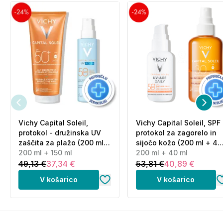
povezavi (klik).
Vichy Capital Soleil,
Vichy Capital Soleil, SPF
protokol - družinska UV
protokol za zagorelo in
zaščita za plažo (200 ml +
sijočo kožo (200 ml + 40
150 ml)
200 ml + 150 ml
ml)
200 ml + 40 ml
49,13 €
37,34 €
53,81 €
40,89 €
V košarico
V košarico