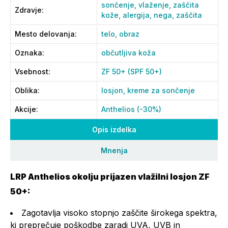
sončenje,
vlaženje,
zaščita
Zdravje
:
kože,
alergija,
nega,
zaščita
Mesto delovanja
:
telo,
obraz
Oznaka
:
občutljiva koža
Vsebnost
:
ZF 50+ (SPF 50+)
Oblika
:
losjon,
kreme za sončenje
Akcije
:
Anthelios (-30%)
Opis izdelka
Mnenja
LRP Anthelios okolju prijazen vlažilni losjon ZF
50+:
Zagotavlja visoko stopnjo zaščite širokega spektra,
ki preprečuje poškodbe zaradi UVA, UVB in