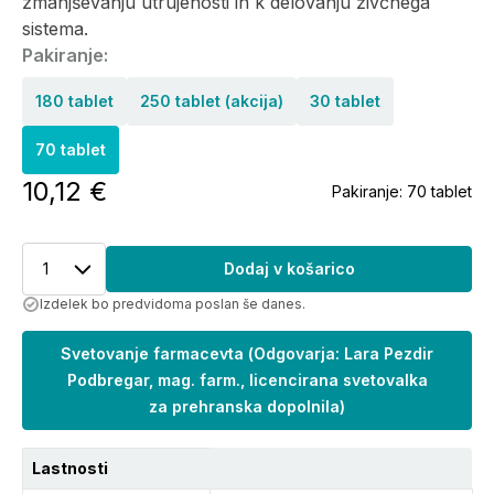
zmanjševanju utrujenosti in k delovanju živčnega
sistema.
Pakiranje:
180 tablet
250 tablet (akcija)
30 tablet
70 tablet
10,12 €
Pakiranje:
70 tablet
1
Dodaj v košarico
Izdelek bo predvidoma poslan še danes.
Svetovanje farmacevta
(
Odgovarja: Lara Pezdir
Podbregar, mag. farm., licencirana svetovalka
za prehranska dopolnila
)
Lastnosti