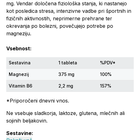
mg. Vendar določena fiziološka stanja, ki nastanejo
kot posledica stresa, intenzivne vadbe pri športnih in
fizičnih aktivnostih, neprimerne prehrane ter
okrevanja po bolezni, povečujejo potrebe po
magneziju.
Vsebnost:
Sestavina
1 tableta
%PDV*
Magnezij
375 mg
100%
Vitamin B6
2,2 mg
157%
*Priporočeni dnevni vnos.
Ne vsebuje sladkorja, laktoze, glutena, mlečnih ali
sojinih beljakovin.
Sestavine: