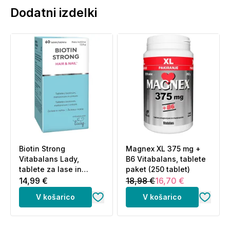
Dodatni izdelki
Biotin Strong
Magnex XL 375 mg +
Vitabalans Lady,
B6 Vitabalans, tablete
tablete za lase in
paket (250 tablet)
nohte (60 tablet)
14,99 €
18,98 €
16,70 €
V košarico
V košarico