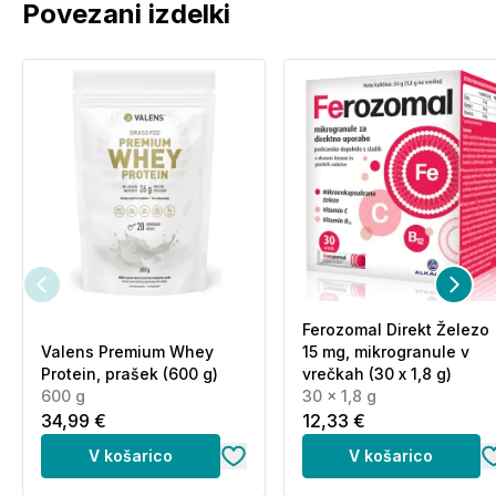
Povezani izdelki
Ferozomal Direkt Železo
Valens Premium Whey
15 mg, mikrogranule v
Protein, prašek (600 g)
vrečkah (30 x 1,8 g)
600 g
30 x 1,8 g
34,99 €
12,33 €
V košarico
V košarico