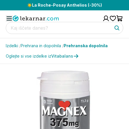
☀️
La Roche-Posay Anthelios (-30%)
Izdelki
/
Prehrana in dopolnila
/
Prehranska dopolnila
Oglejte si vse izdelke iz
Vitabalans