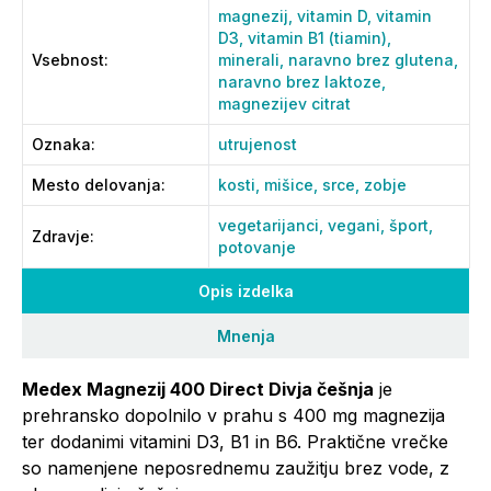
magnezij,
vitamin D,
vitamin
D3,
vitamin B1 (tiamin),
Vsebnost
:
minerali,
naravno brez glutena,
naravno brez laktoze,
magnezijev citrat
Oznaka
:
utrujenost
Mesto delovanja
:
kosti,
mišice,
srce,
zobje
vegetarijanci,
vegani,
šport,
Zdravje
:
potovanje
Opis izdelka
Mnenja
Medex Magnezij 400 Direct Divja češnja
je
prehransko dopolnilo v prahu s 400 mg magnezija
ter dodanimi vitamini D3, B1 in B6. Praktične vrečke
so namenjene neposrednemu zaužitju brez vode, z