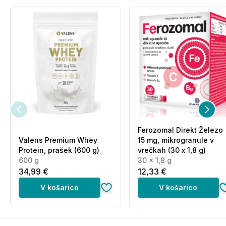
prepolovite odmerek in zmanjšajte vnos. Prekomerno
uživanje ima lahko odvajalni učinek. Shranjevati
nedosegljivo otrokom!
Shranjevanje:
Shranjujte pri temperaturi do 25 °C, na suhem in
temnem mestu. Shranjevati nedosegljivo otrokom!
Pogosta vprašanja in odgovori (FAQ):
Koliko magnezija vsebuje ena
Ferozomal Direkt Železo
Valens Premium Whey
15 mg, mikrogranule v
vrečka?
Protein, prašek (600 g)
vrečkah (30 x 1,8 g)
600 g
30 x 1,8 g
Ena vrečka vsebuje 400 mg magnezija iz
34,99 €
12,33 €
magnezijevega citrata in magnezijevega oksida.
V košarico
V košarico
Kako uživam izdelek?
Zaužijte 1 vrečko dnevno. Vsebino stresite direktno v