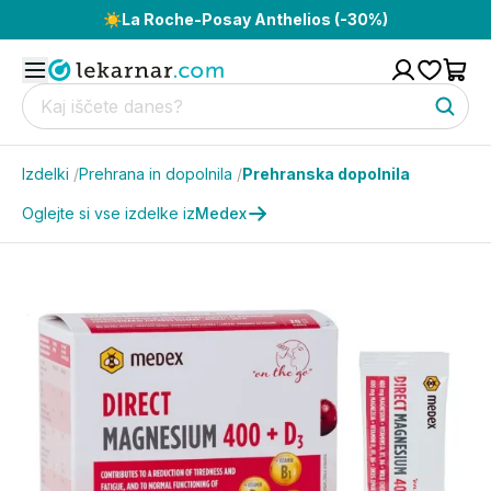
☀️
La Roche-Posay Anthelios (-30%)
Izdelki
/
Prehrana in dopolnila
/
Prehranska dopolnila
Oglejte si vse izdelke iz
Medex