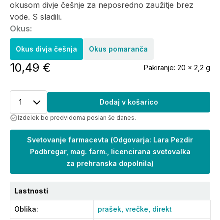
okusom divje češnje za neposredno zaužitje brez
vode. S sladili.
Okus:
Okus divja češnja
Okus pomaranča
10,49 €
Pakiranje:
20 x 2,2 g
1
Dodaj v košarico
Izdelek bo predvidoma poslan še danes.
Svetovanje farmacevta
(
Odgovarja: Lara Pezdir
Podbregar, mag. farm., licencirana svetovalka
za prehranska dopolnila
)
Lastnosti
Oblika
:
prašek,
vrečke,
direkt