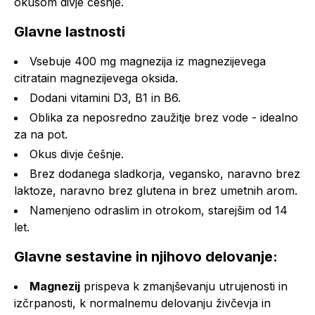
okusom divje češnje.
Glavne lastnosti
Vsebuje 400 mg magnezija iz magnezijevega
citratain magnezijevega oksida.
Dodani vitamini D3, B1 in B6.
Oblika za neposredno zaužitje brez vode - idealno
za na pot.
Okus divje češnje.
Brez dodanega sladkorja, vegansko, naravno brez
laktoze, naravno brez glutena in brez umetnih arom.
Namenjeno odraslim in otrokom, starejšim od 14
let.
Glavne sestavine in njihovo delovanje:
Magnezij
prispeva k zmanjševanju utrujenosti in
izčrpanosti, k normalnemu delovanju živčevja in