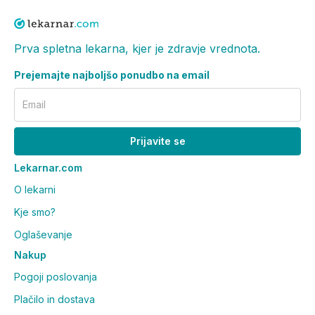
usta, počasi raztopite in pogoltnite brez zaužitja
vode. Namenjeno odraslim in otrokom, starejšim od
14 let.
Prva spletna lekarna, kjer je zdravje vrednota.
Ali izdelek vsebuje dodan sladkor?
Prejemajte najboljšo ponudbo na email
Email
Izdelek je brez dodanega sladkorja. Vsebuje sladilo
ksilitol.
Prijavite se
Je izdelek primeren za vegane?
Lekarnar.com
Da, izdelek je veganski.
O lekarni
Kje smo?
Kakšen je okus izdelka?
Oglaševanje
Izdelek ima okus divje češnje.
Nakup
Ali lahko magnezij vpliva na
Pogoji poslovanja
prebavo?
Plačilo in dostava