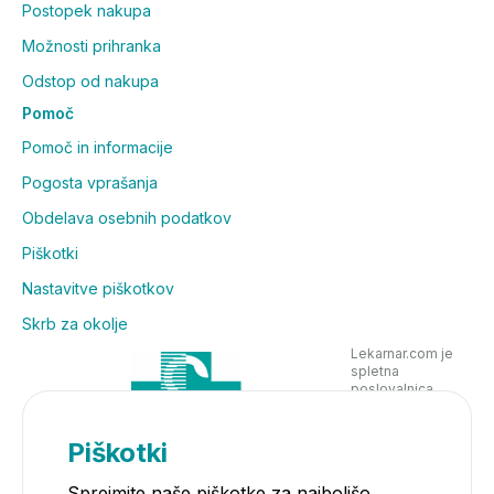
Postopek nakupa
Magnezij ima lahko odvajalni učinek. Če se to zgodi,
Možnosti prihranka
prepolovite odmerek in zmanjšajte vnos.
Odstop od nakupa
Pomoč
Pomoč in informacije
Pogosta vprašanja
Obdelava osebnih podatkov
Piškotki
Nastavitve piškotkov
Skrb za okolje
Lekarnar.com je
spletna
poslovalnica
Lekarne Nove
Poljane in posluje
v skladu z
Piškotki
zakonodajo
Sprejmite naše piškotke za najboljšo