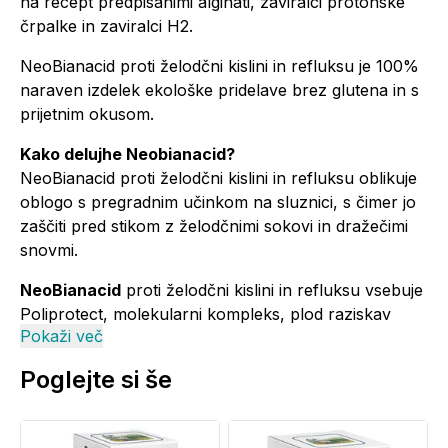
na recept predpisanimi alginati, zaviralci protonske
črpalke in zaviralci H2.
NeoBianacid proti želodčni kislini in refluksu je 100%
naraven izdelek ekološke pridelave brez glutena in s
prijetnim okusom.
Kako delujhe Neobianacid?
NeoBianacid proti želodčni kislini in refluksu oblikuje
oblogo s pregradnim učinkom na sluznici, s čimer jo
zaščiti pred stikom z želodčnimi sokovi in dražečimi
snovmi.
NeoBianacid
proti želodčni kislini in refluksu vsebuje
Poliprotect, molekularni kompleks, plod raziskav
Pokaži več
podjetja Aboca, ki zahvaljujoč svojim
mukoadhezivnim lastnostim poustvari zaščitno
Poglejte si še
delovanje fiziološke sluzi. Delovanje kompleksa
Poliprotect izhaja iz sinergije med polisaharidno
komponento (molekulska masa > 20.000 daltonov),