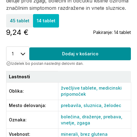
deluje proti zgagi, bolečini in občutku kisline oziroma
značilnim simptomom razdražene in vnete sluznice.
45 tablet
14 tablet
9,24 €
Pakiranje:
14 tablet
1
Dodaj v košarico
Izdelek bo poslan naslednji delovni dan.
Lastnosti
žvečljive tablete,
medicinski
Oblika
:
pripomoček
Mesto delovanja
:
prebavila,
sluznica,
želodec
bolečina,
draženje,
prebava,
Oznaka
:
vnetje,
zgaga
Vsebnost
:
minerali,
brez glutena