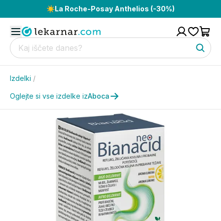
☀️
La Roche-Posay Anthelios (-30%)
Izdelki
/
Oglejte si vse izdelke iz
Aboca