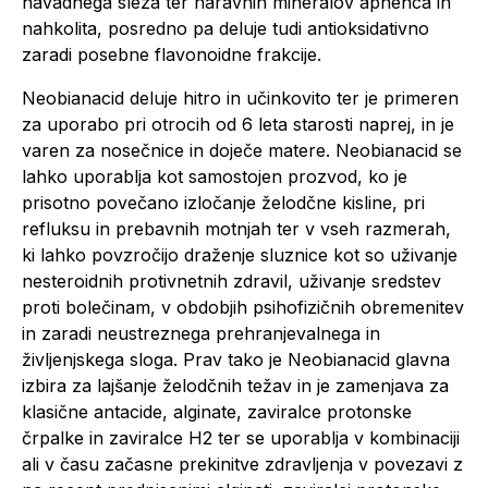
navadnega sleza ter naravnih mineralov apnenca in
nahkolita, posredno pa deluje tudi antioksidativno
zaradi posebne flavonoidne frakcije.
Neobianacid deluje hitro in učinkovito ter je primeren
za uporabo pri otrocih od 6 leta starosti naprej, in je
varen za nosečnice in doječe matere. Neobianacid se
lahko uporablja kot samostojen prozvod, ko je
prisotno povečano izločanje želodčne kisline, pri
refluksu in prebavnih motnjah ter v vseh razmerah,
ki lahko povzročijo draženje sluznice kot so uživanje
nesteroidnih protivnetnih zdravil, uživanje sredstev
proti bolečinam, v obdobjih psihofizičnih obremenitev
in zaradi neustreznega prehranjevalnega in
življenjskega sloga. Prav tako je Neobianacid glavna
izbira za lajšanje želodčnih težav in je zamenjava za
klasične antacide, alginate, zaviralce protonske
črpalke in zaviralce H2 ter se uporablja v kombinaciji
ali v času začasne prekinitve zdravljenja v povezavi z