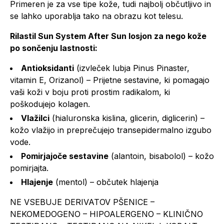
Primeren je za vse tipe kože, tudi najbolj občutljivo in
se lahko uporablja tako na obrazu kot telesu.
Rilastil Sun System After Sun losjon za nego kože
po sončenju lastnosti:
Antioksidanti
(izvleček lubja Pinus Pinaster,
vitamin E, Orizanol) – Prijetne sestavine, ki pomagajo
vaši koži v boju proti prostim radikalom, ki
poškodujejo kolagen.
Vlažilci
(hialuronska kislina, glicerin, diglicerin) –
kožo vlažijo in preprečujejo transepidermalno izgubo
vode.
Pomirjajoče sestavine
(alantoin, bisabolol) – kožo
pomirjajta.
Hlajenje
(mentol) – občutek hlajenja
NE VSEBUJE DERIVATOV PŠENICE –
NEKOMEDOGENO – HIPOALERGENO – KLINIČNO