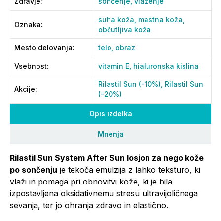
Zdravje
:
sončenje,
vlaženje
suha koža,
mastna koža,
Oznaka
:
občutljiva koža
Mesto delovanja
:
telo,
obraz
Vsebnost
:
vitamin E,
hialuronska kislina
Rilastil Sun (-10%),
Rilastil Sun
Akcije
:
(-20%)
Opis izdelka
Mnenja
Rilastil Sun System After Sun losjon za nego kože
po sončenju
je tekoča emulzija z lahko teksturo, ki
vlaži in pomaga pri obnovitvi kože, ki je bila
izpostavljena oksidativnemu stresu ultravijoličnega
sevanja, ter jo ohranja zdravo in elastično.