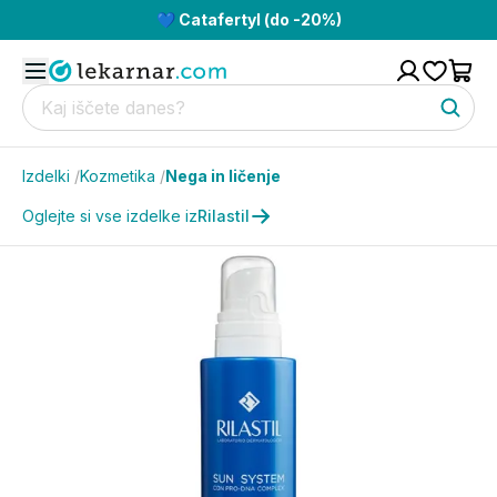
💙 Catafertyl (do -20%)
Izdelki
/
Kozmetika
/
Nega in ličenje
Oglejte si vse izdelke iz
Rilastil