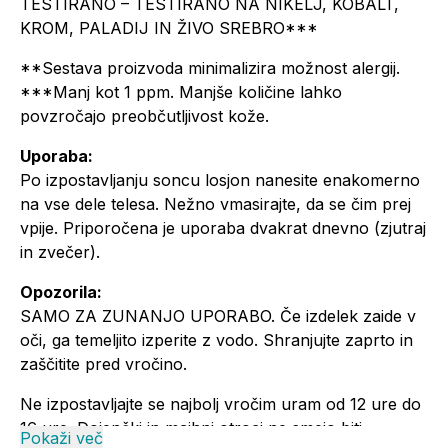
TESTIRANO – TESTIRANO NA NIKELJ, KOBALT,
KROM, PALADIJ IN ŽIVO SREBRO***
**Sestava proizvoda minimalizira možnost alergij.
***Manj kot 1 ppm. Manjše količine lahko
povzročajo preobčutljivost kože.
Uporaba:
Po izpostavljanju soncu losjon nanesite enakomerno
na vse dele telesa. Nežno vmasirajte, da se čim prej
vpije. Priporočena je uporaba dvakrat dnevno (zjutraj
in zvečer).
Opozorila:
SAMO ZA ZUNANJO UPORABO. Če izdelek zaide v
oči, ga temeljito izperite z vodo. Shranjujte zaprto in
zaščitite pred vročino.
Ne izpostavljajte se najbolj vročim uram od 12 ure do
16 ure. Dojenčki in majhni otroci ne smejo biti
Pokaži več