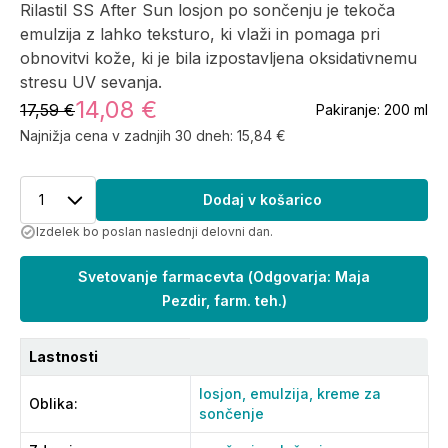
Rilastil SS After Sun losjon po sončenju je tekoča
emulzija z lahko teksturo, ki vlaži in pomaga pri
obnovitvi kože, ki je bila izpostavljena oksidativnemu
stresu UV sevanja.
14,08 €
17,59 €
Pakiranje:
200 ml
Najnižja cena v zadnjih 30 dneh:
15,84 €
1
Dodaj v košarico
Izdelek bo poslan naslednji delovni dan.
Svetovanje farmacevta
(
Odgovarja: Maja
Pezdir, farm. teh.
)
Lastnosti
losjon,
emulzija,
kreme za
Oblika
:
sončenje