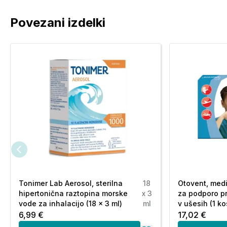
Povezani izdelki
Tonimer Lab Aerosol, sterilna
18
Otovent, med
hipertonična raztopina morske
x 3
za podporo pr
vode za inhalacijo (18 x 3 ml)
ml
v ušesih (1 ko
6,99 €
17,02 €