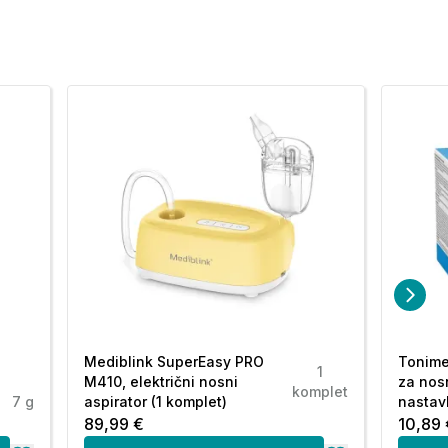
Mediblink SuperEasy PRO
Tonime
1
M410, električni nosni
za nosn
komplet
7 g
aspirator (1 komplet)
nastav
89,99 €
10,89 