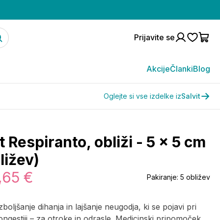
Prijavite se
Akcije
Članki
Blog
Oglejte si vse izdelke iz
Salvit
t Respiranto, obliži - 5 x 5 cm
ližev)
,65 €
Pakiranje:
5 obližev
zboljšanje dihanja in lajšanje neugodja, ki se pojavi pri
ongestiji – za otroke in odrasle. Medicinski pripomoček,