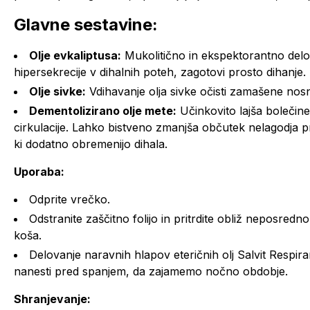
Glavne sestavine:
Olje evkaliptusa:
Mukolitično in ekspektorantno delo
hipersekrecije v dihalnih poteh, zagotovi prosto dihanje.
Olje sivke:
Vdihavanje olja sivke očisti zamašene nosne
Dementolizirano olje mete:
Učinkovito lajša bolečine 
cirkulacije. Lahko bistveno zmanjša občutek nelagodja pr
ki dodatno obremenijo dihala.
Uporaba:
Odprite vrečko.
Odstranite zaščitno folijo in pritrdite obliž neposredn
koša.
Delovanje naravnih hlapov eteričnih olj Salvit Respiran
nanesti pred spanjem, da zajamemo nočno obdobje.
Shranjevanje: