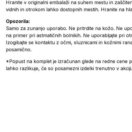
Hranite v originalni embalaži na suhem mestu in zaščit
vidnih in otrokom lahko dostopnih mestih. Hranite na h
Opozorila:
Samo za zunanjo uporabo. Ne pritrdite na kožo. Ne upora
na primer pri astmatičnih bolnikih. Ne uporabljajte pri o
Izogibajte se kontaktu z očmi, sluznicami in kožnimi rana
posamično.
*Popust na komplet je izračunan glede na redne cene p
lahko razlikuje, če so posamezni izdelki trenutno v akciji