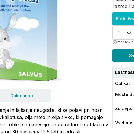
razred IIa
5 obliže
1
Izdelek b
Sv
Lastnost
Oblika
:
Mesto de
Dokumenti
Zdravje
:
nja in lajšanje neugodja, ki se pojavi pri nosni
kaliptusa, olja mete in olja sivke, ki pomagajo
Vsebnos
pirano obliži se nanesejo neposredno na oblačila v
ši od 30 mesecev (2,5 let) in odrasli.