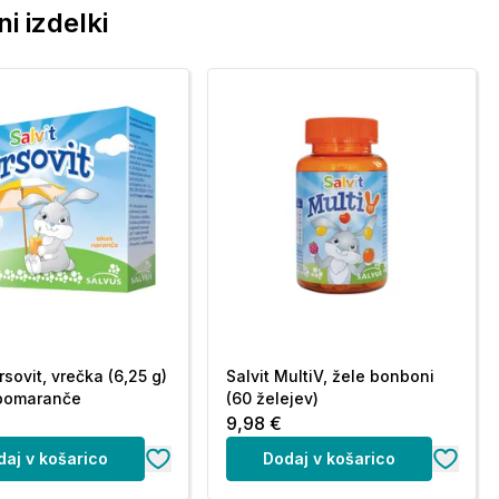
i izdelki
rsovit, vrečka (6,25 g)
Salvit MultiV, žele bonboni
 pomaranče
(60 želejev)
9,98 €
daj v košarico
Dodaj v košarico