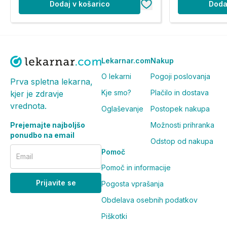
Dodaj v košarico
Doda
Lekarnar.com
Nakup
O lekarni
Pogoji poslovanja
Prva spletna lekarna,
Kje smo?
Plačilo in dostava
kjer je zdravje
vrednota.
Oglaševanje
Postopek nakupa
Prejemajte najboljšo
Možnosti prihranka
ponudbo na email
Odstop od nakupa
Pomoč
Email
Pomoč in informacije
Prijavite se
Pogosta vprašanja
Obdelava osebnih podatkov
Piškotki