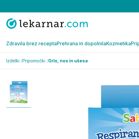
Zdravila brez recepta
Prehrana in dopolnila
Kozmetika
Pri
Izdelki
/
Pripomočki
/
Grlo, nos in ušesa