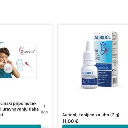
icinski pripomoček
1
i uravnavanju tlaka
kos
s)
Auridol, kapljice za uho (7 g)
11,00 €