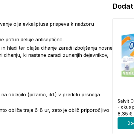
Dodatn
vanje olja evkaliptusa prispeva k nadzoru
 poti in deluje antiseptično.
in hladi ter olajša dihanje zaradi izboljšanja nosne
i dihanju, ki nastane zaradi zunanjih dejavnikov,
o na oblačilo (pižamo, itd.) v predelu prsnega
Salvit O
- okus
to obliža traja 6-8 ur, zato je obliž priporočljivo
8,35 €
Do