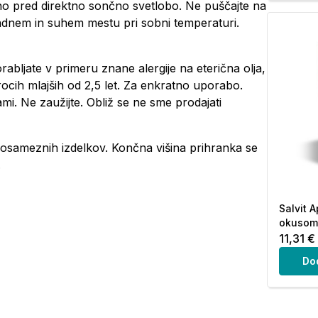
eno pred direktno sončno svetlobo. Ne puščajte na
ladnem in suhem mestu pri sobni temperaturi.
bljate v primeru znane alergije na eterična olja,
trocih mlajših od 2,5 let. Za enkratno uporabo.
mi. Ne zaužijte. Obliž se ne sme prodajati
osameznih izdelkov. Končna višina prihranka se
.
Salvit A
okusom 
11,31 €
Do