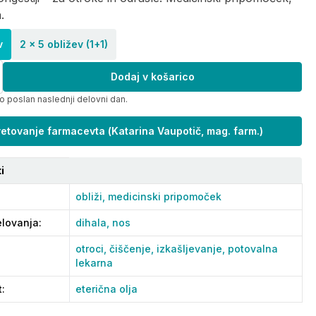
.
v
2 x 5 obližev (1+1)
Dodaj v košarico
o poslan naslednji delovni dan.
etovanje farmacevta
(
Katarina Vaupotič, mag. farm.
)
i
obliži,
medicinski pripomoček
lovanja
:
dihala,
nos
otroci,
čiščenje,
izkašljevanje,
potovalna
lekarna
t
:
eterična olja