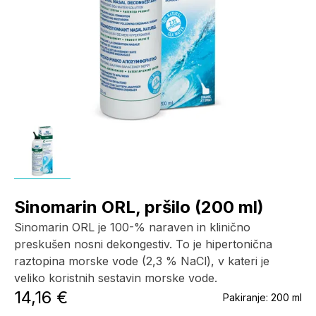
Sinomarin ORL, pršilo (200 ml)
Sinomarin ORL je 100-% naraven in klinično
preskušen nosni dekongestiv. To je hipertonična
raztopina morske vode (2,3 % NaCl), v kateri je
veliko koristnih sestavin morske vode.
14,16 €
Pakiranje:
200 ml