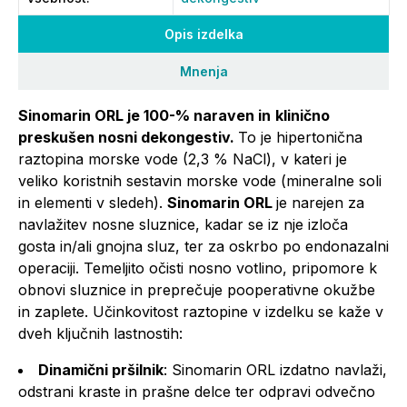
Opis izdelka
Mnenja
Sinomarin ORL je 100-% naraven in
klinično
preskušen nosni dekongestiv.
To je hipertonična
raztopina morske vode (2,3 % NaCl), v kateri je
veliko koristnih sestavin morske vode (mineralne soli
in elementi v sledeh).
Sinomarin ORL
je narejen za
navlažitev nosne sluznice, kadar se iz nje izloča
gosta in/ali gnojna sluz, ter za oskrbo po endonazalni
operaciji. Temeljito očisti nosno votlino, pripomore k
obnovi sluznice in preprečuje pooperativne okužbe
in zaplete. Učinkovitost raztopine v izdelku se kaže v
dveh ključnih lastnostih:
Dinamični pršilnik
: Sinomarin ORL izdatno navlaži,
odstrani kraste in prašne delce ter odpravi odvečno