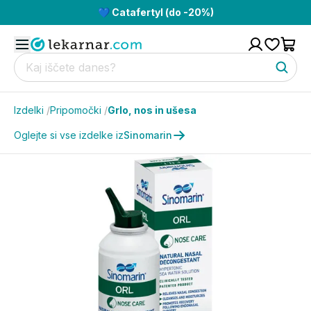
💙 Catafertyl (do -20%)
Izdelki
/
Pripomočki
/
Grlo, nos in ušesa
Oglejte si vse izdelke iz
Sinomarin