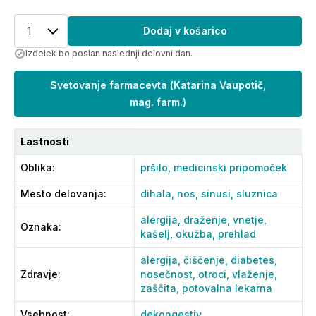
1
Dodaj v košarico
Izdelek bo poslan naslednji delovni dan.
Svetovanje farmacevta
(
Katarina Vaupotič,
mag. farm.
)
Lastnosti
Oblika
:
pršilo,
medicinski pripomoček
Mesto delovanja
:
dihala,
nos,
sinusi,
sluznica
alergija,
draženje,
vnetje,
Oznaka
:
kašelj,
okužba,
prehlad
alergija,
čiščenje,
diabetes,
Zdravje
:
nosečnost,
otroci,
vlaženje,
zaščita,
potovalna lekarna
Vsebnost
:
dekongestiv