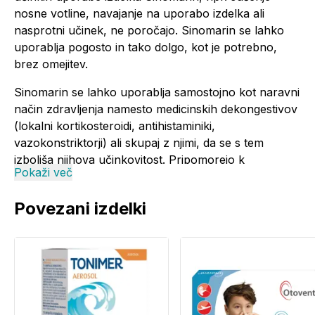
nosne votline, navajanje na uporabo izdelka ali
nasprotni učinek, ne poročajo. Sinomarin se lahko
uporablja pogosto in tako dolgo, kot je potrebno,
brez omejitev.
Sinomarin se lahko uporablja samostojno kot naravni
način zdravljenja namesto medicinskih dekongestivov
(lokalni kortikosteroidi, antihistaminiki,
vazokonstriktorji) ali skupaj z njimi, da se s tem
izboljša njihova učinkovitost. Pripomorejo k
Pokaži več
skrajšanju medicinskega zdravljenja in lahko tudi k
manjšemu vnosu zdravilnih učinkovin.
Povezani izdelki
Primerno za uporabo v nosečnosti in med dojenjem.
Uporaba:
Priporočenio odmerki: od 1-krat do 3-krat popršiti v
vsako nosnico, 2- ali 3-krat na dan, ali po
zdravnikovih navodilih.