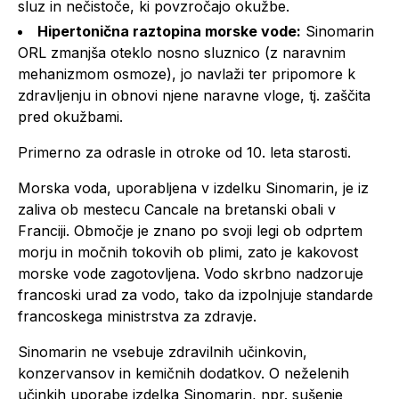
sluz in nečistoče, ki povzročajo okužbe.
Hipertonična raztopina morske vode:
Sinomarin
ORL zmanjša oteklo nosno sluznico (z naravnim
mehanizmom osmoze), jo navlaži ter pripomore k
zdravljenju in obnovi njene naravne vloge, tj. zaščita
pred okužbami.
Primerno za odrasle in otroke od 10. leta starosti.
Morska voda, uporabljena v izdelku Sinomarin, je iz
zaliva ob mestecu Cancale na bretanski obali v
Franciji. Območje je znano po svoji legi ob odprtem
morju in močnih tokovih ob plimi, zato je kakovost
morske vode zagotovljena. Vodo skrbno nadzoruje
francoski urad za vodo, tako da izpolnjuje standarde
francoskega ministrstva za zdravje.
Sinomarin ne vsebuje zdravilnih učinkovin,
konzervansov in kemičnih dodatkov. O neželenih
učinkih uporabe izdelka Sinomarin, npr. sušenje