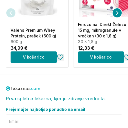
Ferozomal Direkt Železo
Valens Premium Whey
15 mg, mikrogranule v
Protein, prašek (600 g)
vrečkah (30 x 1,8 g)
600 g
30 x 1,8 g
34,99 €
12,33 €
V košarico
V košarico
Prva spletna lekarna, kjer je zdravje vrednota.
Prejemajte najboljšo ponudbo na email
Email