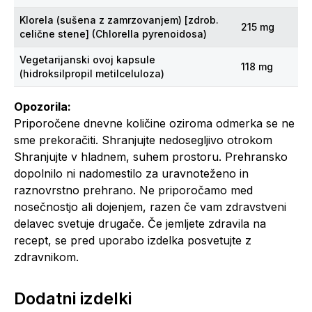
Klorela (sušena z zamrzovanjem) [zdrob.
215 mg
celične stene] (Chlorella pyrenoidosa)
Vegetarijanski ovoj kapsule
118 mg
(hidroksilpropil metilceluloza)
Opozorila:
Priporočene dnevne količine oziroma odmerka se ne
sme prekoračiti. Shranjujte nedosegljivo otrokom
Shranjujte v hladnem, suhem prostoru. Prehransko
dopolnilo ni nadomestilo za uravnoteženo in
raznovrstno prehrano. Ne priporočamo med
nosečnostjo ali dojenjem, razen če vam zdravstveni
delavec svetuje drugače. Če jemljete zdravila na
recept, se pred uporabo izdelka posvetujte z
zdravnikom.
Dodatni izdelki