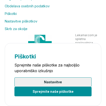
Obdelava osebnih podatkov
Piškotki
Nastavitve piškotkov
Skrb za okolje
Lekarnar.com je
spletna
poslovalnica
Lekarne Nove
Poljane in posluje
v skladu z
Piškotki
zakonodajo
Sprejmite naše piškotke za najboljšo
uporabniško izkušnjo
Nastavitve
Sprejmite naše piškotke