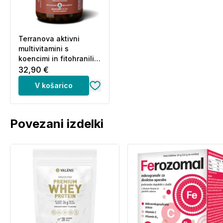
Terranova aktivni
multivitamini s
koencimi in fitohranili,
vegetarijanske kapsule
32,90 €
(50 kapsul)
V košarico
Povezani izdelki