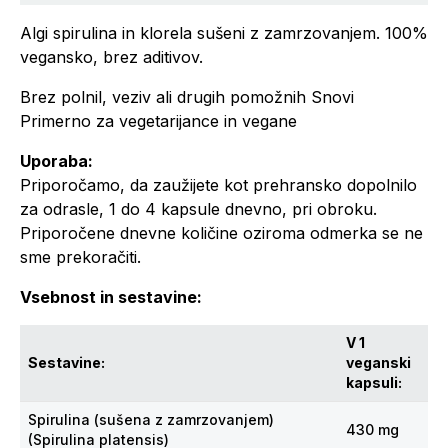
Algi spirulina in klorela sušeni z zamrzovanjem. 100%
vegansko, brez aditivov.
Brez polnil, veziv ali drugih pomožnih Snovi
Primerno za vegetarijance in vegane
Uporaba:
Priporočamo, da zaužijete kot prehransko dopolnilo
za odrasle, 1 do 4 kapsule dnevno, pri obroku.
Priporočene dnevne količine oziroma odmerka se ne
sme prekoračiti.
Vsebnost in sestavine:
V 1
Sestavine:
veganski
kapsuli:
Spirulina (sušena z zamrzovanjem)
430 mg
(Spirulina platensis)