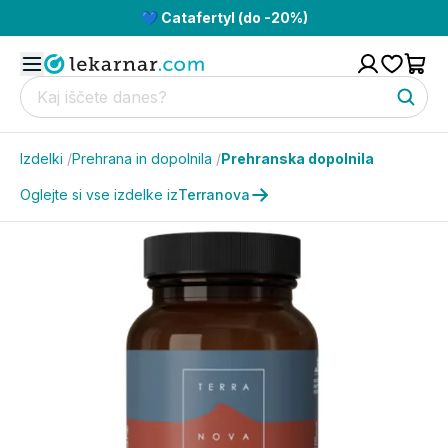
💙 Catafertyl (do -20%)
Izdelki
/
Prehrana in dopolnila
/
Prehranska dopolnila
Oglejte si vse izdelke iz
Terranova