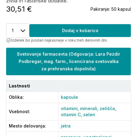
živila in rastlinske dodatke.
30,51 €
Pakiranje:
50 kapsul
1
Dodaj v košarico
Izdelek bo poslan najkasneje v roku treh delovnih dni.
Svetovanje farmacevta
(
Odgovarja: Lara Pezdir
Podbregar, mag. farm., licencirana svetovalka
za prehranska dopolnila
)
Lastnosti
Oblika
:
kapsule
vitamini,
minerali,
zelišča,
Vsebnost
:
vitamin C,
selen
Mesto delovanja
:
jetra