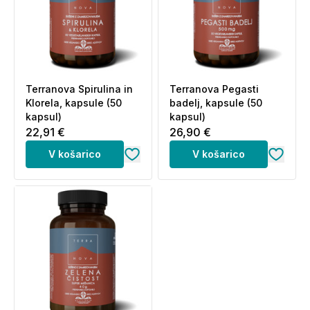
25
Selen (kot selenov metionin)
45
mcg
*V EU priporočeni dnevni vnos.
Brez pomožnih snovi.
Terranova Spirulina in
Terranova Pegasti
Klorela, kapsule (50
badelj, kapsule (50
Alergeni:
Ječmenova trava, lahko vsebuje sledove
kapsul)
kapsul)
glutena
.
22,91 €
26,90 €
phytoFresh
V košarico
V košarico
Raziskave kažejo, da je sušenje svežih rastlin z
zamrzovanjem boljše od drugih metod sušenja, saj
ohranja njihovo izvirno učinkovitost in biokemično
kompleksnost. Omogoča tudi visoko topnost (podpira
absorpcijo) in večjo obstojnost.
V Terranovi so razvili holistično inovacijo, ki
uporablja polnovredna, nepotvorjena, s fitonutrienti
bogata živila in rastlinske dodatke; mnogi med njimi so