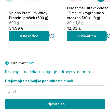
Ne priporočamo ga med nosečnostjo ali dojenjem,
Ferozomal Direkt Železo
razen če vam zdravsteveni delavec svetuje drugače.
Valens Premium Whey
15 mg, mikrogranule v
Protein, prašek (600 g)
vrečkah (30 x 1,8 g)
Proizvajalec:
Terranova nutrition, Velika Britanija
600 g
30 x 1,8 g
34,99 €
12,33 €
V košarico
V košarico
Prva spletna lekarna, kjer je zdravje vrednota.
Prejemajte najboljšo ponudbo na email
Email
Prijavite se