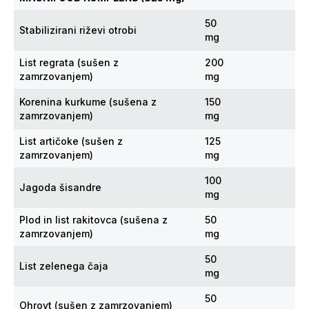
50
Stabilizirani riževi otrobi
mg
List regrata (sušen z
200
zamrzovanjem)
mg
Korenina kurkume (sušena z
150
zamrzovanjem)
mg
List artičoke (sušen z
125
zamrzovanjem)
mg
100
Jagoda šisandre
mg
Plod in list rakitovca (sušena z
50
zamrzovanjem)
mg
50
List zelenega čaja
mg
50
Ohrovt (sušen z zamrzovanjem)