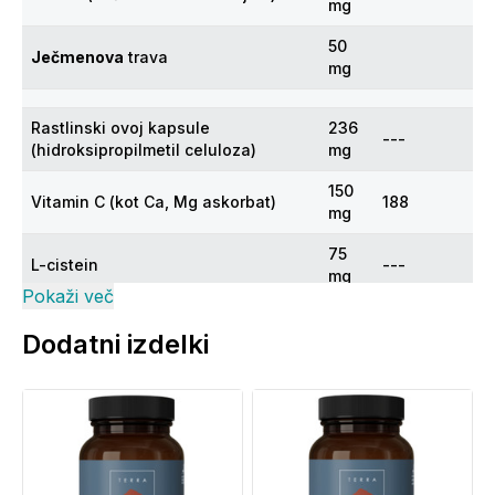
mg
50
Ječmenova
trava
mg
Rastlinski ovoj kapsule
236
---
(hidroksipropilmetil celuloza)
mg
150
Vitamin C (kot Ca, Mg askorbat)
188
mg
75
L-cistein
---
mg
Pokaži več
20
Tavrin
---
Dodatni izdelki
mg
20
Alfa lipoična kislina
---
mg
5,5
Macesnov arabinogalaktan
---
mg