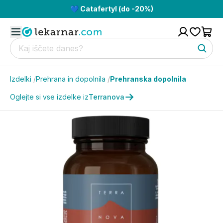
💙 Catafertyl (do -20%)
Izdelki
/
Prehrana in dopolnila
/
Prehranska dopolnila
Oglejte si vse izdelke iz
Terranova