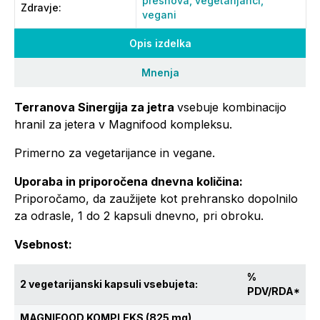
presnova,
vegetarijanci,
Zdravje
:
vegani
Opis izdelka
Mnenja
Terranova Sinergija za jetra
vsebuje kombinacijo
hranil za jetera v Magnifood kompleksu.
Primerno za vegetarijance in vegane.
Uporaba in priporočena dnevna količina:
Priporočamo, da zaužijete kot prehransko dopolnilo
za odrasle, 1 do 2 kapsuli dnevno, pri obroku.
Vsebnost:
%
2 vegetarijanski kapsuli vsebujeta:
PDV/RDA*
MAGNIFOOD KOMPLEKS (825 mg)