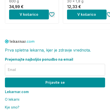
600 g
30 x 1,8 g
34,99 €
12,33 €
V košarico
V košarico
Prva spletna lekarna, kjer je zdravje vrednota.
Prejemajte najboljšo ponudbo na email
Email
Prijavite se
Lekarnar.com
O lekarni
Kje smo?