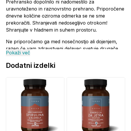
Prehransko dopolnilo ni nadomestilo za
uravnoteženo in raznovrstno prehrano. Priporočene
dnevne količine oziroma odmerka se ne sme
prekoračiti. Shranjevati nedosegljivo otrokom!
Shranjujte v hladnem in suhem prostoru.
Ne priporočamo ga med nosečnostjo ali dojenjem,
razen če vam zdravstveni delavec svetuje drugače.
Pokaži več
Če jemljete zdravila na recept, se pred uporabo
izdelka posvetujte z zdravnikom.
Dodatni izdelki
Proizvajalec:
Terranova nutrition, Velika Britanija