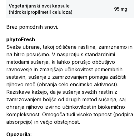
Vegetarijanski ovoj kapsule
95 mg
(hidroksipropilmetil celuloza)
Brez pomožnih snovi.
phytoFresh
Sveže ubrane, takoj očiščene rastline, zamrznemo in
na hitro posušimo. V nasprotju s standardnimi
metodami sušenja, ki lahko porušijo občutljivo
ravnovesje in zmanjšajo učinkovitost pomembnih
sestavin, sušenje z zamrzovanjem pomaga zaščititi
njihovo moč (ohranja celo encimsko aktivnost).
Raziskave kažejo, da je sušenje svežih rastlin z
zamrzovanjem boljše od drugih metod sušenja, saj
ohranja njihovo izvirno učinkovitost in biokemično
kompleksnost. Omogoča tudi visoko topnost (podpira
absorpcijo) in večjo obstojnost.
Opozorila: