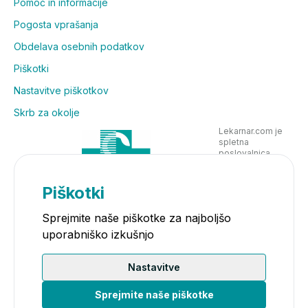
Pomoč in informacije
Pogosta vprašanja
Obdelava osebnih podatkov
Piškotki
Nastavitve piškotkov
Skrb za okolje
Lekarnar.com je
spletna
poslovalnica
Lekarne Nove
Poljane in posluje
v skladu z
Piškotki
zakonodajo
Sprejmite naše piškotke za najboljšo
uporabniško izkušnjo
Nastavitve
Sprejmite naše piškotke