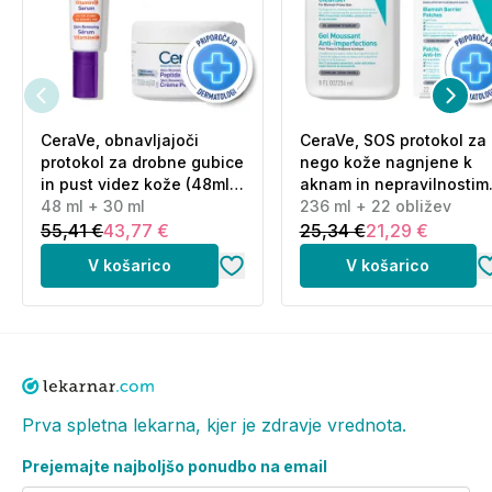
CeraVe, obnavljajoči
CeraVe, SOS protokol za
protokol za drobne gubice
nego kože nagnjene k
in pust videz kože (48ml
aknam in nepravilnostim
+ 30 ml)
48 ml + 30 ml
(236 ml + 22 obližev)
236 ml + 22 obližev
55,41 €
43,77 €
25,34 €
21,29 €
V košarico
V košarico
Prva spletna lekarna, kjer je zdravje vrednota.
Prejemajte najboljšo ponudbo na email