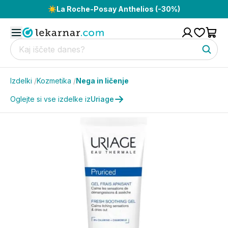
☀️
La Roche-Posay Anthelios (-30%)
Izdelki
/
Kozmetika
/
Nega in ličenje
Oglejte si vse izdelke iz
Uriage