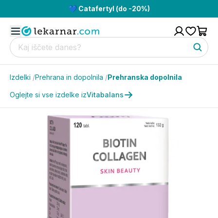
💙 Catafertyl (do -20%)
Izdelki
/
Prehrana in dopolnila
/
Prehranska dopolnila
Oglejte si vse izdelke iz
Vitabalans