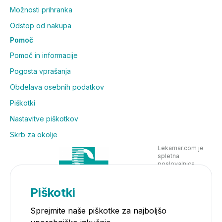
Možnosti prihranka
Odstop od nakupa
Pomoč
Pomoč in informacije
Pogosta vprašanja
Obdelava osebnih podatkov
Piškotki
Nastavitve piškotkov
Skrb za okolje
Lekarnar.com je
spletna
poslovalnica
Lekarne Nove
Poljane in posluje
v skladu z
Piškotki
zakonodajo
Sprejmite naše piškotke za najboljšo