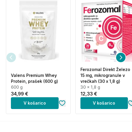
Ferozomal Direkt Železo
Valens Premium Whey
15 mg, mikrogranule v
Protein, prašek (600 g)
vrečkah (30 x 1,8 g)
600 g
30 x 1,8 g
34,99 €
12,33 €
V košarico
V košarico