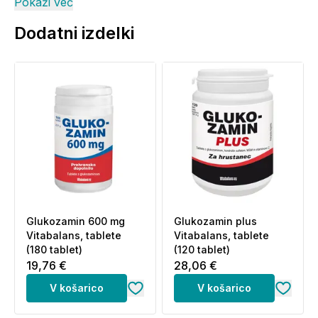
način življenja. Priporočene dnevne količine oziroma
Pokaži več
odmerka se ne sme prekoračiti. Shranjujte
Dodatni izdelki
nedosegljivo otrokom! Shranjujte na sobni
temepraturi. Ni primerno za nosečnice in doječe
matere.
Narejeno na Finskem.
Proizvajalec:
Vitabalans Oy, Varastokatu 8, FI-13500,
Hameenlinna, Finska.
Glukozamin 600 mg
Glukozamin plus
Vitabalans, tablete
Vitabalans, tablete
(180 tablet)
(120 tablet)
19,76 €
28,06 €
V košarico
V košarico