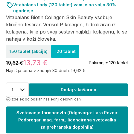
Vitabalans Lady (120 tablet) vam je na voljo 30%
ugodneje.
Vitabalans Biotin Collagen Skin Beauty vsebuje
klinično testiran Verisol P kolagen, hidroliziran iz
kolagena, ki je po svoji sestavi najbližji kolagenu, ki se
nahaja v koži človeka.
150 tablet (akcija)
120 tablet
13,73 €
19,62 €
Pakiranje:
120 tablet
Najnižja cena v zadnjih 30 dneh:
19,62 €
1
Dodaj v košarico
Izdelek bo poslan naslednji delovni dan.
Svetovanje farmacevta
(
Odgovarja: Lara Pezdir
Podbregar, mag. farm., licencirana svetovalka
za prehranska dopolnila
)