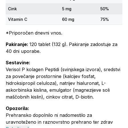
Cink
5 mg
50%
Vitamin C
60 mg
75%
*Priporočen dnevni vnos.
Pakiranje:
120 tablet (132 g). Pakiranje zadostuje za
40 dni uporabe.
Sestavine:
Verisol P kolagen Peptidi (svinjskega izvora), sredstvi
za povečanje prostornine (kalcijev fosfat,
hidroksipropil celuloza), natrijev hialuronat, L-
askorbinska kislina, emulgator (magnezijeve soli
maščobnih kislin), cinkov citrat, D-biotin.
Opozorila:
Prehransko dopolnilo ni nadomestilo za
uravnoteženo in raznovrstno prehrano ter zdrav