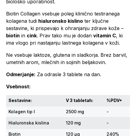
biološko uporabnost.
Biotin Collagen vsebuje poleg klinično testiranega
kolagena tudi
hialuronsko kislino
ter ključne
sestavine, ki prispevajo k ohranjanju zdrave kože –
biotin
in
cink
. Prav tako mu je dodan
vitamin C
, ki
ima vlogo pri nastajanju lastnega kolagena v koži.
Ne vsebuje laktoze, glutena in sladkorja. Brez barvil,
umetnih arom, mlečnih in sojinih beljakovin.
Odmerjanje:
Za odrasle 3 tablete na dan.
Vsebnost:
Sestavine:
V 3 tabletah:
%PDV*
Kolagen tip I
2500 mg
-
Hialuronska kislina
120 mg
-
Biotin
120 µg
240%