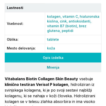
Lastnosti
kolagen,
vitamin C,
hialuronska
kislina,
cink,
antioksidanti,
Vsebnost
:
vitamin B7 (biotin),
brez
glutena,
peptidi
Oblika
:
tablete
Mesto delovanja
:
koža
Opis izdelka
Mnenja
Vitabalans Biotin Collagen Skin Beauty
vsebuje
klinično testiran Verisol P kolagen
, hidroliziran iz
svinjskega kolagena, ki je po svoji sestavi najbližji
kolagenu, ki se nahaja v koži človeka. Hidrolizirani
kolagen se v telesu zlahka absorbira in ima visoko