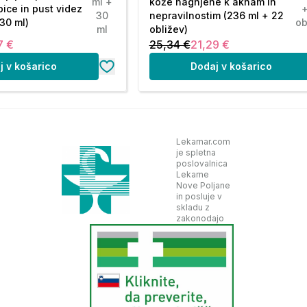
ml +
kože nagnjene k aknam in
ice in pust videz
30
nepravilnostim (236 ml + 22
30 ml)
ob
ml
obližev)
7 €
25,34 €
21,29 €
j v košarico
Dodaj v košarico
Lekarnar.com
je spletna
poslovalnica
Lekarne
Nove Poljane
in posluje v
skladu z
zakonodajo