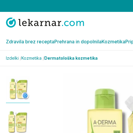
Zdravila brez recepta
Prehrana in dopolnila
Kozmetika
Pri
Izdelki
/
Kozmetika
/
Dermatološka kozmetika