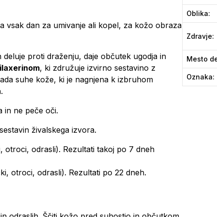
Oblika
:
a vsak dan za umivanje ali kopel, za kožo obraza
Zdravje
:
deluje proti draženju, daje občutek ugodja in
Mesto de
ilaxerinom
, ki združuje izvirno sestavino z
Oznaka
:
ada suhe kože, ki je nagnjena k izbruhom
.
 in ne peče oči.
sestavin živalskega izvora.
 otroci, odrasli). Rezultati takoj po 7 dneh
i, otroci, odrasli). Rezultati po 22 dneh.
in odraslih. Ščiti kožo pred suhostjo in občutkom