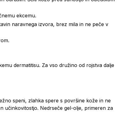
pičnemu ekcemu.
stavin naravnega izvora, brez mila in ne peče v
rom.
emu dermatitisu. Za vso družino od rojstva dalje
 nežno speni, zlahka spere s površine kože in ne
 učinkovitostjo. Nedrseče gel-olje, primeren za