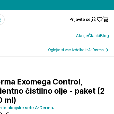
Prijavite se
Akcije
Članki
Blog
Oglejte si vse izdelke iz
A-Derma
rma Exomega Control,
entno čistilno olje - paket (2
0 ml)
rite akcijske sete A-Derma.