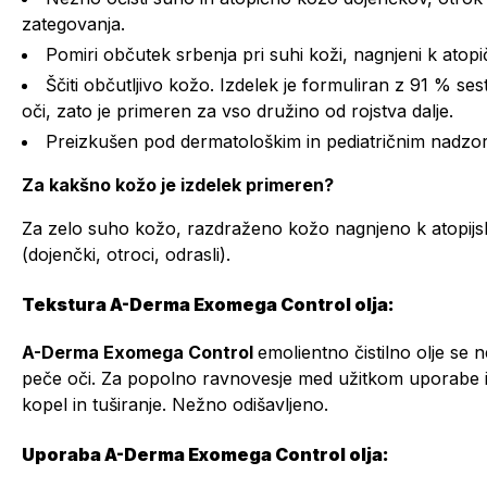
zategovanja.
Pomiri občutek srbenja pri suhi koži, nagnjeni k ato
Ščiti občutljivo kožo. Izdelek je formuliran z 91 % se
oči, zato je primeren za vso družino od rojstva dalje.
Preizkušen pod dermatološkim in pediatričnim nadzo
Za kakšno kožo je izdelek primeren?
Za zelo suho kožo, razdraženo kožo nagnjeno k atopijsk
(dojenčki, otroci, odrasli).
Tekstura A-Derma Exomega Control olja:
A-Derma Exomega Control
emolientno čistilno olje se
peče oči. Za popolno ravnovesje med užitkom uporabe in
kopel in tuširanje. Nežno odišavljeno.
Uporaba A-Derma Exomega Control olja: