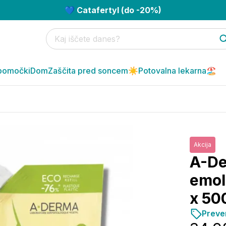
💙 Catafertyl (do -20%)
pomočki
Dom
Zaščita pred soncem☀️
Potovalna lekarna🏖️
Akcija
A-De
emoli
x 50
Preve