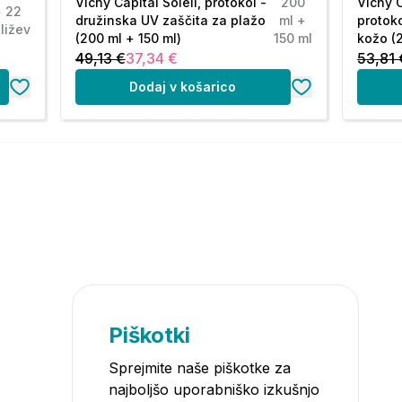
Vichy Capital Soleil, protokol -
200
Vichy C
+ 22
družinska UV zaščita za plažo
ml +
protoko
ližev
(200 ml + 150 ml)
150 ml
kožo (
49,13 €
37,34 €
53,81 
Dodaj v košarico
Piškotki
Sprejmite naše piškotke za
najboljšo uporabniško izkušnjo