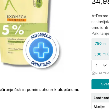
34,9
A-Derma E
sestavlja
emolientn
Pakiranje
750 ml
500 ml (R
1
Ni na zal
Svet
uširanje čisti in pomiri suho in k atopičnemu
Lastnost
Akcije
: