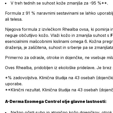
V treh tednih se suhost kože zmanjša za -95 %**.
Formula z 91 % naravnimi sestavinami se lahko uporablj
ali telesa.
Njegova formula z izvlečkom Rhealba ovsa, ki pomirja in 
neguje občutljivo kožo. Vlaži kožo in zmanjša suhost s
F
esencialnimi mašcobnimi kislinami omega 6. Kožna pregr
draženja, je zaščitena, suhost in srbenje pa se zmanjšata
Primerno za odrasle, otroke in dojenčke, ne vsebuje mila
Oves Rhealba, pridobljen iz ekološke pridelave. Je brez 
*% zadovoljstva. Klinična študija na 43 osebah (dojenčki,
uporabe.
**Klinični rezultat. Klinična študija na 43 osebah (dojenčk
A-Derma Exomega Control olje glavne lastnosti:
Nežno očisti suho in atopično kožo dojenčkov, otrok 