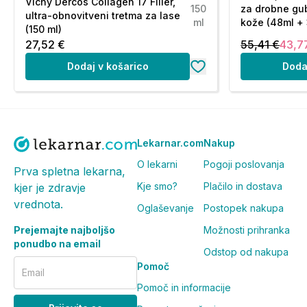
Vichy Dercos Collagen 17 Filler,
150
za drobne gub
ultra-obnovitveni tretma za lase
ml
kože (48ml + 
(150 ml)
27,52 €
55,41 €
43,7
Dodaj v košarico
Doda
Lekarnar.com
Nakup
O lekarni
Pogoji poslovanja
Prva spletna lekarna,
Kje smo?
Plačilo in dostava
kjer je zdravje
vrednota.
Oglaševanje
Postopek nakupa
Prejemajte najboljšo
Možnosti prihranka
ponudbo na email
Odstop od nakupa
Pomoč
Email
Pomoč in informacije