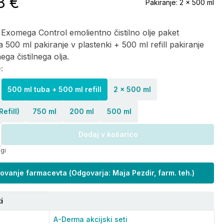
8 €
Pakiranje:
2 x 500 ml
xomega Control emolientno čistilno olje paket
ta 500 ml pakiranje v plastenki + 500 ml refill pakiranje
ega čistilnega olja.
:
500 ml tuba + 500 ml refill
2 x 500 ml
efill)
750 ml
200 ml
500 ml
Dodaj v košarico
ogi
ovanje farmacevta
(
Odgovarja: Maja Pezdir, farm. teh.
)
i
A-Derma akcijski seti