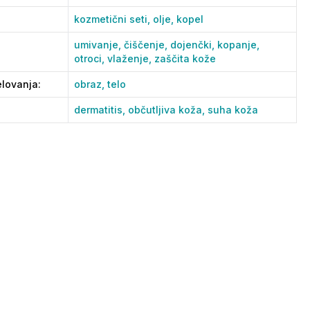
kozmetični seti,
olje,
kopel
umivanje,
čiščenje,
dojenčki,
kopanje,
otroci,
vlaženje,
zaščita kože
lovanja
:
obraz,
telo
dermatitis,
občutljiva koža,
suha koža