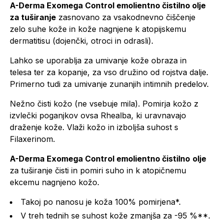
A-Derma Exomega Control emolientno čistilno olje
za tuširanje
zasnovano za vsakodnevno čiščenje
zelo suhe kože in kože nagnjene k atopijskemu
dermatitisu (dojenčki, otroci in odrasli).
Lahko se uporablja za umivanje kože obraza in
telesa ter za kopanje, za vso družino od rojstva dalje.
Primerno tudi za umivanje zunanjih intimnih predelov.
Nežno čisti kožo (ne vsebuje mila). Pomirja kožo z
izvlečki poganjkov ovsa Rhealba, ki uravnavajo
draženje kože. Vlaži kožo in izboljša suhost s
Filaxerinom.
A-Derma Exomega Control emolientno čistilno
olje
za tuširanje čisti in pomiri suho in k atopičnemu
ekcemu nagnjeno kožo.
Takoj po nanosu je koža 100% pomirjena*.
V treh tednih se suhost kože zmanjša za -95 %**.