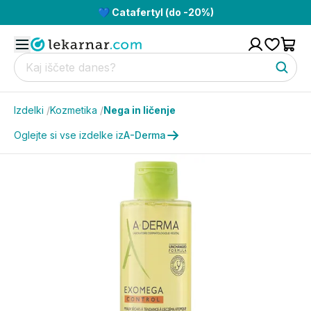
💙 Catafertyl (do -20%)
Izdelki
/
Kozmetika
/
Nega in ličenje
Oglejte si vse izdelke iz
A-Derma