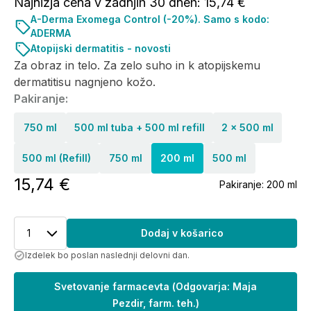
Najnižja cena v zadnjih 30 dneh: 15,74 €
A-Derma Exomega Control (-20%). Samo s kodo:
ADERMA
Atopijski dermatitis - novosti
Za obraz in telo. Za zelo suho in k atopijskemu
dermatitisu nagnjeno kožo.
Pakiranje:
750 ml
500 ml tuba + 500 ml refill
2 x 500 ml
500 ml (Refill)
750 ml
200 ml
500 ml
15,74 €
Pakiranje:
200 ml
1
Dodaj v košarico
Izdelek bo poslan naslednji delovni dan.
Svetovanje farmacevta
(
Odgovarja: Maja
Pezdir, farm. teh.
)