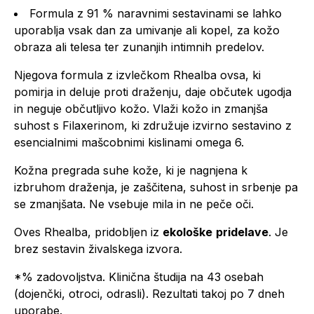
Formula z 91 % naravnimi sestavinami se lahko
uporablja vsak dan za umivanje ali kopel, za kožo
obraza ali telesa ter zunanjih intimnih predelov.
Njegova formula z izvlečkom Rhealba ovsa, ki
pomirja in deluje proti draženju, daje občutek ugodja
in neguje občutljivo kožo. Vlaži kožo in zmanjša
suhost s Filaxerinom, ki združuje izvirno sestavino z
esencialnimi mašcobnimi kislinami omega 6.
Kožna pregrada suhe kože, ki je nagnjena k
izbruhom draženja, je zaščitena, suhost in srbenje pa
se zmanjšata. Ne vsebuje mila in ne peče oči.
Oves Rhealba, pridobljen iz
ekološke
pridelave
. Je
brez sestavin živalskega izvora.
*% zadovoljstva. Klinična študija na 43 osebah
(dojenčki, otroci, odrasli). Rezultati takoj po 7 dneh
uporabe.