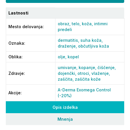
Lastnosti
obraz,
telo,
koža,
intimni
Mesto delovanja
:
predeli
dermatitis,
suha koža,
Oznaka
:
draženje,
občutljiva koža
Oblika
:
olje,
kopel
umivanje,
kopanje,
čiščenje,
Zdravje
:
dojenčki,
otroci,
vlaženje,
zaščita,
zaščita kože
A-Derma Exomega Control
Akcije
:
(-20%)
Opis izdelka
Mnenja