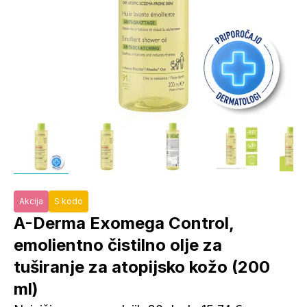
Akcija
S kodo
A-Derma Exomega Control,
emolientno čistilno olje za
tuširanje za atopijsko kožo (200
ml)