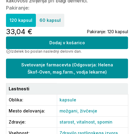
kakovosti življenja pri blagi demenci.
Pakiranje:
120 kapsul
60 kapsul
33,04 €
Pakiranje:
120 kapsul
Dodaj v košarico
Izdelek bo poslan naslednji delovni dan.
Svetovanje farmacevta
(
Odgovarja: Helena
Škof-Oven, mag.farm., vodja lekarne
)
Lastnosti
Oblika
:
kapsule
Mesto delovanja
:
možgani,
živčevje
Zdravje
:
starost,
vitalnost,
spomin
Vsebnost
:
Zdravilo rastlinskega izvora