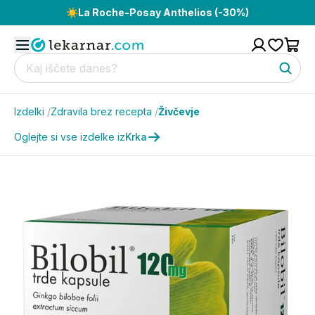
☀️
La Roche-Posay Anthelios (-30%)
Izdelki
/
Zdravila brez recepta
/
Živčevje
Oglejte si vse izdelke iz
Krka