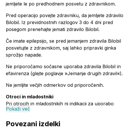
jemljete le po predhodnem posvetu z zdravnikom.
Pred operacijo povejte zdravniku, da jemljete zdravilo
Bilobil. Iz previdnostnih razlogov 3 do 4 dni pred
posegom prenehajte jemati zdravilo Bilobil.
Če imate epilepsijo, se pred jemanjem zdravila Bilobil
posvetujte z zdravnikom, saj lahko pripravki ginka
sprožijo napade.
Ne priporočamo sočasne uporaba zdravila Bilobil in
efavirenza (glejte poglavje »Jemanje drugih zdravil«).
Ne jemljite večjih odmerkov od priporočenih.
Otroci in mladostniki
Pri otrocih in mladostnikih ni indikacij za uporabo
Pokaži več
zdravila Bilobil. Tega zdravila se ne sme uporabljati
pri tej starostni skupini.
Povezani izdelki
Druga zdravila in zdravilo Bilobil