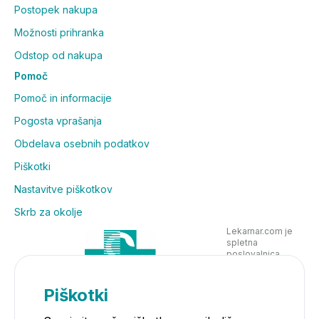
Postopek nakupa
Možnosti prihranka
Odstop od nakupa
Pomoč
Pomoč in informacije
Pogosta vprašanja
Obdelava osebnih podatkov
Piškotki
Nastavitve piškotkov
Skrb za okolje
Lekarnar.com je
spletna
poslovalnica
Lekarne Nove
Poljane in posluje
v skladu z
Piškotki
zakonodajo