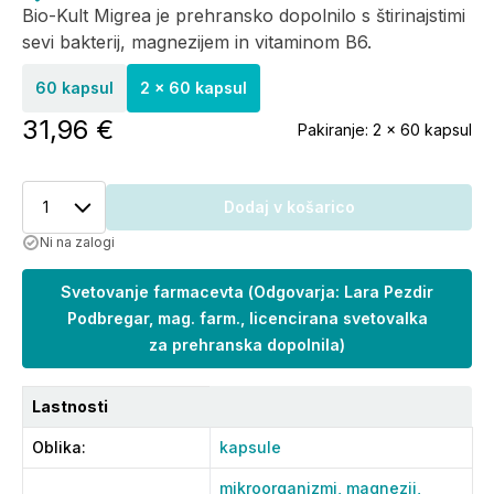
Bio-Kult Migrea je prehransko dopolnilo s štirinajstimi
sevi bakterij, magnezijem in vitaminom B6.
60 kapsul
2 x 60 kapsul
31,96 €
Pakiranje:
2 x 60 kapsul
1
Dodaj v košarico
Ni na zalogi
Svetovanje farmacevta
(
Odgovarja: Lara Pezdir
Podbregar, mag. farm., licencirana svetovalka
za prehranska dopolnila
)
Lastnosti
Oblika
:
kapsule
mikroorganizmi,
magnezij,