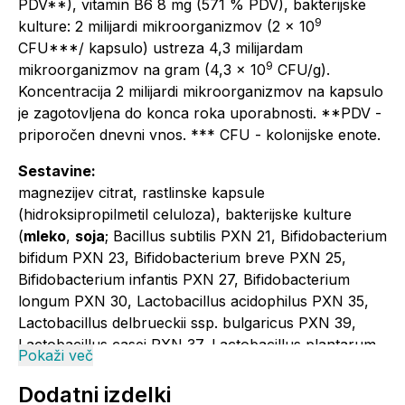
PDV**), vitamin B6 8 mg (571 % PDV), bakterijske
9
kulture: 2 milijardi mikroorganizmov (2 x 10
CFU***/ kapsulo) ustreza 4,3 milijardam
9
mikroorganizmov na gram (4,3 x 10
CFU/g).
Koncentracija 2 milijardi mikroorganizmov na kapsulo
je zagotovljena do konca roka uporabnosti. **PDV -
priporočen dnevni vnos. *** CFU - kolonijske enote.
Sestavine:
magnezijev citrat, rastlinske kapsule
(hidroksipropilmetil celuloza), bakterijske kulture
(
mleko
,
soja
; Bacillus subtilis PXN 21, Bifidobacterium
bifidum PXN 23, Bifidobacterium breve PXN 25,
Bifidobacterium infantis PXN 27, Bifidobacterium
longum PXN 30, Lactobacillus acidophilus PXN 35,
Lactobacillus delbrueckii ssp. bulgaricus PXN 39,
Lactobacillus casei PXN 37, Lactobacillus plantarum
Pokaži več
PXN 47, Lactobacillus rhamnosus PXN 54,
Lactobacillus helveticus PXN 45, Lactobacillus
Dodatni izdelki