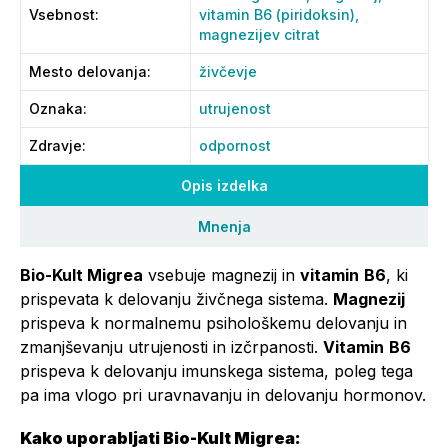
Vsebnost
:
vitamin B6 (piridoksin),
magnezijev citrat
Mesto delovanja
:
živčevje
Oznaka
:
utrujenost
Zdravje
:
odpornost
Opis izdelka
Mnenja
Bio-Kult Migrea
vsebuje magnezij in
vitamin
B6
, ki
prispevata k delovanju živčnega sistema.
Magnezij
prispeva k normalnemu psihološkemu delovanju in
zmanjševanju utrujenosti in izčrpanosti.
Vitamin
B6
prispeva k delovanju imunskega sistema, poleg tega
pa ima vlogo pri uravnavanju in delovanju hormonov.
Kako uporabljati Bio-Kult Migrea: