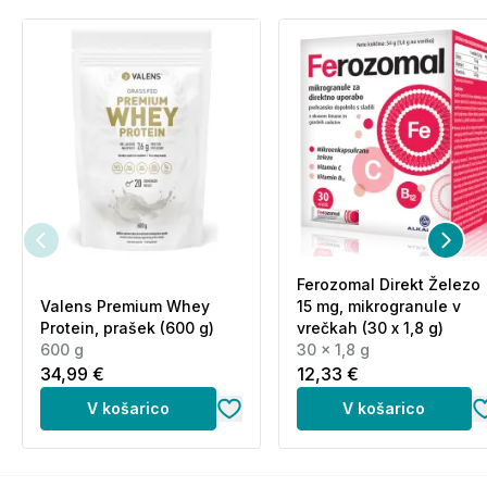
izpostavljajte sončni svetlobi. Izdelka ni potrebno
shranjevati v hladilniku.
*Popust na komplet je izračunan glede na redne
cene posameznih izdelkov. Končna višina prihranka
se lahko razlikuje, če so posamezni izdelki trenutno v
akciji.
Ferozomal Direkt Železo
Valens Premium Whey
15 mg, mikrogranule v
Protein, prašek (600 g)
vrečkah (30 x 1,8 g)
600 g
30 x 1,8 g
34,99 €
12,33 €
V košarico
V košarico