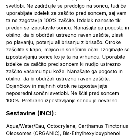
svetlobi. Ne zadržujte se predolgo na soncu, tudi če
uporabljate izdelek za zaščito pred soncem, saj vam
ta ne zagotavlja 100% zaščite. Izdelek nanesite tik
preden se izpostavite soncu. Nanašajte ga pogosto in
obilno, da bi obdržali ustrezno raven zaščite, zlasti
po plavanju, potenju ali brisanju z brisačo. Otroke
zaščitite s kapo, majico in sončnimi očali. Izogibajte se
izpostavljanju sonce ko je ta na vrhuncu. Uporabite
izdelke za zaščito pred soncem ki nudijo ustrezno
zaščito vašemu tipu kože. Nanašajte ga pogosto in
obilno, da bi obdržali ustrezno raven zaščite.
Dojenčkov in majhnih otrok ne izpostavljajte
neposredni sončni svetlobi. Ne ščiti pred soncem
100%. Pretirano izpostavljanje soncu je nevarno.
Sestavine (INCI):
Aqua/Water/Eau, Octocrylene, Carthamus Tinctorius
Oleosomes (ORGANIC), Bis-Ethylhexyloxyphenol