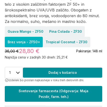
telo z visokim zaščitnim faktorjem ZF 50+ in
širokospektralno UVA/UVB zaščito. Obogaten z
antioksidanti, brez vonja, vodoodporen do 80 minut.
Za normalno, suho, mešano in mastno kožo.
Guava Mango - ZF50
Pina Colada - ZF30
Brez vonja - ZF50+
Tropical Coconut - ZF30
28,80 €
36,00 €
Pakiranje:
148 ml
Najnižja cena v zadnjih 30 dneh:
25,21 €
1
Dodaj v košarico
Izdelek bo poslan najkasneje v roku treh delovnih dni.
Svetovanje farmacevta
(
Odgovarja: Maja
Pezdir, farm. teh.
)