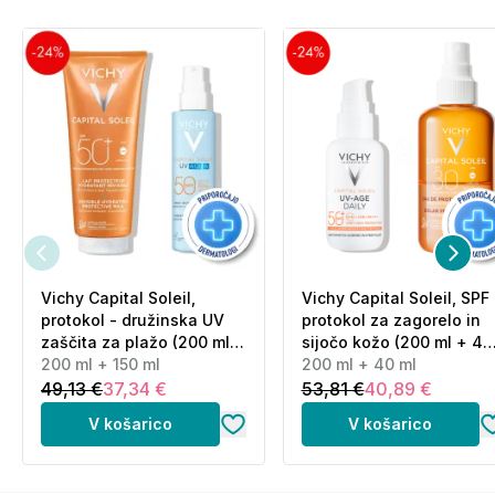
minutah plavanja ali potenja ga ponovno nanesite,
takoj ko se obrišete z brisačo.
Kakšna sta tekstura in vonj
losjona?
Gre za lahkoten ekološki losjon brez vonja. Dovolj
lahkoten je za vsakodnevno uporabo, a hkrati razvit
za dolgotrajno aktivno izpostavljenost soncu.
Vichy Capital Soleil,
Vichy Capital Soleil, SPF
protokol - družinska UV
protokol za zagorelo in
zaščita za plažo (200 ml +
sijočo kožo (200 ml + 40
150 ml)
200 ml + 150 ml
ml)
200 ml + 40 ml
49,13 €
37,34 €
53,81 €
40,89 €
V košarico
V košarico