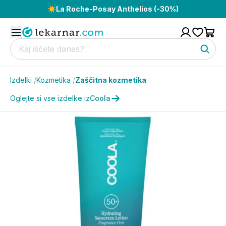
☀️
La Roche-Posay Anthelios (-30%)
Izdelki
/
Kozmetika
/
Zaščitna kozmetika
Oglejte si vse izdelke iz
Coola