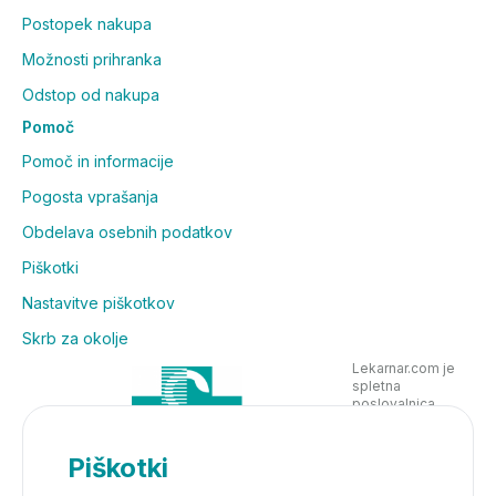
Postopek nakupa
Možnosti prihranka
Odstop od nakupa
Pomoč
Pomoč in informacije
Pogosta vprašanja
Obdelava osebnih podatkov
Piškotki
Nastavitve piškotkov
Skrb za okolje
Lekarnar.com je
spletna
poslovalnica
Lekarne Nove
Poljane in posluje
v skladu z
Piškotki
zakonodajo