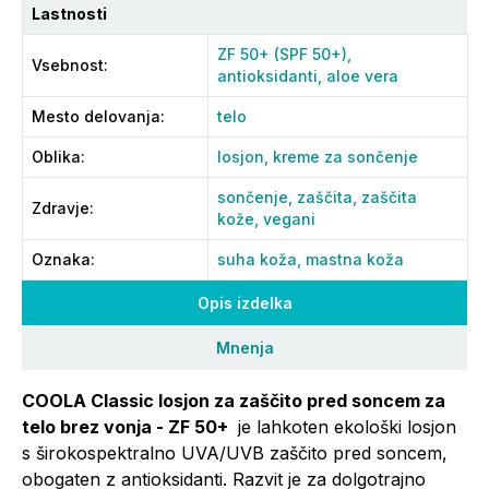
Lastnosti
ZF 50+ (SPF 50+),
Vsebnost
:
antioksidanti,
aloe vera
Mesto delovanja
:
telo
Oblika
:
losjon,
kreme za sončenje
sončenje,
zaščita,
zaščita
Zdravje
:
kože,
vegani
Oznaka
:
suha koža,
mastna koža
Opis izdelka
Mnenja
COOLA Classic losjon za zaščito pred soncem za
telo brez vonja - ZF 50+
je lahkoten ekološki losjon
s širokospektralno UVA/UVB zaščito pred soncem,
obogaten z antioksidanti. Razvit je za dolgotrajno