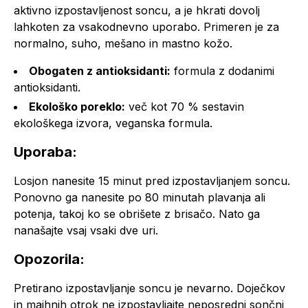
aktivno izpostavljenost soncu, a je hkrati dovolj
lahkoten za vsakodnevno uporabo. Primeren je za
normalno, suho, mešano in mastno kožo.
Obogaten z antioksidanti:
formula z dodanimi
antioksidanti.
Ekološko poreklo:
več kot 70 % sestavin
ekološkega izvora, veganska formula.
Uporaba:
Losjon nanesite 15 minut pred izpostavljanjem soncu.
Ponovno ga nanesite po 80 minutah plavanja ali
potenja, takoj ko se obrišete z brisačo. Nato ga
nanašajte vsaj vsaki dve uri.
Opozorila:
Pretirano izpostavljanje soncu je nevarno. Doječkov
in majhnih otrok ne izpostavljajte neposredni sončni