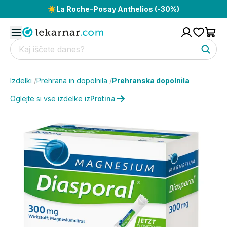
☀️
La Roche-Posay Anthelios (-30%)
Izdelki
/
Prehrana in dopolnila
/
Prehranska dopolnila
Oglejte si vse izdelke iz
Protina