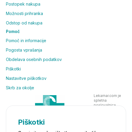
Postopek nakupa
Možnosti prihranka
Odstop od nakupa
Pomoč
Pomoč in informacije
Pogosta vprašanja
Obdelava osebnih podatkov
Piškotki
Nastavitve piškotkov
Skrb za okolje
Lekarnar.com je
spletna
poslovalnica
Lekarne Nove
Poljane in posluje
v skladu z
Piškotki
zakonodajo