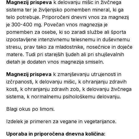
Magnezij
prispeva
k delovanju mišic in živčnega
sistema ter je življenjsko pomemben mineral, ki ga
telo potrebuje. Priporočeni dnevni vnos za magnezij
je 300-400 mg. Povečan vnos magnezija je
pomemben za osebe, ki so zaradi službe ali športa
izpostavljene intenzivnemu telesnemu in duševnemu
stresu, prav tako za mladostnike, nosečnice in doječe
matere. Tudi pri starejših ljudeh ali pri shujševalnih
dietah je dodaten vnos magnezija smiseln.
Magnezij
prispeva
k zmanjševanju utrujenosti in
izčrpanosti, k delovanju mišic, k ohranjanju zdravih
kosti, k ohranjanju zdravih zob, k delovanju živčnega
sistema, k normalnemu psihološkemu delovanju.
Blagi okus po limoni.
Izdelek je primeren za vegane in vegetarijance.
Uporaba in priporočena dnevna količina: