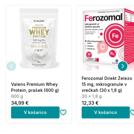
prekoračiti. Shranjevati nedosegljivo otrokom!
Shranjujte na suhem mestu in na sobni temperaturi.
Prekomerno uživanje ima lahko odvajalni učinek.
Pri občutljivih osebah lahko magnezij v odmerku
večjem kot 250 mg deluje odvajalno.
Ferozomal Direkt Železo
Valens Premium Whey
15 mg, mikrogranule v
Protein, prašek (600 g)
vrečkah (30 x 1,8 g)
600 g
30 x 1,8 g
34,99 €
12,33 €
V košarico
V košarico