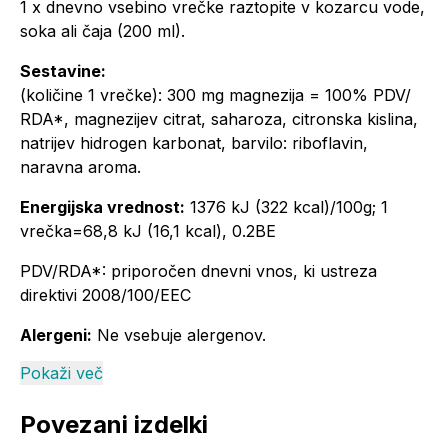
1 x dnevno vsebino vrečke raztopite v kozarcu vode,
soka ali čaja (200 ml).
Sestavine:
(količine 1 vrečke): 300 mg magnezija = 100% PDV/
RDA*, magnezijev citrat, saharoza, citronska kislina,
natrijev hidrogen karbonat, barvilo: riboflavin,
naravna aroma.
Energijska vrednost:
1376 kJ (322 kcal)/100g; 1
vrečka=68,8 kJ (16,1 kcal), 0.2BE
PDV/RDA*: priporočen dnevni vnos, ki ustreza
direktivi 2008/100/EEC
Alergeni:
Ne vsebuje alergenov.
Pokaži več
Opozorilo:
Prehransko dopolnilo ni nadomestilo za
Povezani izdelki
uravnoteženo in raznovrstno prehrano. Priporočene
dnevne količine oziroma odmerka se ne sme