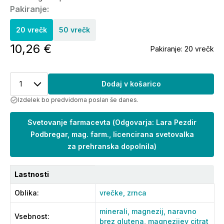
Pakiranje:
20 vrečk
50 vrečk
10,26 €
Pakiranje:
20 vrečk
1
Dodaj v košarico
Izdelek bo predvidoma poslan še danes.
Svetovanje farmacevta
(
Odgovarja: Lara Pezdir
Podbregar, mag. farm., licencirana svetovalka
za prehranska dopolnila
)
Lastnosti
Oblika
:
vrečke,
zrnca
minerali,
magnezij,
naravno
Vsebnost
:
brez glutena,
magnezijev citrat