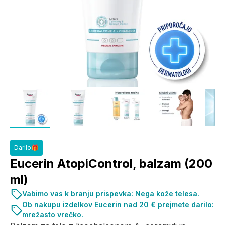
Darilo🎁
Eucerin AtopiControl, balzam (200
ml)
Vabimo vas k branju prispevka: Nega kože telesa.
Ob nakupu izdelkov Eucerin nad 20 € prejmete darilo:
mrežasto vrečko.