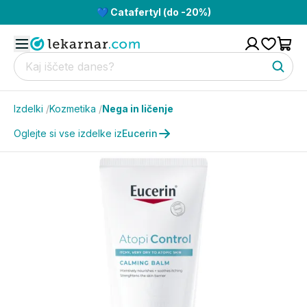
💙 Catafertyl (do -20%)
Izdelki
/
Kozmetika
/
Nega in ličenje
Oglejte si vse izdelke iz
Eucerin