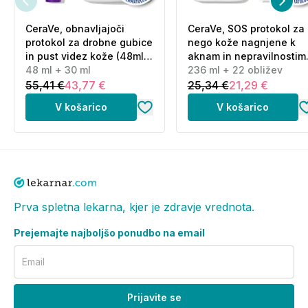
CeraVe, obnavljajoči
CeraVe, SOS protokol za
protokol za drobne gubice
nego kože nagnjene k
in pust videz kože (48ml
aknam in nepravilnostim
+ 30 ml)
48 ml + 30 ml
(236 ml + 22 obližev)
236 ml + 22 obližev
55,41 €
43,77 €
25,34 €
21,29 €
V košarico
V košarico
Prva spletna lekarna, kjer je zdravje vrednota.
Prejemajte najboljšo ponudbo na email
Email
Prijavite se