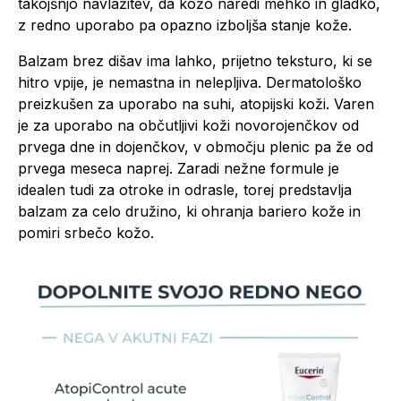
takojšnjo navlažitev, da kožo naredi mehko in gladko,
z redno uporabo pa opazno izboljša stanje kože.
Balzam brez dišav ima lahko, prijetno teksturo, ki se
hitro vpije, je nemastna in nelepljiva. Dermatološko
preizkušen za uporabo na suhi, atopijski koži. Varen
je za uporabo na občutljivi koži novorojenčkov od
prvega dne in dojenčkov, v območju plenic pa že od
prvega meseca naprej. Zaradi nežne formule je
idealen tudi za otroke in odrasle, torej predstavlja
balzam za celo družino, ki ohranja bariero kože in
pomiri srbečo kožo.