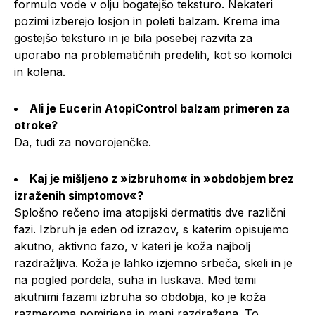
formulo vode v olju bogatejšo teksturo. Nekateri
pozimi izberejo losjon in poleti balzam. Krema ima
gostejšo teksturo in je bila posebej razvita za
uporabo na problematičnih predelih, kot so komolci
in kolena.
Ali je Eucerin AtopiControl balzam primeren za
otroke?
Da, tudi za novorojenčke.
Kaj je mišljeno z »izbruhom« in »obdobjem brez
izraženih simptomov«?
Splošno rečeno ima atopijski dermatitis dve različni
fazi. Izbruh je eden od izrazov, s katerim opisujemo
akutno, aktivno fazo, v kateri je koža najbolj
razdražljiva. Koža je lahko izjemno srbeča, skeli in je
na pogled pordela, suha in luskava. Med temi
akutnimi fazami izbruha so obdobja, ko je koža
razmeroma pomirjena in manj razdražena. To