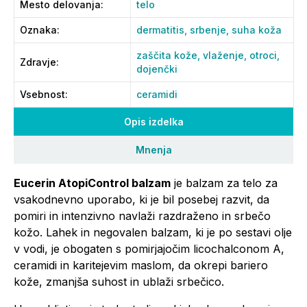
Mesto delovanja
:
telo
Oznaka
:
dermatitis,
srbenje,
suha koža
zaščita kože,
vlaženje,
otroci,
Zdravje
:
dojenčki
Vsebnost
:
ceramidi
Opis izdelka
Mnenja
Eucerin AtopiControl balzam
je balzam za telo za
vsakodnevno uporabo, ki je bil posebej razvit, da
pomiri in intenzivno navlaži razdraženo in srbečo
kožo. Lahek in negovalen balzam, ki je po sestavi olje
v vodi, je obogaten s pomirjajočim licochalconom A,
ceramidi in karitejevim maslom, da okrepi bariero
kože, zmanjša suhost in ublaži srbečico.