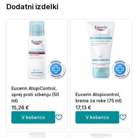
Dodatni izdelki
Eucerin AtopiControl,
sprej proti srbenju (50
Eucerin Atopicontrol,
ml)
krema za roke (75 ml)
15,26 €
17,13 €
V košarico
V košarico