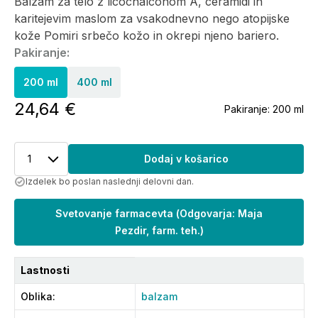
Balzam za telo z licochalconom A, ceramidi in
karitejevim maslom za vsakodnevno nego atopijske
kože Pomiri srbečo kožo in okrepi njeno bariero.
Pakiranje:
200 ml
400 ml
24,64 €
Pakiranje:
200 ml
1
Dodaj v košarico
Izdelek bo poslan naslednji delovni dan.
Svetovanje farmacevta
(
Odgovarja: Maja
Pezdir, farm. teh.
)
Lastnosti
Oblika
:
balzam