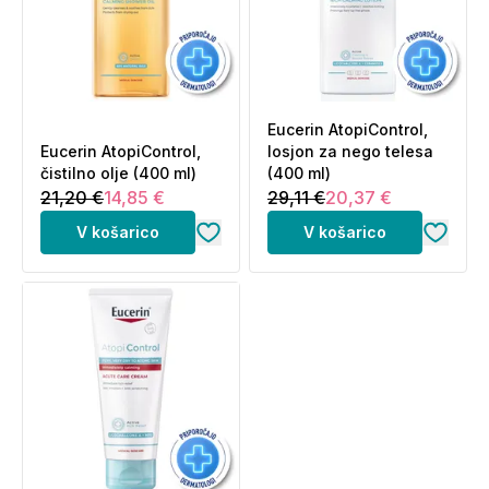
Eucerin AtopiControl,
Eucerin AtopiControl,
losjon za nego telesa
čistilno olje (400 ml)
(400 ml)
21,20 €
14,85 €
29,11 €
20,37 €
V košarico
V košarico