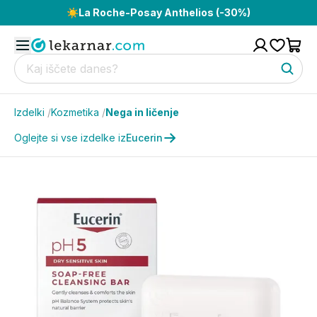
☀️
La Roche-Posay Anthelios (-30%)
Izdelki
/
Kozmetika
/
Nega in ličenje
Oglejte si vse izdelke iz
Eucerin