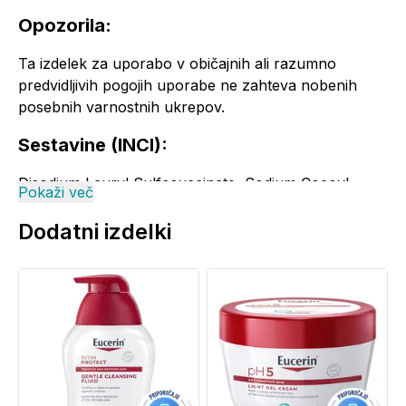
Opozorila:
Ta izdelek za uporabo v običajnih ali razumno
predvidljivih pogojih uporabe ne zahteva nobenih
posebnih varnostnih ukrepov.
Sestavine (INCI):
Disodium Lauryl Sulfosuccinate, Sodium Cocoyl
Pokaži več
Isethionate, Cetearyl Alcohol, Palmitic Acid, Stearic
Acid, Tapioca Starch, Aqua, Citric Acid,
Dodatni izdelki
Cocamidopropyl Betaine, Sodium Citrate, Pantenol,
Octyldodecanol, Myristic Acid, Arachidic Acid, Oleic
Acid, Parfum, CI 77891
Pogosta vprašanja in odgovori (FAQ):
Zakaj koža potrebuje zaščito?