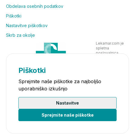
olajšajo odstranjevanje delcev umazanije s površine
Obdelava osebnih podatkov
kože. Obsežne klinične in dermatološke študije
Piškotki
potrjujejo, da koža zelo dobro prenaša izjemno blage
Nastavitve piškotkov
površinsko aktivne snovi (med drugimi natrijev miret
sulfat in lavril glukozid) v Eucerinovih čistilnih
Skrb za okolje
izdelkih.
Lekarnar.com je
spletna
poslovalnica
Lekarne Nove
Poljane in posluje
v skladu z
Piškotki
zakonodajo
Sprejmite naše piškotke za najboljšo
uporabniško izkušnjo
Nastavitve
Sprejmite naše piškotke