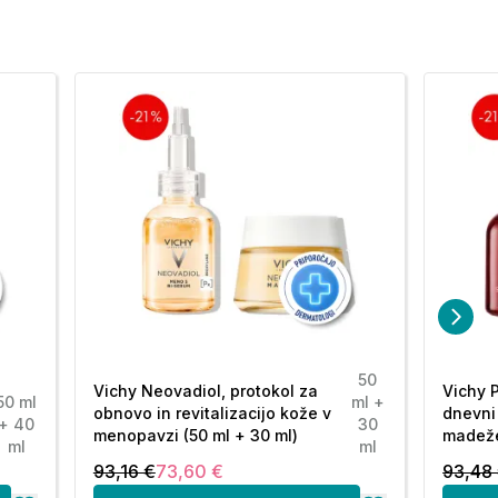
50
Vichy Neovadiol, protokol za
Vichy P
50 ml
ml +
obnovo in revitalizacijo kože v
dnevni
+ 40
30
menopavzi (50 ml + 30 ml)
madeže
ml
ml
93,16 €
73,60 €
93,48