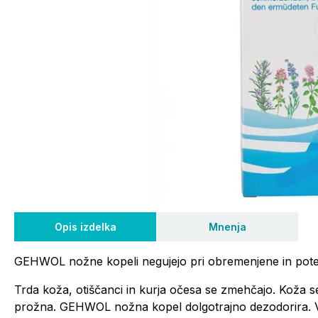
Opis izdelka
Mnenja
GEHWOL nožne kopeli negujejo pri obremenjene in poteča
Trda koža, otiščanci in kurja očesa se zmehčajo. Koža se
prožna. GEHWOL nožna kopel dolgotrajno dezodorira. Vs