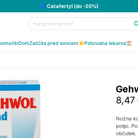
💙 Catafertyl (do -20%)
pomočki
Dom
Zaščita pred soncem☀️
Potovalna lekarna🏖️
Gehw
8,47
Nožna kop
potijo. P
občutek. 