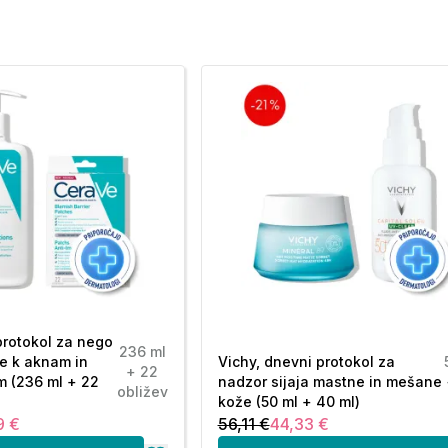
protokol za nego
236 ml
e k aknam in
Vichy, dnevni protokol za
+ 22
m (236 ml + 22
nadzor sijaja mastne in mešane
obližev
kože (50 ml + 40 ml)
9 €
56,11 €
44,33 €