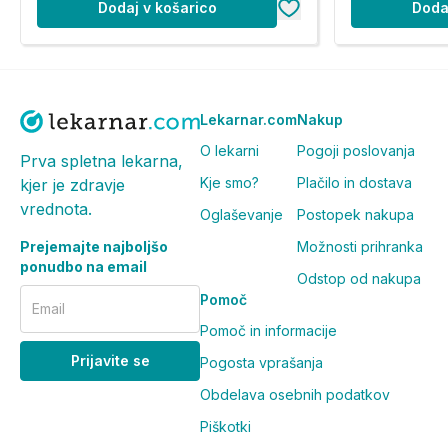
Dodaj v košarico
Doda
Lekarnar.com
Nakup
O lekarni
Pogoji poslovanja
Prva spletna lekarna,
Kje smo?
Plačilo in dostava
kjer je zdravje
vrednota.
Oglaševanje
Postopek nakupa
Prejemajte najboljšo
Možnosti prihranka
ponudbo na email
Odstop od nakupa
Pomoč
Email
Pomoč in informacije
Prijavite se
Pogosta vprašanja
Obdelava osebnih podatkov
Piškotki