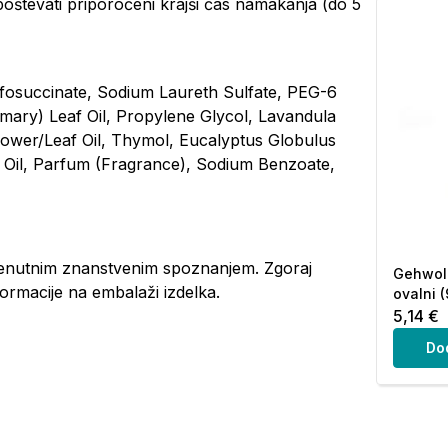
poštevati priporočeni krajši čas namakanja (do 5
fosuccinate, Sodium Laureth Sulfate, PEG-6
emary) Leaf Oil, Propylene Glycol, Lavandula
lower/Leaf Oil, Thymol, Eucalyptus Globulus
f Oil, Parfum (Fragrance), Sodium Benzoate,
enutnim znanstvenim spoznanjem. Zgoraj
Gehwol 
ormacije na embalaži izdelka.
ovalni 
5,14 €
Do