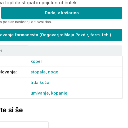
na toplota stopal in prijeten občutek.
Dodaj v košarico
o poslan naslednji delovni dan.
ovanje farmacevta
(
Odgovarja: Maja Pezdir, farm. teh.
)
i
kopel
lovanja
:
stopala,
noge
trda koža
umivanje,
kopanje
te si še