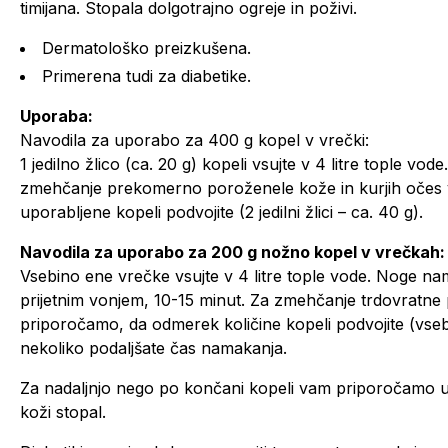
timijana. Stopala dolgotrajno ogreje in poživi.
Dermatološko preizkušena.
Primerena tudi za diabetike.
Uporaba:
Navodila za uporabo za 400 g kopel v vrečki:
1 jedilno žlico (ca. 20 g) kopeli vsujte v 4 litre tople vo
zmehčanje prekomerno poroženele kože in kurjih očes
uporabljene kopeli podvojite (2 jedilni žlici – ca. 40 g).
Navodila za uporabo za 200 g nožno kopel v vrečkah:
Vsebino ene vrečke vsujte v 4 litre tople vode. Noge nam
prijetnim vonjem, 10-15 minut. Za zmehčanje trdovratn
priporočamo, da odmerek količine kopeli podvojite (vseb
nekoliko podaljšate čas namakanja.
Za nadaljnjo nego po končani kopeli vam priporočam
koži stopal.