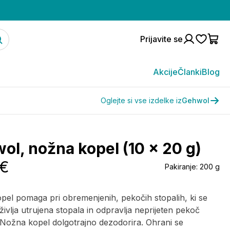
Prijavite se
Akcije
Članki
Blog
Oglejte si vse izdelke iz
Gehwol
ol, nožna kopel (10 x 20 g)
 €
Pakiranje:
200 g
el pomaga pri obremenjenih, pekočih stopalih, ki se
oživlja utrujena stopala in odpravlja neprijeten pekoč
Nožna kopel dolgotrajno dezodorira. Ohrani se