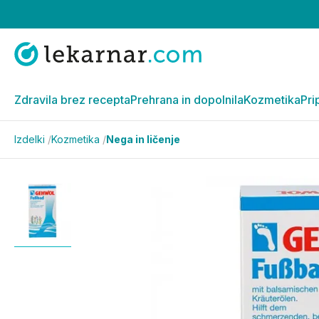
Zdravila brez recepta
Prehrana in dopolnila
Kozmetika
Pri
Izdelki
/
Kozmetika
/
Nega in ličenje