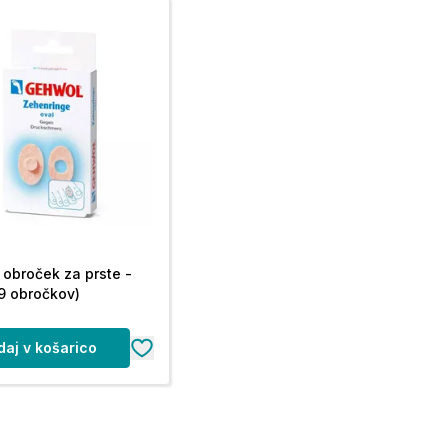
obroček za prste -
(9 obročkov)
daj v košarico