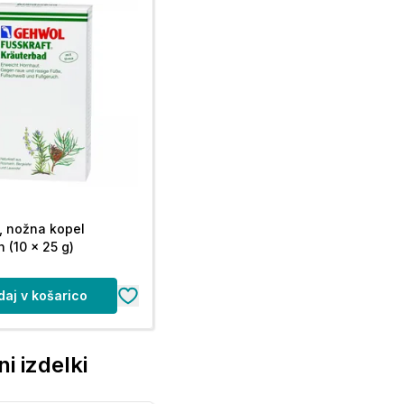
 nožna kopel
 (10 x 25 g)
daj v košarico
i izdelki