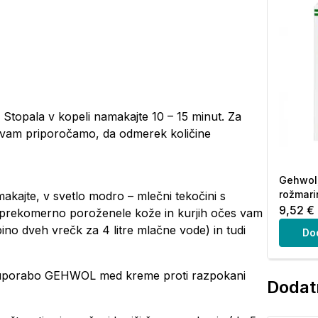
de. Stopala v kopeli namakajte 10 – 15 minut. Za
 vam priporočamo, da odmerek količine
Gehwol,
rožmarin
akajte, v svetlo modro – mlečni tekočini s
9,52 €
e prekomerno poroženele kože in kurjih očes vam
ino dveh vrečk za 4 litre mlačne vode) in tudi
Do
o uporabo GEHWOL med kreme proti razpokani
Dodatn