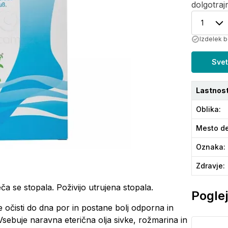
dolgotraj
1
Izdelek b
Svet
Lastnost
Oblika
:
Mesto de
Oznaka
:
Zdravje
:
 se stopala. Poživijo utrujena stopala.
Poglej
 očisti do dna por in postane bolj odporna in
ebuje naravna eterična olja sivke, rožmarina in