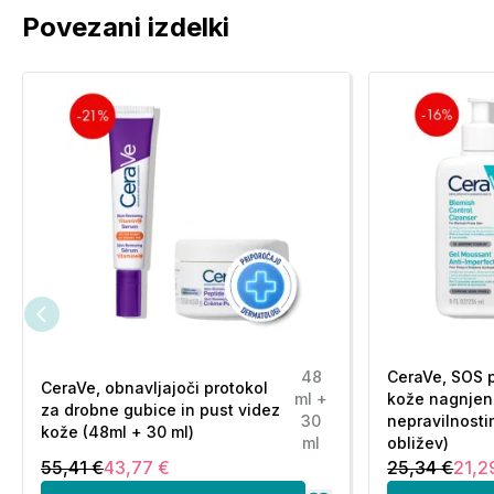
Povezani izdelki
48
CeraVe, SOS 
CeraVe, obnavljajoči protokol
ml +
kože nagnjen
za drobne gubice in pust videz
30
nepravilnosti
kože (48ml + 30 ml)
ml
obližev)
55,41 €
43,77 €
25,34 €
21,2