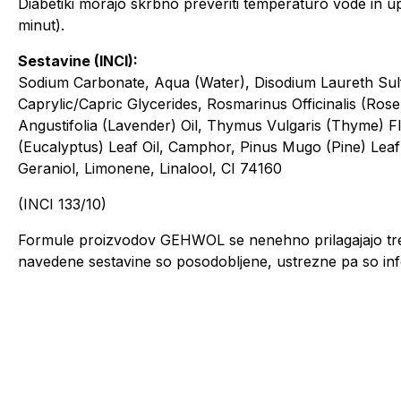
Diabetiki morajo skrbno preveriti temperaturo vode in u
minut).
Sestavine (INCI):
Sodium Carbonate, Aqua (Water), Disodium Laureth Sul
Caprylic/Capric Glycerides, Rosmarinus Officinalis (Ros
Angustifolia (Lavender) Oil, Thymus Vulgaris (Thyme) F
(Eucalyptus) Leaf Oil, Camphor, Pinus Mugo (Pine) Lea
Geraniol, Limonene, Linalool, CI 74160
(INCI 133/10)
Formule proizvodov GEHWOL se nenehno prilagajajo tr
navedene sestavine so posodobljene, ustrezne pa so inf