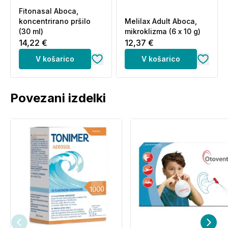
porabite v roku treh mesecev.
Fitonasal Aboca,
koncentrirano pršilo
Melilax Adult Aboca,
Opozorila:
(30 ml)
mikroklizma (6 x 10 g)
Ne uporabljajte, če ste preobčutljivi ali alergični na
14,22 €
12,37 €
eno ali več sestavin. Če se simptomi ne izboljšajo, se
V košarico
V košarico
posvetujte z zdravnikom. Hranite pri sobni
temperaturi, stran od virov toplote in zaščiteno pred
svetlobo. Hranite izven dosega otrok. Datum izteka
Povezani izdelki
roka uporabnosti velja za nepoškodovan in pravilno
shranjen izdelek.
Proizvajalec:
Aboca S.p.A. Società Agricola Loc.
Aboca, 20 - 52037 Sansepolcro (AR) - Italia
Podjetje s sistemom vodenja kakovosti po standardih
ISO 9001 in ISO 13485 ter sistemom ravnanja z
okoljem po standardu ISO 14001.
Dobavitelj:
Polymetria d.o.o., Poslovna cona A 2,
Šenčur, 4208 Šenčur