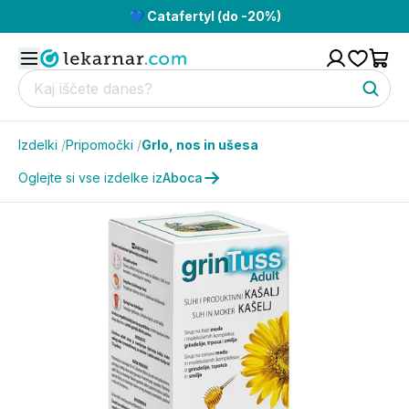
💙 Catafertyl (do -20%)
Izdelki
/
Pripomočki
/
Grlo, nos in ušesa
Oglejte si vse izdelke iz
Aboca