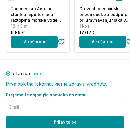
Tonimer Lab Aerosol,
Otovent, medicinski
sterilna hipertonična
pripomoček za podporo
raztopina morske vode za
pri uravnavanju tlaka v
inhalacijo (18 x 3 ml)
18 x 3 ml
ušesih (1 kos)
1 kos
6,99 €
17,02 €
V košarico
V košarico
Prva spletna lekarna, kjer je zdravje vrednota.
Prejemajte najboljšo ponudbo na email
Email
Prijavite se