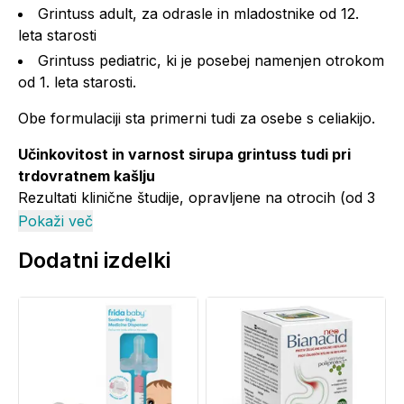
Grintuss adult, za odrasle in mladostnike od 12.
leta starosti
Grintuss pediatric, ki je posebej namenjen otrokom
od 1. leta starosti.
Obe formulaciji sta primerni tudi za osebe s celiakijo.
Učinkovitost in varnost sirupa grintuss tudi pri
trdovratnem kašlju
Rezultati klinične študije, opravljene na otrocih (od 3
do 6 let) s trdovratnim akutnim kašljem, ki je trajal več
Pokaži več
kot 1 teden, so pokazali, da Grintuss zmanjša
Dodatni izdelki
intenzivnost kašlja, tako čez dan kot ponoči, in je še
posebej učinkovit proti intenzivnemu kašlju. Študija je
dokazala tudi varnost in dobro prenašanje sirupa
Grintuss. Multicentrična, randomizirana in dvojno
slepa klinična študija v primerjavi s placebom,
opravljena na 102 otrocih, starih od 3 do 6 let.
Klinična študija je bila objavljena v znanstveni reviji