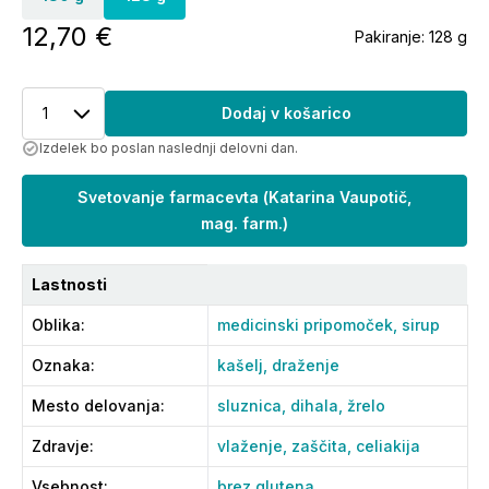
12,70 €
Pakiranje:
128 g
1
Dodaj v košarico
Izdelek bo poslan naslednji delovni dan.
Svetovanje farmacevta
(
Katarina Vaupotič,
mag. farm.
)
Lastnosti
Oblika
:
medicinski pripomoček,
sirup
Oznaka
:
kašelj,
draženje
Mesto delovanja
:
sluznica,
dihala,
žrelo
Zdravje
:
vlaženje,
zaščita,
celiakija
Vsebnost
:
brez glutena