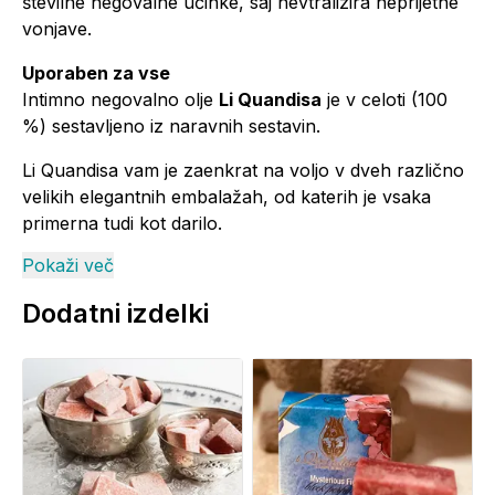
številne negovalne učinke, saj nevtralizira neprijetne
vonjave.
Uporaben za vse
Intimno negovalno olje
Li Quandisa
je v celoti (100
%) sestavljeno iz naravnih sestavin.
Li Quandisa vam je zaenkrat na voljo v dveh različno
velikih elegantnih embalažah, od katerih je vsaka
primerna tudi kot darilo.
Pokaži več
Pakiranja:
Dodatni izdelki
Za radovedne - 5 ml:
Primerna in priročna predvsem za dame, ki želite
izdelek nositi s seboj v torbici ali se le prepričati o
njegovi vsestranskosti. Količina je primerna za do 1
mesečno dnevno uporabo.
Za zadovoljne - 30 ml
Velikost, po kateri je zaradi ugodnega razmerja med