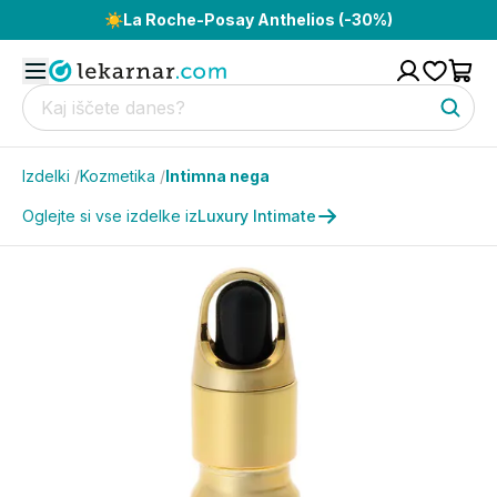
☀️
La Roche-Posay Anthelios (-30%)
Izdelki
/
Kozmetika
/
Intimna nega
Oglejte si vse izdelke iz
Luxury Intimate