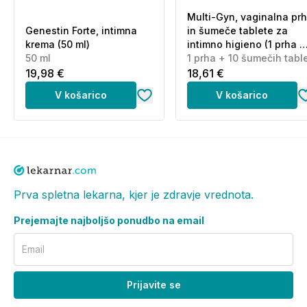
Informacije o proizvajalcu - Elektronski kontaktni
Multi-Gyn, vaginalna pr
naslov in telefonska številka:
info@luxury-
Genestin Forte, intimna
in šumeče tablete za
intimate.com // +386 41925816 *cena klica je
krema (50 ml)
intimno higieno (1 prha +
obračunana po ceniku operaterja // www.luxury-
50 ml
10 šumečih tablet)
1 prha + 10 šumečih tabl
intimate.com
19,98 €
18,61 €
V košarico
V košarico
Prva spletna lekarna, kjer je zdravje vrednota.
Prejemajte najboljšo ponudbo na email
Email
Prijavite se