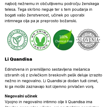
najbolj nežnemu in občutljivemu področju ženskega
telesa. Tega skrbno neguje ter s tem poudarja in
bogati vašo ženstvenost, učinek po uporabi
intimnega olja pa je preprosto božanski.
Li Quandisa
Edinstvena in premišljeno sestavljena mešanica
izbranih olj z izvlečkom breskovih pešk deluje izrazito
nežno in negovalno. Li Quandisi je dodan tudi cimet,
ki ga moški zaznavajo kot izjemno privlačen vonj.
Negovalni učinek
Vpojno in negovalno intimno olje li Quandisa ima