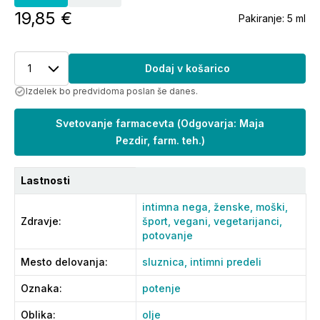
19,85 €
Pakiranje:
5 ml
1
Dodaj v košarico
Izdelek bo predvidoma poslan še danes.
Svetovanje farmacevta
(
Odgovarja: Maja
Pezdir, farm. teh.
)
Lastnosti
intimna nega,
ženske,
moški,
Zdravje
:
šport,
vegani,
vegetarijanci,
potovanje
Mesto delovanja
:
sluznica,
intimni predeli
Oznaka
:
potenje
Oblika
:
olje