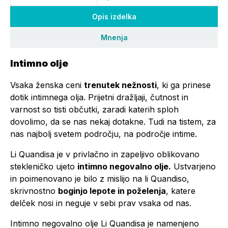
Opis izdelka
Mnenja
Intimno olje
Vsaka ženska ceni
trenutek nežnosti
, ki ga prinese
dotik intimnega olja. Prijetni dražljaji, čutnost in
varnost so tisti občutki, zaradi katerih sploh
dovolimo, da se nas nekaj dotakne. Tudi na tistem, za
nas najbolj svetem področju, na področje intime.
Li Quandisa je v privlačno in zapeljivo oblikovano
stekleničko ujeto
intimno negovalno olje.
Ustvarjeno
in poimenovano je bilo z mislijo na li Quandiso,
skrivnostno
boginjo lepote in poželenja
, katere
delček nosi in neguje v sebi prav vsaka od nas.
Intimno negovalno olje Li Quandisa je namenjeno