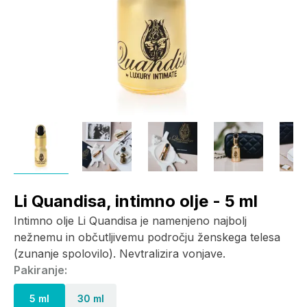
Li Quandisa, intimno olje - 5 ml
Intimno olje Li Quandisa je namenjeno najbolj
nežnemu in občutljivemu področju ženskega telesa
(zunanje spolovilo). Nevtralizira vonjave.
Pakiranje:
5 ml
30 ml