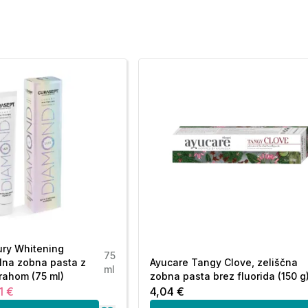
ury Whitening
75
lna zobna pasta z
Ayucare Tangy Clove, zeliščna
ml
rahom (75 ml)
zobna pasta brez fluorida (150 g
1 €
4,04 €