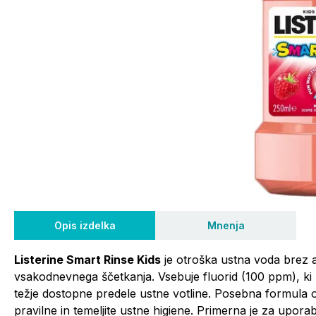
Opis izdelka
Mnenja
Listerine Smart Rinse Kids
je otroška ustna voda brez 
vsakodnevnega ščetkanja. Vsebuje fluorid (100 ppm), ki 
težje dostopne predele ustne votline. Posebna formula 
pravilne in temeljite ustne higiene. Primerna je za upo