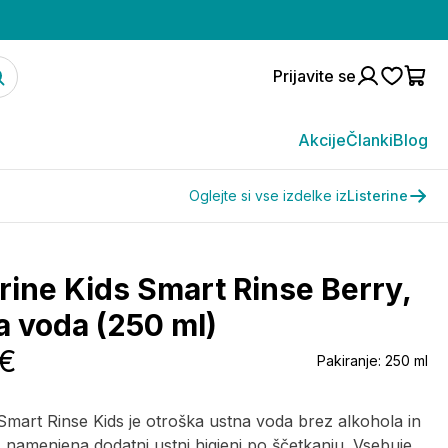
Prijavite se
Akcije
Članki
Blog
Oglejte si vse izdelke iz
Listerine
erine Kids Smart Rinse Berry,
a voda (250 ml)
 €
Pakiranje:
250 ml
 Smart Rinse Kids je otroška ustna voda brez alkohola in
, namenjena dodatni ustni higieni po ščetkanju. Vsebuje