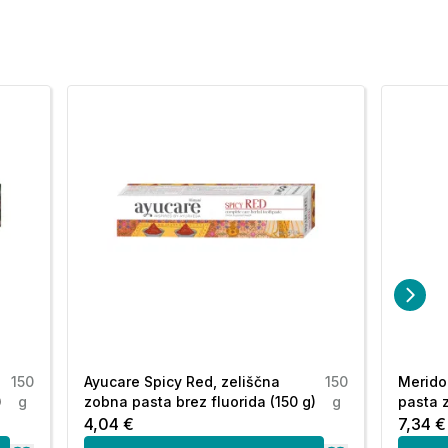
150
Ayucare Spicy Red, zeliščna
150
Merido
)
g
zobna pasta brez fluorida (150 g)
g
pasta z
4,04 €
7,34 €