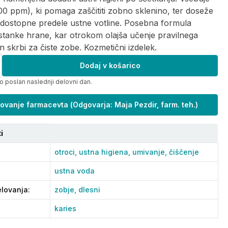
100 ppm), ki pomaga zaščititi zobno sklenino, ter doseže
e dostopne predele ustne votline. Posebna formula
tanke hrane, kar otrokom olajša učenje pravilnega
in skrbi za čiste zobe. Kozmetični izdelek.
Dodaj v košarico
o poslan naslednji delovni dan.
ovanje farmacevta
(
Odgovarja: Maja Pezdir, farm. teh.
)
i
otroci,
ustna higiena,
umivanje,
čiščenje
ustna voda
lovanja
:
zobje,
dlesni
karies