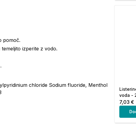
ko pomoč.
 temeljito izperite z vodo.
.
ylpyridinium chloride Sodium fluoride, Menthol
Listeri
3
voda - 
7,03 €
Do