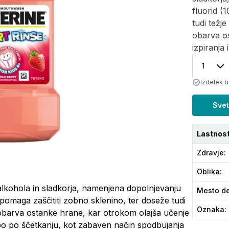
fluorid (
tudi težj
obarva os
izpiranja 
1
Izdelek b
Svet
Lastnost
Zdravje
:
Oblika
:
alkohola in sladkorja, namenjena dopolnjevanju
Mesto de
pomaga zaščititi zobno sklenino, ter doseže tudi
Oznaka
:
obarva ostanke hrane, kar otrokom olajša učenje
rabo po ščetkanju, kot zabaven način spodbujanja