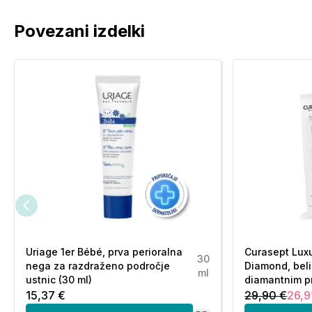
Povezani izdelki
Uriage 1er Bébé, prva perioralna
Curasept Lux
30
nega za razdraženo področje
Diamond, beli
ml
ustnic (30 ml)
diamantnim p
15,37 €
29,90 €
26,9