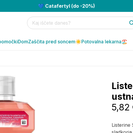
💙 Catafertyl (do -20%)
pomočki
Dom
Zaščita pred soncem☀️
Potovalna lekarna🏖️
List
ustn
5,82
Listerine
sladkorja