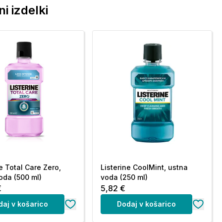
i izdelki
e Total Care Zero,
Listerine CoolMint, ustna
oda (500 ml)
voda (250 ml)
€
5,82 €
daj v košarico
Dodaj v košarico