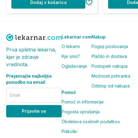
Dodaj v košarico
Doda
Lekarnar.com
Nakup
O lekarni
Pogoji poslovanja
Prva spletna lekarna,
Kje smo?
Plačilo in dostava
kjer je zdravje
vrednota.
Oglaševanje
Postopek nakupa
Prejemajte najboljšo
Možnosti prihranka
ponudbo na email
Odstop od nakupa
Pomoč
Email
Pomoč in informacije
Prijavite se
Pogosta vprašanja
Obdelava osebnih podatkov
Piškotki