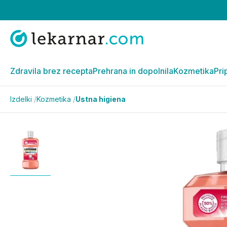
Zdravila brez recepta
Prehrana in dopolnila
Kozmetika
Pri
Izdelki
/
Kozmetika
/
Ustna higiena