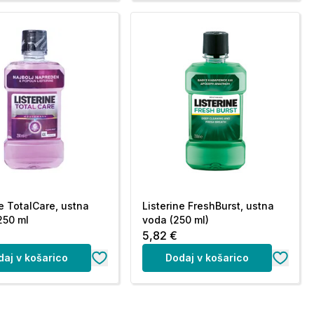
ne TotalCare, ustna
Listerine FreshBurst, ustna
250 ml
voda (250 ml)
5,82 €
daj v košarico
Dodaj v košarico