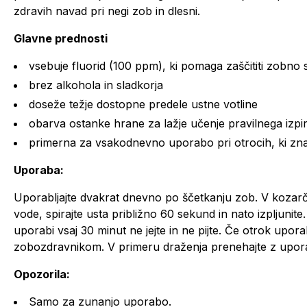
zdravih navad pri negi zob in dlesni.
Glavne prednosti
vsebuje fluorid (100 ppm), ki pomaga zaščititi zobno 
brez alkohola in sladkorja
doseže težje dostopne predele ustne votline
obarva ostanke hrane za lažje učenje pravilnega izpi
primerna za vsakodnevno uporabo pri otrocih, ki znajo
Uporaba:
Uporabljajte dvakrat dnevno po ščetkanju zob. V kozarček 
vode, spirajte usta približno 60 sekund in nato izpljunit
uporabi vsaj 30 minut ne jejte in ne pijte. Če otrok upor
zobozdravnikom. V primeru draženja prenehajte z upor
Opozorila:
Samo za zunanjo uporabo.