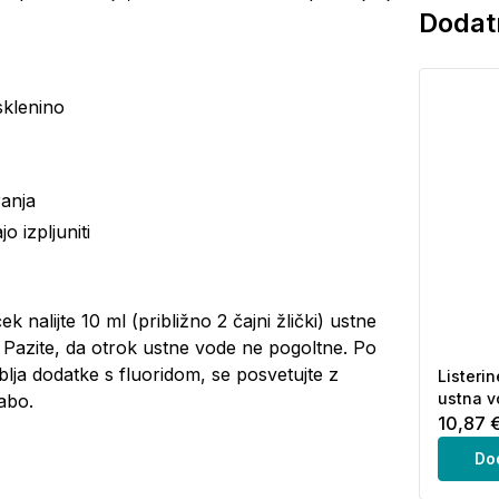
Dodatn
sklenino
ranja
 izpljuniti
nalijte 10 ml (približno 2 čajni žlički) ustne
e. Pazite, da otrok ustne vode ne pogoltne. Po
ablja dodatke s fluoridom, se posvetujte z
Listerin
ustna v
abo.
10,87 
Do