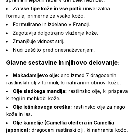
spremeni lepotni ritual v trenutek nežnosti.
Za vse tipe kože in vse polti:
univerzalna
formula, primerna za vsako kožo.
Formulirano in izdelano v Franciji.
Zagotavlja dolgotrajno vlaženje kože.
Zmanjšuje vidnost strij.
Nudi zaščito pred onesnaževanjem.
Glavne sestavine in njihovo delovanje:
Makadamijevo olje:
eno izmed 7 dragocenih
rastlinskih olj v formuli, ki nahrani in obnovi kožo.
Olje sladkega mandlja:
rastlinsko olje, ki prispeva
k negi in mehkobi kože.
Olje lešnikovega oreška:
rastlinsko olje za nego
kože in las.
Olje kamelije (Camellia oleifera in Camellia
japonica):
dragoceni rastlinski olji, ki nahranita kožo.