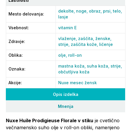
Lastnosti
dekolte,
noge,
obraz,
prsi,
telo,
Mesto delovanja
:
lasje
Vsebnost
:
vitamin E
vlaženje,
zaščita,
ženske,
Zdravje
:
strije,
zaščita kože,
ličenje
Oblika
:
olje,
roll-on
mastna koža,
suha koža,
strije,
Oznaka
:
občutljiva koža
Akcije
:
Nuxe mesec žensk
Opis izdelka
Mnenja
Nuxe Huile Prodigieuse Florale v stiku
je cvetlično
večnamensko suho olje v roll-on obliki, namenjeno