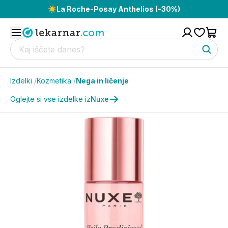
☀️
La Roche-Posay Anthelios (-30%)
Izdelki
/
Kozmetika
/
Nega in ličenje
Oglejte si vse izdelke iz
Nuxe