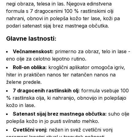
negi obraza, telesa in las. Njegova edinstvena
formula s 7 dragocenimi 100 % rastlinskimi olji
nahrani, obnovi in polepša kožo ter lase, koži pa
podari satenast sijaj brez mastnega občutka.
Glavne lastnosti:
Večnamenskost:
primerno za obraz, telo in lase -
eno olje za celotno lepotno rutino.
Roll-on oblika:
kroglični aplikator omogoča igriv,
hiter in praktičen nanos ter natančen nanos na
želene predele.
7 dragocenih rastlinskih olj:
formula vsebuje 100
% rastlinska olja, ki nahranijo, obnovijo in polepšajo
kožo in lase.
Satenast sijaj brez mastnega občutka:
suho olje
polepša kožo in jo pusti svilnato mehko.
Cvetlični vonj:
nežen in svež cvetlični vonj