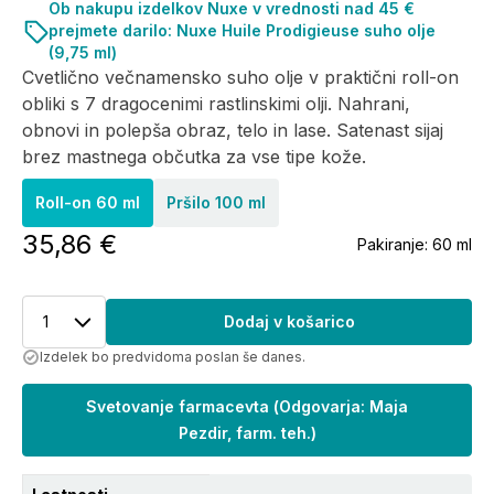
Ob nakupu izdelkov Nuxe v vrednosti nad 45 €
prejmete darilo: Nuxe Huile Prodigieuse suho olje
(9,75 ml)
Cvetlično večnamensko suho olje v praktični roll-on
obliki s 7 dragocenimi rastlinskimi olji. Nahrani,
obnovi in polepša obraz, telo in lase. Satenast sijaj
brez mastnega občutka za vse tipe kože.
Roll-on 60 ml
Pršilo 100 ml
35,86 €
Pakiranje:
60 ml
1
Dodaj v košarico
Izdelek bo predvidoma poslan še danes.
Svetovanje farmacevta
(
Odgovarja: Maja
Pezdir, farm. teh.
)