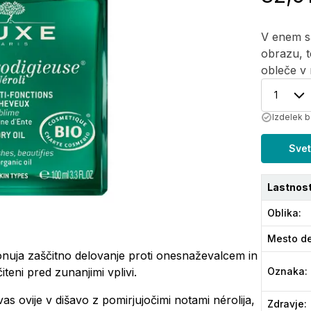
V enem sa
obrazu, t
obleče v n
1
Izdelek b
Svet
Lastnost
Oblika
:
Mesto de
nuja zaščitno delovanje proti onesnaževalcem in
čiteni pred zunanjimi vplivi.
Oznaka
:
s ovije v dišavo z pomirjujočimi notami nérolija,
Zdravje
: