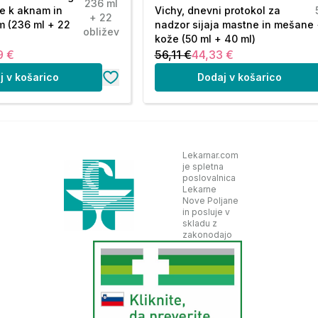
236 ml
e k aknam in
Vichy, dnevni protokol za
+ 22
m (236 ml + 22
nadzor sijaja mastne in mešane
obližev
kože (50 ml + 40 ml)
9 €
56,11 €
44,33 €
j v košarico
Dodaj v košarico
Lekarnar.com
je spletna
poslovalnica
Lekarne
Nove Poljane
in posluje v
skladu z
zakonodajo