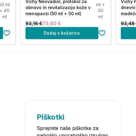
Vichy Neovadiol, protokol za
Vichy P
50 ml
ml +
obnovo in revitalizacijo kože v
dnevni
+ 40
30
menopavzi (50 ml + 30 ml)
madeže
ml
ml
93,16 €
73,60 €
93,48
Dodaj v košarico
Piškotki
Sprejmite naše piškotke za
najboljšo uporabniško izkušnjo