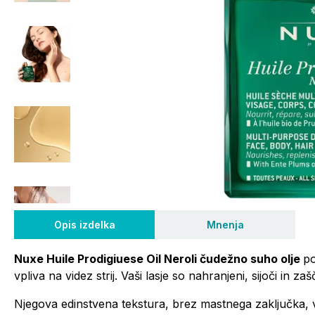
Opis izdelka
Mnenja
Nuxe Huile Prodigiuese Oil Neroli čudežno suho olje
po
vpliva na videz strij. Vaši lasje so nahranjeni, sijoči in zaš
Njegova edinstvena tekstura, brez mastnega zaključka, va