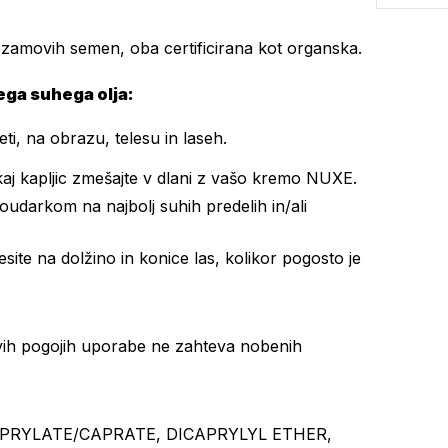
sezamovih semen, oba certificirana kot organska.
ega suhega olja:
ti, na obrazu, telesu in laseh.
kaj kapljic zmešajte v dlani z vašo kremo NUXE.
 poudarkom na najbolj suhih predelih in/ali
site na dolžino in konice las, kolikor pogosto je
ivih pogojih uporabe ne zahteva nobenih
PRYLATE/CAPRATE, DICAPRYLYL ETHER,