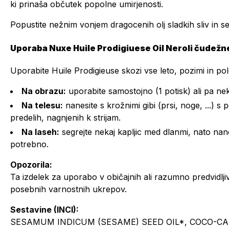
ki prinaša občutek popolne umirjenosti.
Popustite nežnim vonjem dragocenih olj sladkih sliv in 
Uporaba Nuxe Huile Prodigiuese Oil Neroli čudežn
Uporabite Huile Prodigieuse skozi vse leto, pozimi in pole
Na obrazu:
uporabite samostojno (1 potisk) ali pa ne
Na telesu:
nanesite s krožnimi gibi (prsi, noge, ...) s
predelih, nagnjenih k strijam.
Na laseh:
segrejte nekaj kapljic med dlanmi, nato nane
potrebno.
Opozorila:
Ta izdelek za uporabo v običajnih ali razumno predvidlj
posebnih varnostnih ukrepov.
Sestavine (INCI):
SESAMUM INDICUM (SESAME) SEED OIL*, COCO-CA