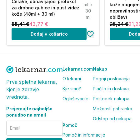
CeraVe, obnavljajoči protokol
ml +
kože nagnjen
za drobne gubice in pust videz
30
nepravilnosti
kože (48ml + 30 ml)
ml
obližev)
55,41 €
43,77 €
25,34 €
21,2
Dodaj v košarico
Doda
Lekarnar.com
Nakup
O lekarni
Pogoji poslovanja
Prva spletna lekarna,
Kje smo?
Plačilo in dostava
kjer je zdravje
vrednota.
Oglaševanje
Postopek nakupa
Prejemajte najboljšo
Možnosti prihranka
ponudbo na email
Odstop od nakupa
Pomoč
Email
Pomoč in informacije