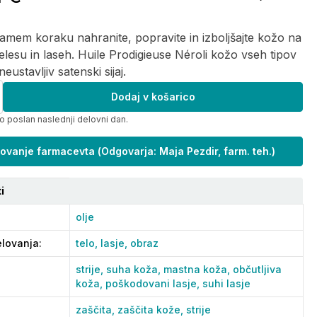
mem koraku nahranite, popravite in izboljšajte kožo na
elesu in laseh. Huile Prodigieuse Néroli kožo vseh tipov
eustavljiv satenski sijaj.
Dodaj v košarico
o poslan naslednji delovni dan.
ovanje farmacevta
(
Odgovarja: Maja Pezdir, farm. teh.
)
i
olje
lovanja
:
telo,
lasje,
obraz
strije,
suha koža,
mastna koža,
občutljiva
koža,
poškodovani lasje,
suhi lasje
zaščita,
zaščita kože,
strije