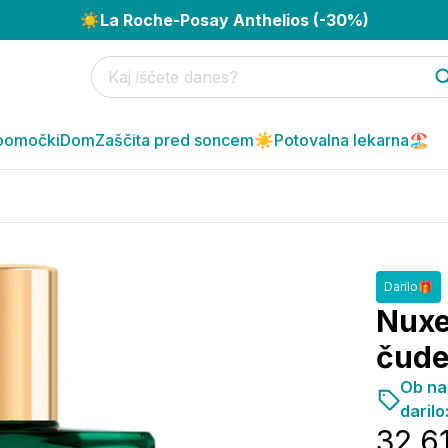
☀️
La Roche-Posay Anthelios (-30%)
pomočki
Dom
Zaščita pred soncem☀️
Potovalna lekarna🏖️
Darilo🎁
Nuxe 
čude
Ob na
darilo
32,6