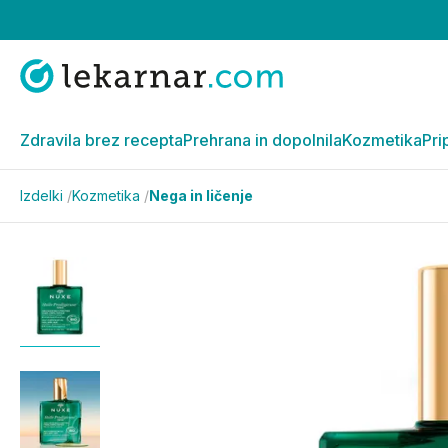
Zdravila brez recepta
Prehrana in dopolnila
Kozmetika
Pri
Izdelki
/
Kozmetika
/
Nega in ličenje