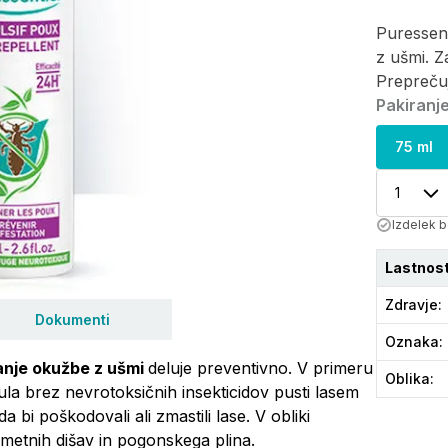
Puressent
z ušmi. Z
Preprečuj
Pakiranje
75 ml
1
Izdelek b
Lastnost
Zdravje
:
Dokumenti
Oznaka
:
vanje okužbe z ušmi
deluje preventivno. V primeru
Oblika
:
ula brez nevrotoksičnih insekticidov pusti lasem
 bi poškodovali ali zmastili lase. V obliki
metnih dišav in pogonskega plina.