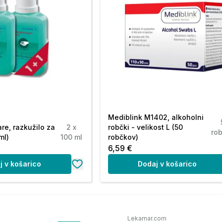
Mediblink M1402, alkoholni
e, razkužilo za
2 x
robčki - velikost L (50
ro
ml)
100 ml
robčkov)
6,59 €
j v košarico
Dodaj v košarico
Lekarnar.com