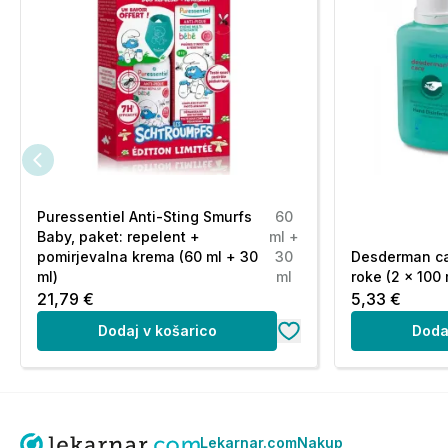
Puressentiel Anti-Sting Smurfs
60
Baby, paket: repelent +
ml +
pomirjevalna krema (60 ml + 30
30
Desderman car
ml)
ml
roke (2 x 100 
21,79 €
5,33 €
Dodaj v košarico
Doda
Lekarnar.com
Nakup