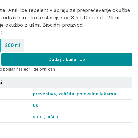
iel Anti-lice repelent v spreju za preprečevanje okužbe
a odrasle in otroke starejše od 3 let. Deluje do 24 ur.
e okužbo z ušmi. Biocidni proizvod.
:
200 ml
Dodaj v košarico
o poslan naslednji delovni dan.
i
preventiva,
zaščita,
potovalna lekarna
uši
sprej,
pršilo