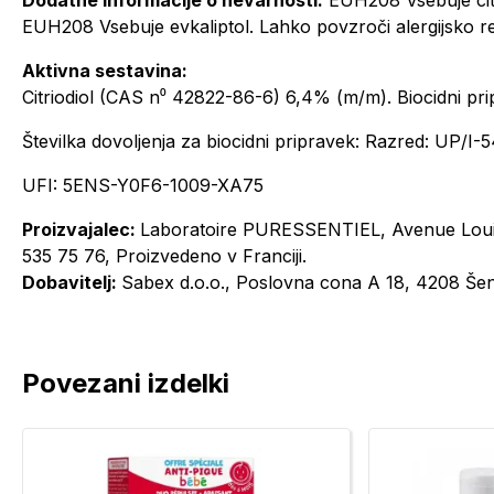
Dodatne informacije o nevarnosti:
EUH208 Vsebuje citr
EUH208 Vsebuje evkaliptol. Lahko povzroči alergijsko re
Aktivna sestavina:
Citriodiol (CAS n⁰ 42822-86-6) 6,4% (m/m). Biocidni pr
Številka dovoljenja za biocidni pripravek: Razred: UP/I-
UFI: 5ENS-Y0F6-1009-XA75
Proizvajalec:
Laboratoire PURESSENTIEL, Avenue Louise 
535 75 76, Proizvedeno v Franciji.
Dobavitelj:
Sabex d.o.o., Poslovna cona A 18, 4208 Šen
Povezani izdelki