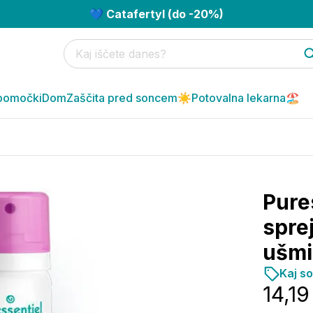
💙 Catafertyl (do -20%)
pomočki
Dom
Zaščita pred soncem☀️
Potovalna lekarna🏖️
Pures
spre
ušmi
Kaj s
14,19