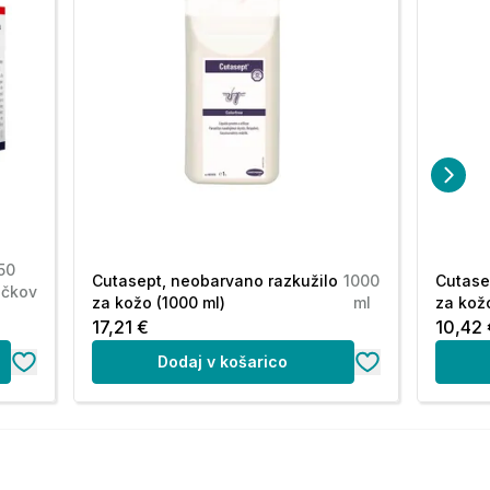
50
Cutasept, neobarvano razkužilo
1000
Cutase
bčkov
za kožo (1000 ml)
ml
za kožo
17,21 €
10,42 
Dodaj v košarico