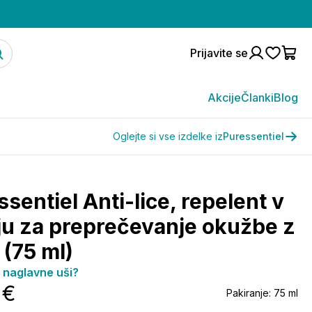
Prijavite se
Akcije
Članki
Blog
Oglejte si vse izdelke iz
Puressentiel
sentiel Anti-lice, repelent v
ju za preprečevanje okužbe z
 (75 ml)
o naglavne uši?
 €
Pakiranje:
75 ml