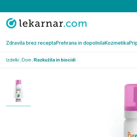
Zdravila brez recepta
Prehrana in dopolnila
Kozmetika
Pri
Izdelki
/
Dom
/
Razkužila in biocidi