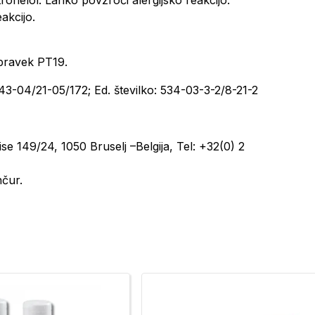
onelol. Lahko povzroči alergijsko reakcijo.
akcijo.
ipravek PT19.
543-04/21-05/172; Ed. številko: 534-03-3-2/8-21-2
149/24, 1050 Bruselj –Belgija, Tel: +32(0) 2
čur.