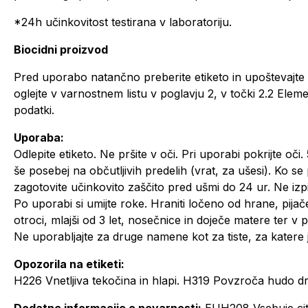
*24h učinkovitost testirana v laboratoriju.
Biocidni proizvod
Pred uporabo natančno preberite etiketo in upoštevajte 
oglejte v varnostnem listu v poglavju 2, v točki 2.2 Eleme
podatki.
Uporaba:
Odlepite etiketo. Ne pršite v oči. Pri uporabi pokrijte oči
še posebej na občutljivih predelih (vrat, za ušesi). Ko se p
zagotovite učinkovito zaščito pred ušmi do 24 ur. Ne izpir
Po uporabi si umijte roke. Hraniti ločeno od hrane, pijač
otroci, mlajši od 3 let, nosečnice in doječe matere ter v 
Ne uporabljajte za druge namene kot za tiste, za katere
Opozorila na etiketi:
H226 Vnetljiva tekočina in hlapi. H319 Povzroča hudo dr