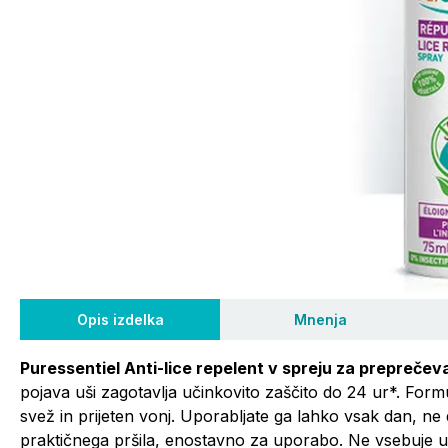
Opis izdelka
Mnenja
Puressentiel Anti-lice repelent v spreju za prepreče
pojava uši zagotavlja učinkovito zaščito do 24 ur*. Form
svež in prijeten vonj. Uporabljate ga lahko vsak dan, ne da
praktičnega pršila, enostavno za uporabo. Ne vsebuje u