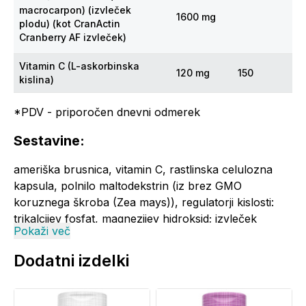
macrocarpon) (izvleček
1600 mg
plodu) (kot CranActin
Cranberry AF izvleček)
Vitamin C (L-askorbinska
120 mg
150
kislina)
*PDV - priporočen dnevni odmerek
Sestavine:
ameriška brusnica, vitamin C, rastlinska celulozna
kapsula, polnilo maltodekstrin (iz brez GMO
koruznega škroba (Zea mays)), regulatorji kislosti:
trikalcijev fosfat, magnezijev hidroksid; izvleček
Pokaži več
perikarpa riža (Oryza spp.), emulgator:
celuloza, sredstvi proti sprijemanju: magnezijev oksid,
Dodatni izdelki
silicijev dioksid; koncentrat soka zelenjave.
Opozorila: