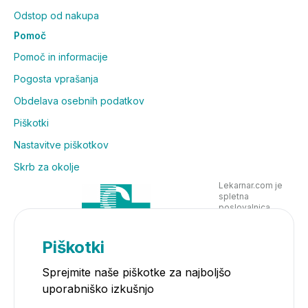
Odstop od nakupa
Pomoč
Pomoč in informacije
Pogosta vprašanja
Obdelava osebnih podatkov
Piškotki
Nastavitve piškotkov
Skrb za okolje
Lekarnar.com je
spletna
poslovalnica
Lekarne Nove
Poljane in posluje
v skladu z
Piškotki
zakonodajo
Sprejmite naše piškotke za najboljšo
uporabniško izkušnjo