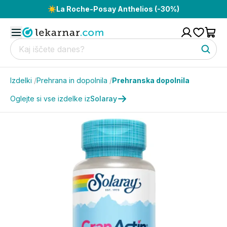
☀️
La Roche-Posay Anthelios (-30%)
Izdelki
/
Prehrana in dopolnila
/
Prehranska dopolnila
Oglejte si vse izdelke iz
Solaray