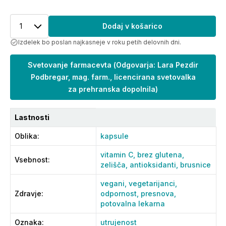
1
Dodaj v košarico
Izdelek bo poslan najkasneje v roku petih delovnih dni.
Svetovanje farmacevta
(
Odgovarja: Lara Pezdir
Podbregar, mag. farm., licencirana svetovalka
za prehranska dopolnila
)
Lastnosti
Oblika
:
kapsule
vitamin C,
brez glutena,
Vsebnost
:
zelišča,
antioksidanti,
brusnice
vegani,
vegetarijanci,
Zdravje
:
odpornost,
presnova,
potovalna lekarna
Oznaka
:
utrujenost