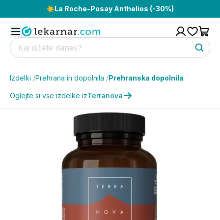
☀️
La Roche-Posay Anthelios (-30%)
Izdelki
/
Prehrana in dopolnila
/
Prehranska dopolnila
Oglejte si vse izdelke iz
Terranova