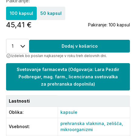
Pakiranje:
100 kapsul
50 kapsul
45,41 €
Pakiranje:
100 kapsul
1
Dodaj v košarico
Izdelek bo poslan najkasneje v roku treh delovnih dni.
Svetovanje farmacevta
(
Odgovarja: Lara Pezdir
Podbregar, mag. farm., licencirana svetovalka
za prehranska dopolnila
)
Lastnosti
Oblika
:
kapsule
prehranska vlaknina,
zelišča,
Vsebnost
:
mikroorganizmi