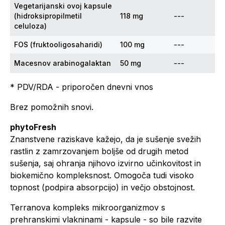
Vegetarijanski ovoj kapsule
(hidroksipropilmetil
118 mg
---
celuloza)
FOS (fruktooligosaharidi)
100 mg
---
Macesnov arabinogalaktan
50 mg
---
* PDV/RDA - priporočen dnevni vnos
Brez pomožnih snovi.
phytoFresh
Znanstvene raziskave kažejo, da je sušenje svežih
rastlin z zamrzovanjem boljše od drugih metod
sušenja, saj ohranja njihovo izvirno učinkovitost in
biokemično kompleksnost. Omogoča tudi visoko
topnost (podpira absorpcijo) in večjo obstojnost.
Terranova kompleks mikroorganizmov s
prehranskimi vlakninami - kapsule - so bile razvite