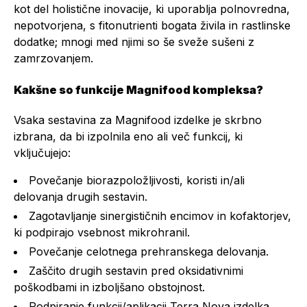
kot del holistične inovacije, ki uporablja polnovredna,
nepotvorjena, s fitonutrienti bogata živila in rastlinske
dodatke; mnogi med njimi so še sveže sušeni z
zamrzovanjem.
Kakšne so funkcije Magnifood kompleksa?
Vsaka sestavina za Magnifood izdelke je skrbno
izbrana, da bi izpolnila eno ali več funkcij, ki
vključujejo:
Povečanje biorazpoložljivosti, koristi in/ali
delovanja drugih sestavin.
Zagotavljanje sinergističnih encimov in kofaktorjev,
ki podpirajo vsebnost mikrohranil.
Povečanje celotnega prehranskega delovanja.
Zaščito drugih sestavin pred oksidativnimi
poškodbami in izboljšano obstojnost.
Podpiranje funkcij/aplikacij Terra Nova izdelka.