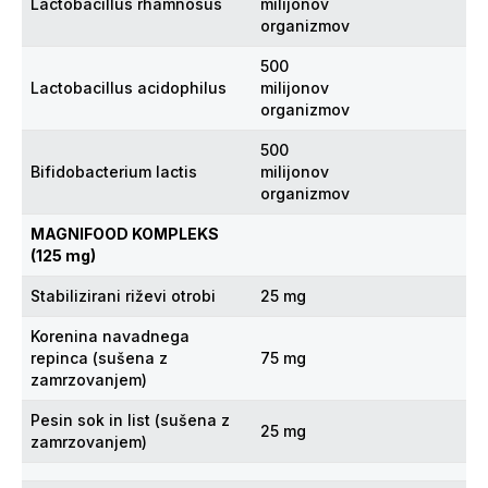
Lactobacillus rhamnosus
milijonov
organizmov
500
Lactobacillus acidophilus
milijonov
organizmov
500
Bifidobacterium lactis
milijonov
organizmov
MAGNIFOOD KOMPLEKS
(125 mg)
Stabilizirani riževi otrobi
25 mg
Korenina navadnega
repinca (sušena z
75 mg
zamrzovanjem)
Pesin sok in list (sušena z
25 mg
zamrzovanjem)