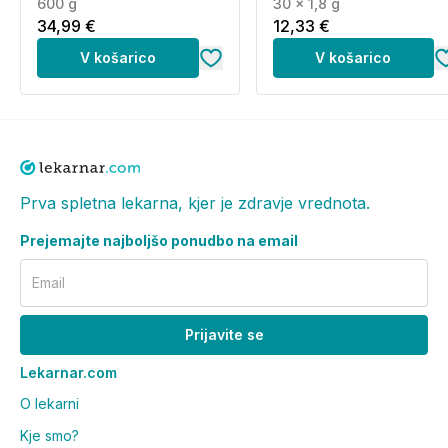
600 g
30 x 1,8 g
34,99 €
12,33 €
V košarico
V košarico
Prva spletna lekarna, kjer je zdravje vrednota.
Prejemajte najboljšo ponudbo na email
Email
Prijavite se
Lekarnar.com
O lekarni
Kje smo?