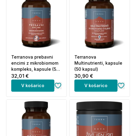
Terranova prebavni
Terranova
encimi z mikrobiomom
Multinutrienti, kapsule
kompleks, kapsule (50
(50 kapsul)
kapsul)
32,01 €
30,90 €
V košarico
V košarico