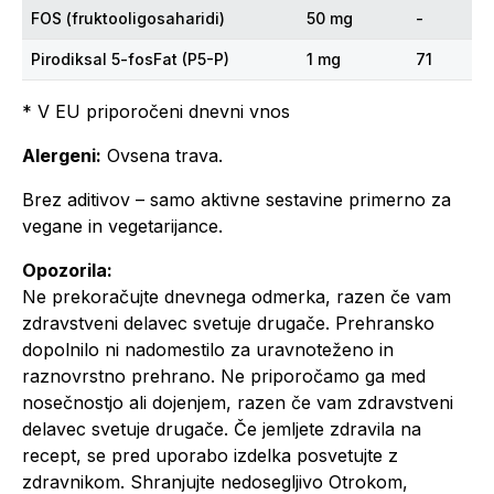
FOS (fruktooligosaharidi)
50 mg
-
Pirodiksal 5-fosFat (P5-P)
1 mg
71
* V EU priporočeni dnevni vnos
Alergeni:
Ovsena trava.
Brez aditivov – samo aktivne sestavine primerno za
vegane in vegetarijance.
Opozorila:
Ne prekoračujte dnevnega odmerka, razen če vam
zdravstveni delavec svetuje drugače. Prehransko
dopolnilo ni nadomestilo za uravnoteženo in
raznovrstno prehrano. Ne priporočamo ga med
nosečnostjo ali dojenjem, razen če vam zdravstveni
delavec svetuje drugače. Če jemljete zdravila na
recept, se pred uporabo izdelka posvetujte z
zdravnikom. Shranjujte nedosegljivo Otrokom,