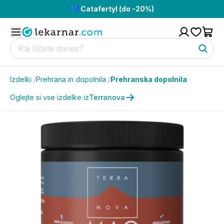
💙 Catafertyl (do -20%)
Izdelki
/
Prehrana in dopolnila
/
Prehranska dopolnila
Oglejte si vse izdelke iz
Terranova