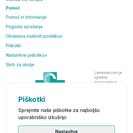
Pomoč
Pomoč in informacije
Pogosta vprašanja
Obdelava osebnih podatkov
Piškotki
Nastavitve piškotkov
Skrb za okolje
Lekarnar.com je
spletna
poslovalnica
Lekarne Nove
Poljane in posluje
v skladu z
Piškotki
zakonodajo
Sprejmite naše piškotke za najboljšo
uporabniško izkušnjo
Nastavitve