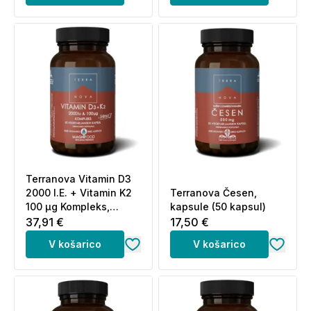
Terranova Vitamin D3
2000 I.E. + Vitamin K2
Terranova Česen,
100 µg Kompleks,
kapsule (50 kapsul)
kapsule (50 kapsul)
37,91 €
17,50 €
V košarico
V košarico