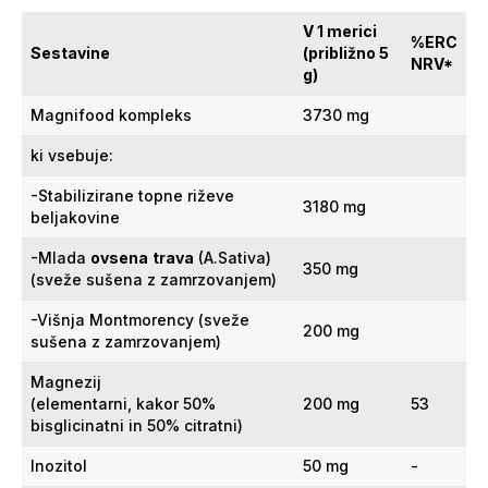
V 1 merici
%ERC
Sestavine
(približno 5
NRV*
g)
Magnifood kompleks
3730 mg
ki vsebuje:
-Stabilizirane topne riževe
3180 mg
beljakovine
-Mlada
ovsena
trava
(A.Sativa)
350 mg
(sveže sušena z zamrzovanjem)
-Višnja Montmorency (sveže
200 mg
sušena z zamrzovanjem)
Magnezij
(elementarni, kakor 50%
200 mg
53
bisglicinatni in 50% citratni)
Inozitol
50 mg
-