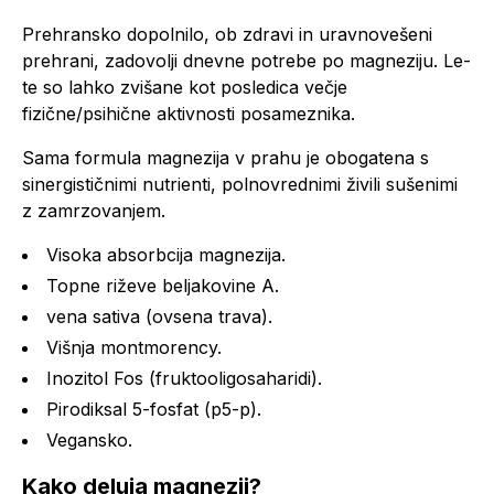
Prehransko dopolnilo, ob zdravi in uravnovešeni
prehrani, zadovolji dnevne potrebe po magneziju. Le-
te so lahko zvišane kot posledica večje
fizične/psihične aktivnosti posameznika.
Sama formula magnezija v prahu je obogatena s
sinergističnimi nutrienti, polnovrednimi živili sušenimi
z zamrzovanjem.
Visoka absorbcija magnezija.
Topne riževe beljakovine A.
vena sativa (ovsena trava).
Višnja montmorency.
Inozitol Fos (fruktooligosaharidi).
Pirodiksal 5-fosfat (p5-p).
Vegansko.
Kako deluja magnezij?