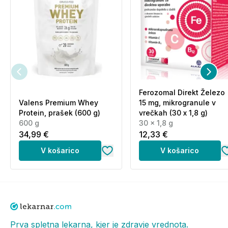
Ferozomal Direkt Železo
Valens Premium Whey
15 mg, mikrogranule v
Protein, prašek (600 g)
vrečkah (30 x 1,8 g)
600 g
30 x 1,8 g
34,99 €
12,33 €
V košarico
V košarico
Prva spletna lekarna, kjer je zdravje vrednota.