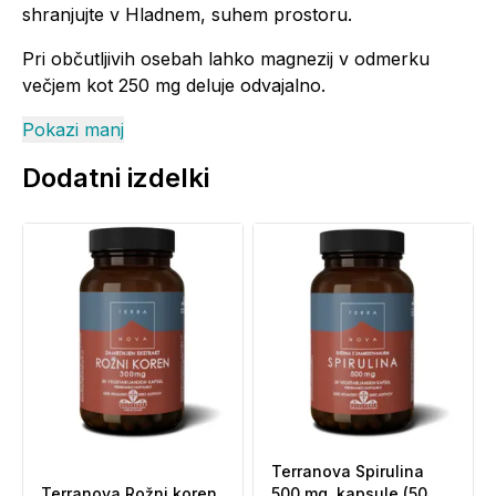
shranjujte v Hladnem, suhem prostoru.
Pri občutljivih osebah lahko magnezij v odmerku
večjem kot 250 mg deluje odvajalno.
Pokazi manj
Dodatni izdelki
Terranova Spirulina
Terranova Rožni koren,
500 mg, kapsule (50