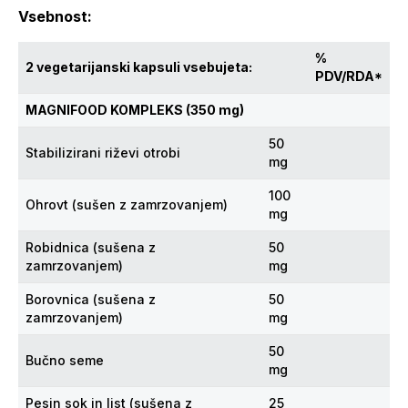
Vsebnost:
%
2 vegetarijanski kapsuli vsebujeta:
PDV/RDA*
MAGNIFOOD KOMPLEKS (350 mg)
50
Stabilizirani riževi otrobi
mg
100
Ohrovt (sušen z zamrzovanjem)
mg
Robidnica (sušena z
50
zamrzovanjem)
mg
Borovnica (sušena z
50
zamrzovanjem)
mg
50
Bučno seme
mg
Pesin sok in list (sušena z
25