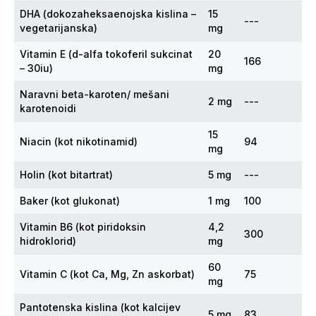
DHA (dokozaheksaenojska kislina –
15
---
vegetarijanska)
mg
Vitamin E (d-alfa tokoferil sukcinat
20
166
– 30iu)
mg
Naravni beta-karoten/ mešani
2 mg
---
karotenoidi
15
Niacin (kot nikotinamid)
94
mg
Holin (kot bitartrat)
5 mg
---
Baker (kot glukonat)
1 mg
100
Vitamin B6 (kot piridoksin
4,2
300
hidroklorid)
mg
60
Vitamin C (kot Ca, Mg, Zn askorbat)
75
mg
Pantotenska kislina (kot kalcijev
5 mg
83