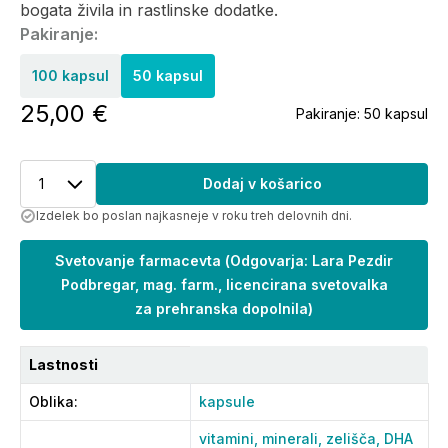
bogata živila in rastlinske dodatke.
Pakiranje:
100 kapsul
50 kapsul
25,00 €
Pakiranje:
50 kapsul
1
Dodaj v košarico
Izdelek bo poslan najkasneje v roku treh delovnih dni.
Svetovanje farmacevta
(
Odgovarja: Lara Pezdir
Podbregar, mag. farm., licencirana svetovalka
za prehranska dopolnila
)
Lastnosti
Oblika
:
kapsule
vitamini,
minerali,
zelišča,
DHA