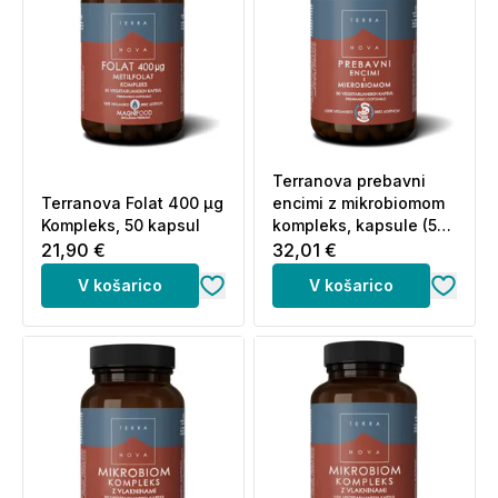
Terranova prebavni
Terranova Folat 400 µg
encimi z mikrobiomom
Kompleks, 50 kapsul
kompleks, kapsule (50
kapsul)
21,90 €
32,01 €
V košarico
V košarico