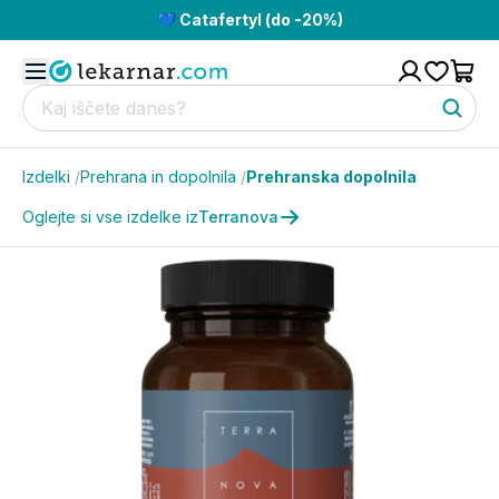
💙 Catafertyl (do -20%)
Izdelki
/
Prehrana in dopolnila
/
Prehranska dopolnila
Oglejte si vse izdelke iz
Terranova