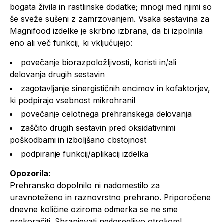
bogata živila in rastlinske dodatke; mnogi med njimi so
še sveže sušeni z zamrzovanjem. Vsaka sestavina za
Magnifood izdelke je skrbno izbrana, da bi izpolnila
eno ali več funkcij, ki vključujejo:
povečanje biorazpoložljivosti, koristi in/ali
delovanja drugih sestavin
zagotavljanje sinergističnih encimov in kofaktorjev,
ki podpirajo vsebnost mikrohranil
povečanje celotnega prehranskega delovanja
zaščito drugih sestavin pred oksidativnimi
poškodbami in izboljšano obstojnost
podpiranje funkcij/aplikacij izdelka
Opozorila:
Prehransko dopolnilo ni nadomestilo za
uravnoteženo in raznovrstno prehrano. Priporočene
dnevne količine oziroma odmerka se ne sme
prekoračiti. Shranjevati nedosegljivo otrokom!