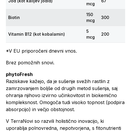
Jod (kot kalijev jodid)
67
mcg
150
Biotin
300
mcg
5
Vitamin B12 (kot kobalamin)
200
mcg
*V EU priporočeni dnevni vnos.
Brez pomožnih snovi.
phytoFresh
Raziskave kažejo, da je sušenje svežih rastlin z
zamrzovanjem boljše od drugih metod sušenja, saj
ohranja njihovo izvirno učinkovitost in biokemično
kompleksnost. Omogoča tudi visoko topnost (podpira
absorpcijo) in večjo obstojnost.
V TerraNovi so razvili holistično inovacijo, ki
uporablja polnovredna, nepotvorjena, s fitonutrienti