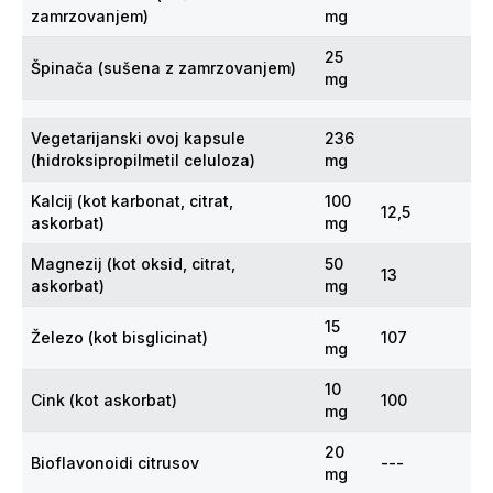
zamrzovanjem)
mg
25
Špinača (sušena z zamrzovanjem)
mg
Vegetarijanski ovoj kapsule
236
(hidroksipropilmetil celuloza)
mg
Kalcij (kot karbonat, citrat,
100
12,5
askorbat)
mg
Magnezij (kot oksid, citrat,
50
13
askorbat)
mg
15
Železo (kot bisglicinat)
107
mg
10
Cink (kot askorbat)
100
mg
20
Bioflavonoidi citrusov
---
mg