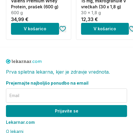
Valens Premium Whey
15 mg, mikrogranule v
Protein, prašek (600 g)
vrečkah (30 x 1,8 g)
600 g
30 x 1,8 g
34,99 €
12,33 €
V košarico
V košarico
Prva spletna lekarna, kjer je zdravje vrednota.
Prejemajte najboljšo ponudbo na email
Email
Prijavite se
Lekarnar.com
O lekarni