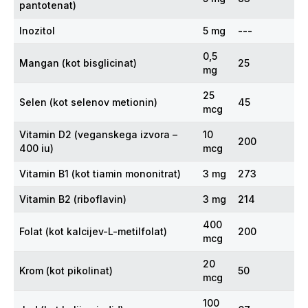
pantotenat)
Inozitol
5 mg
---
0,5
Mangan (kot bisglicinat)
25
mg
25
Selen (kot selenov metionin)
45
mcg
Vitamin D2 (veganskega izvora –
10
200
400 iu)
mcg
Vitamin B1 (kot tiamin mononitrat)
3 mg
273
Vitamin B2 (riboflavin)
3 mg
214
400
Folat (kot kalcijev-L-metilfolat)
200
mcg
20
Krom (kot pikolinat)
50
mcg
100