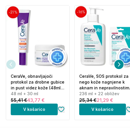
CeraVe, obnavljajoči
CeraVe, SOS protokol za
protokol za drobne gubice
nego kože nagnjene k
in pust videz kože (48ml
aknam in nepravilnostim
+ 30 ml)
48 ml + 30 ml
(236 ml + 22 obližev)
236 ml + 22 obližev
55,41 €
43,77 €
25,34 €
21,29 €
V košarico
V košarico