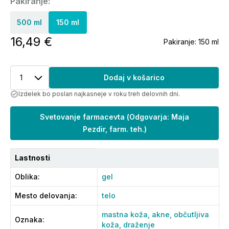
Pakiranje:
500 ml
150 ml
16,49 €
Pakiranje:
150 ml
1
Dodaj v košarico
Izdelek bo poslan najkasneje v roku treh delovnih dni.
Svetovanje farmacevta
(
Odgovarja: Maja
Pezdir, farm. teh.
)
Lastnosti
Oblika
:
gel
Mesto delovanja
:
telo
mastna koža,
akne,
občutljiva
Oznaka
:
koža,
draženje