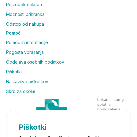
Postopek nakupa
Možnosti prihranka
Odstop od nakupa
Pomoč
Pomoč in informacije
Pogosta vprašanja
Obdelava osebnih podatkov
Piškotki
Nastavitve piškotkov
Skrb za okolje
Lekarnar.com je
spletna
poslovalnica
Lekarne Nove
Poljane in posluje
v skladu z
Piškotki
zakonodajo