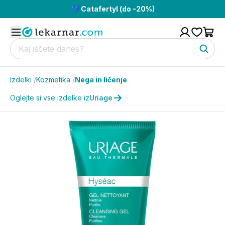
💙 Catafertyl (do -20%)
Izdelki
/
Kozmetika
/
Nega in ličenje
Oglejte si vse izdelke iz
Uriage