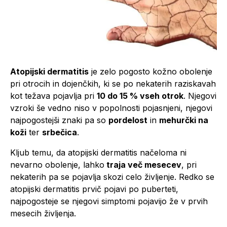
Atopijski dermatitis
je zelo pogosto kožno obolenje
pri otrocih in dojenčkih, ki se po nekaterih raziskavah
kot težava pojavlja pri
10 do 15 % vseh otrok
. Njegovi
vzroki še vedno niso v popolnosti pojasnjeni, njegovi
najpogostejši znaki pa so
pordelost
in
mehurčki na
koži
ter
srbečica
.
Kljub temu, da atopijski dermatitis načeloma ni
nevarno obolenje, lahko
traja več mesecev
, pri
nekaterih pa se pojavlja skozi celo življenje. Redko se
atopijski dermatitis prvič pojavi po puberteti,
najpogosteje se njegovi simptomi pojavijo že v prvih
mesecih življenja.