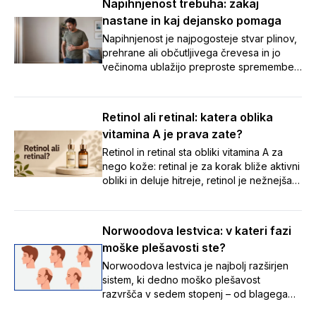
Napihnjenost trebuha: zakaj
spremljevalci. V članku smo zbrali sedem
nastane in kaj dejansko pomaga
preprostih nasvetov, s katerimi boste tudi
na poti poskrbeli za urejeno prebavo in
Napihnjenost je najpogosteje stvar plinov,
brezskrben oddih. 🌞
prehrane ali občutljivega črevesa in jo
večinoma ublažijo preproste spremembe
navad. Ob vztrajnih ali opozorilnih znakih
pa je varneje čim prej k zdravniku kot
samozdravljenje.
Retinol ali retinal: katera oblika
vitamina A je prava zate?
Retinol in retinal sta obliki vitamina A za
nego kože: retinal je za korak bliže aktivni
obliki in deluje hitreje, retinol je nežnejša
izhodiščna izbira. Preberite, katera je
prava za vašo kožo.
Norwoodova lestvica: v kateri fazi
moške plešavosti ste?
Norwoodova lestvica je najbolj razširjen
sistem, ki dedno moško plešavost
razvršča v sedem stopenj – od blagega
umikanja lasne linije do napredovalega