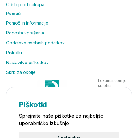
Odstop od nakupa
Pomoč
Pomoč in informacije
Pogosta vprašanja
Obdelava osebnih podatkov
Piškotki
Nastavitve piškotkov
Skrb za okolje
Lekarnar.com je
spletna
poslovalnica
Lekarne Nove
Poljane in posluje
Piškotki
v skladu z
zakonodajo
Sprejmite naše piškotke za najboljšo
uporabniško izkušnjo
Nastavitve