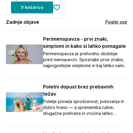
V košarico
Zadnje objave
Poglej vse
Perimenopavza - prvi znaki,
simptomi in kako si lahko pomagate
Perimenopavza je prehodno obdobje
pred menopavzo. Spoznajte prve znake,
najpogostejše simptome in kaj lahko sami
naredite za boljše počutje.
Poletni dopust brez prebavnih
težav
Poletje prinaša sproščenost, potovanja in
dobro hrano — a sprememba rutine,
drugačna prehrana in vročina lahko
zamešajo tudi našo prebavo.
Napihnjenost, zaprtje in potovalna driska
so med dopustom pogosti nezaželeni