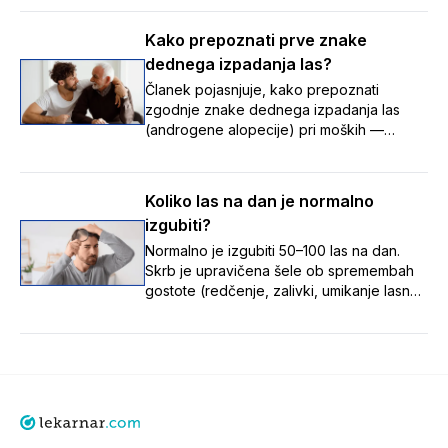
redčenja las – ter tako pomaga
prepoznati, v kateri fazi izpadanja las se
Kako prepoznati prve znake
nekdo nahaja, in spremljati spremembe
dednega izpadanja las?
skozi čas.
Članek pojasnjuje, kako prepoznati
zgodnje znake dednega izpadanja las
(androgene alopecije) pri moških —
umikanje lasne linije z nastankom zalivkov,
redčenje na temenu ter tanjšanje in izgubo
volumna las — in poudarja, da je te
Koliko las na dan je normalno
postopne spremembe pomembno opaziti
izgubiti?
zgodaj, saj je zdravljenje uspešnejše,
dokler so lasni mešički še aktivni.
Normalno je izgubiti 50–100 las na dan.
Skrb je upravičena šele ob spremembah
gostote (redčenje, zalivki, umikanje lasne
linije). Vzroki: stres, hormoni, pomanjkanje
hranil, zdravila, dednost. Ob opaznih
spremembah se posvetuj z zdravnikom ali
farmacevtom.