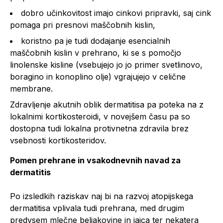
dobro učinkovitost imajo cinkovi pripravki, saj cink
pomaga pri presnovi maščobnih kislin,
koristno pa je tudi dodajanje esencialnih
maščobnih kislin v prehrano, ki se s pomočjo
linolenske kisline (vsebujejo jo jo primer svetlinovo,
boragino in konoplino olje) vgrajujejo v celične
membrane.
Zdravljenje akutnih oblik dermatitisa pa poteka na z
lokalnimi kortikosteroidi, v novejšem času pa so
dostopna tudi lokalna protivnetna zdravila brez
vsebnosti kortikosteridov.
Pomen prehrane in vsakodnevnih navad za
dermatitis
Po izsledkih raziskav naj bi na razvoj atopijskega
dermatitisa vplivala tudi prehrana, med drugim
predvsem mlečne beljakovine in jajca ter nekatera