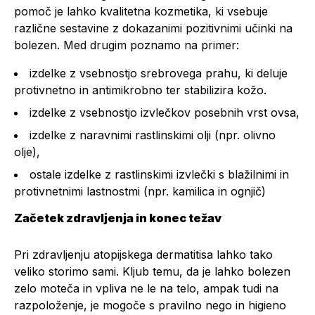
pomoč je lahko kvalitetna kozmetika, ki vsebuje
različne sestavine z dokazanimi pozitivnimi učinki na
bolezen. Med drugim poznamo na primer:
izdelke z vsebnostjo srebrovega prahu, ki deluje
protivnetno in antimikrobno ter stabilizira kožo.
izdelke z vsebnostjo izvlečkov posebnih vrst ovsa,
izdelke z naravnimi rastlinskimi olji (npr. olivno
olje),
ostale izdelke z rastlinskimi izvlečki s blažilnimi in
protivnetnimi lastnostmi (npr. kamilica in ognjič)
Začetek zdravljenja in konec težav
Pri zdravljenju atopijskega dermatitisa lahko tako
veliko storimo sami. Kljub temu, da je lahko bolezen
zelo moteča in vpliva ne le na telo, ampak tudi na
razpoloženje, je mogoče s pravilno nego in higieno