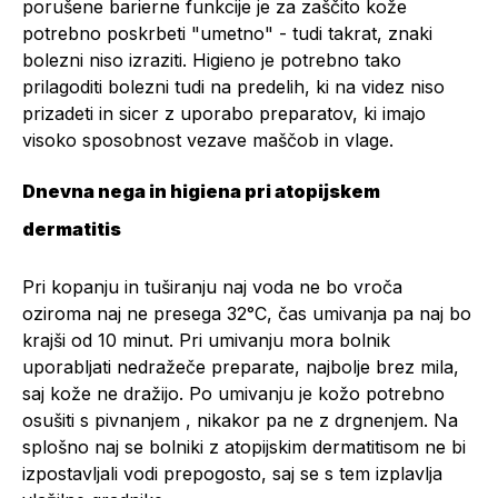
porušene barierne funkcije je za zaščito kože
potrebno poskrbeti "umetno" - tudi takrat, znaki
bolezni niso izraziti. Higieno je potrebno tako
prilagoditi bolezni tudi na predelih, ki na videz niso
prizadeti in sicer z uporabo preparatov, ki imajo
visoko sposobnost vezave maščob in vlage.
Dnevna nega in higiena pri atopijskem
dermatitis
Pri kopanju in tuširanju naj voda ne bo vroča
oziroma naj ne presega 32°C, čas umivanja pa naj bo
krajši od 10 minut. Pri umivanju mora bolnik
uporabljati nedražeče preparate, najbolje brez mila,
saj kože ne dražijo. Po umivanju je kožo potrebno
osušiti s pivnanjem , nikakor pa ne z drgnenjem. Na
splošno naj se bolniki z atopijskim dermatitisom ne bi
izpostavljali vodi prepogosto, saj se s tem izplavlja