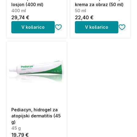
losjon (400 ml)
krema za obraz (50 ml)
400 ml
50 ml
29,74 €
22,40 €
V košarico
V košarico
Pediacyn, hidrogel za
atopijski dermatitis (45
g)
45 g
19,79 €