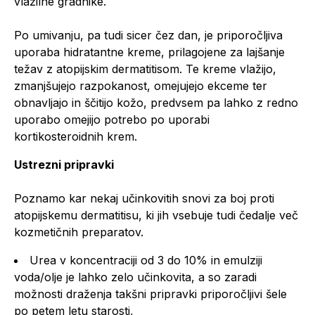
vlažilne gradnike.
Po umivanju, pa tudi sicer čez dan, je priporočljiva
uporaba hidratantne kreme, prilagojene za lajšanje
težav z atopijskim dermatitisom. Te kreme vlažijo,
zmanjšujejo razpokanost, omejujejo ekceme ter
obnavljajo in ščitijo kožo, predvsem pa lahko z redno
uporabo omejijo potrebo po uporabi
kortikosteroidnih krem.
Ustrezni pripravki
Poznamo kar nekaj učinkovitih snovi za boj proti
atopijskemu dermatitisu, ki jih vsebuje tudi čedalje več
kozmetičnih preparatov.
Urea v koncentraciji od 3 do 10% in emulziji
voda/olje je lahko zelo učinkovita, a so zaradi
možnosti draženja takšni pripravki priporočljivi šele
po petem letu starosti,