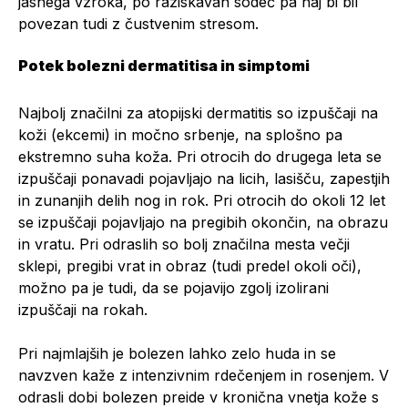
jasnega vzroka, po raziskavah sodeč pa naj bi bil
povezan tudi z čustvenim stresom.
Potek bolezni dermatitisa in simptomi
Najbolj značilni za atopijski dermatitis so izpuščaji na
koži (ekcemi) in močno srbenje, na splošno pa
ekstremno suha koža. Pri otrocih do drugega leta se
izpuščaji ponavadi pojavljajo na licih, lasišču, zapestjih
in zunanjih delih nog in rok. Pri otrocih do okoli 12 let
se izpuščaji pojavljajo na pregibih okončin, na obrazu
in vratu. Pri odraslih so bolj značilna mesta večji
sklepi, pregibi vrat in obraz (tudi predel okoli oči),
možno pa je tudi, da se pojavijo zgolj izolirani
izpuščaji na rokah.
Pri najmlajših je bolezen lahko zelo huda in se
navzven kaže z intenzivnim rdečenjem in rosenjem. V
odrasli dobi bolezen preide v kronična vnetja kože s