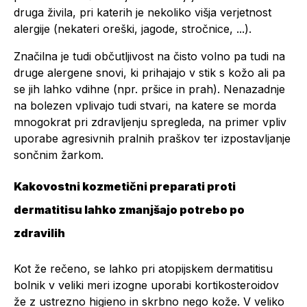
druga živila, pri katerih je nekoliko višja verjetnost
alergije (nekateri oreški, jagode, stročnice, ...).
Značilna je tudi občutljivost na čisto volno pa tudi na
druge alergene snovi, ki prihajajo v stik s kožo ali pa
se jih lahko vdihne (npr. pršice in prah). Nenazadnje
na bolezen vplivajo tudi stvari, na katere se morda
mnogokrat pri zdravljenju spregleda, na primer vpliv
uporabe agresivnih pralnih praškov ter izpostavljanje
sončnim žarkom.
Kakovostni kozmetični preparati proti
dermatitisu lahko zmanjšajo potrebo po
zdravilih
Kot že rečeno, se lahko pri atopijskem dermatitisu
bolnik v veliki meri izogne uporabi kortikosteroidov
že z ustrezno higieno in skrbno nego kože. V veliko