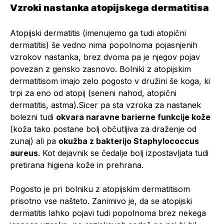
Vzroki nastanka atopijskega dermatitisa
Atopijski dermatitis (imenujemo ga tudi atopični
dermatitis) še vedno nima popolnoma pojasnjenih
vzrokov nastanka, brez dvoma pa je njegov pojav
povezan z gensko zasnovo. Bolniki z atopijskim
dermatitisom imajo zelo pogosto v družini še koga, ki
trpi za eno od atopij
(seneni nahod, atopični
dermatitis, astma)
.Sicer pa sta vzroka za nastanek
bolezni tudi
okvara naravne barierne funkcije kože
(koža tako postane bolj občutljiva za draženje od
zunaj) ali pa
okužba z bakterijo Staphylococcus
aureus
. Kot dejavnik se čedalje bolj izpostavljata tudi
pretirana higiena kože in prehrana.
Pogosto je pri bolniku z atopijskim dermatitisom
prisotno vse našteto. Zanimivo je, da se atopijski
dermatitis lahko pojavi tudi popolnoma brez nekega