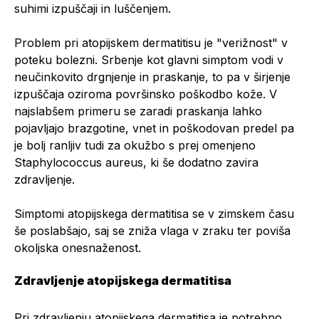
suhimi izpuščaji in luščenjem.
Problem pri atopijskem dermatitisu je "verižnost" v
poteku bolezni. Srbenje kot glavni simptom vodi v
neučinkovito drgnjenje in praskanje, to pa v širjenje
izpuščaja oziroma površinsko poškodbo kože. V
najslabšem primeru se zaradi praskanja lahko
pojavljajo brazgotine, vnet in poškodovan predel pa
je bolj ranljiv tudi za okužbo s prej omenjeno
Staphylococcus aureus, ki še dodatno zavira
zdravljenje.
Simptomi atopijskega dermatitisa se v zimskem času
še poslabšajo, saj se zniža vlaga v zraku ter poviša
okoljska onesnaženost.
Zdravljenje atopijskega dermatitisa
Pri zdravljenju atopijskega dermatitisa je potrebno