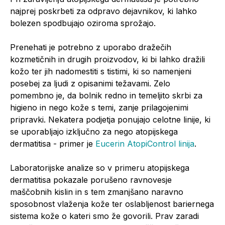
najprej poskrbeti za odpravo dejavnikov, ki lahko
bolezen spodbujajo oziroma sprožajo.
Prenehati je potrebno z uporabo dražečih
kozmetičnih in drugih proizvodov, ki bi lahko dražili
kožo ter jih nadomestiti s tistimi, ki so namenjeni
posebej za ljudi z opisanimi težavami. Zelo
pomembno je, da bolnik redno in temeljito skrbi za
higieno in nego kože s temi, zanje prilagojenimi
pripravki. Nekatera podjetja ponujajo celotne linije, ki
se uporabljajo izključno za nego atopijskega
dermatitisa - primer je
Eucerin AtopiControl linija
.
Laboratorijske analize so v primeru atopijskega
dermatitisa pokazale porušeno ravnovesje
maščobnih kislin in s tem zmanjšano naravno
sposobnost vlaženja kože ter oslabljenost bariernega
sistema kože o kateri smo že govorili. Prav zaradi