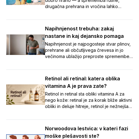
dobro hrano — a sprememba rutine,
drugačna prehrana in vročina lahko
zamešajo tudi našo prebavo.
Napihnjenost, zaprtje in potovalna driska
so med dopustom pogosti nezaželeni
Napihnjenost trebuha: zakaj
spremljevalci. V članku smo zbrali sedem
nastane in kaj dejansko pomaga
preprostih nasvetov, s katerimi boste tudi
na poti poskrbeli za urejeno prebavo in
Napihnjenost je najpogosteje stvar plinov,
brezskrben oddih. 🌞
prehrane ali občutljivega črevesa in jo
večinoma ublažijo preproste spremembe
navad. Ob vztrajnih ali opozorilnih znakih
pa je varneje čim prej k zdravniku kot
samozdravljenje.
Retinol ali retinal: katera oblika
vitamina A je prava zate?
Retinol in retinal sta obliki vitamina A za
nego kože: retinal je za korak bliže aktivni
obliki in deluje hitreje, retinol je nežnejša
izhodiščna izbira. Preberite, katera je
prava za vašo kožo.
Norwoodova lestvica: v kateri fazi
moške plešavosti ste?