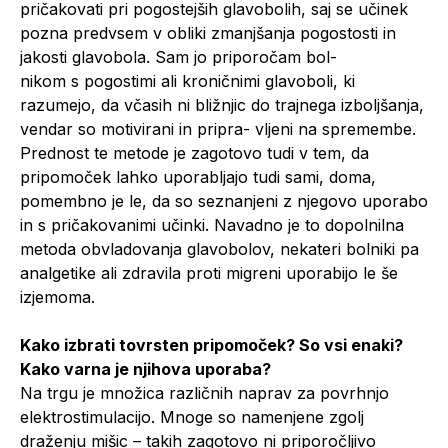
pričakovati pri pogostejših glavobolih, saj se učinek
pozna predvsem v obliki zmanjšanja pogostosti in
jakosti glavobola. Sam jo priporočam bol-
nikom s pogostimi ali kroničnimi glavoboli, ki
razumejo, da včasih ni bližnjic do trajnega izboljšanja,
vendar so motivirani in pripra- vljeni na spremembe.
Prednost te metode je zagotovo tudi v tem, da
pripomoček lahko uporabljajo tudi sami, doma,
pomembno je le, da so seznanjeni z njegovo uporabo
in s pričakovanimi učinki. Navadno je to dopolnilna
metoda obvladovanja glavobolov, nekateri bolniki pa
analgetike ali zdravila proti migreni uporabijo le še
izjemoma.
Kako izbrati tovrsten pripomoček? So vsi enaki?
Kako varna je njihova uporaba?
Na trgu je množica različnih naprav za povrhnjo
elektrostimulacijo. Mnoge so namenjene zgolj
draženju mišic – takih zagotovo ni priporočljivo