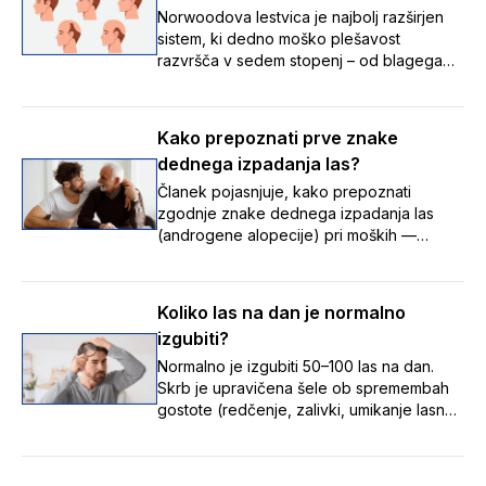
Norwoodova lestvica je najbolj razširjen
sistem, ki dedno moško plešavost
razvršča v sedem stopenj – od blagega
umikanja lasne linije do napredovalega
redčenja las – ter tako pomaga
prepoznati, v kateri fazi izpadanja las se
Kako prepoznati prve znake
nekdo nahaja, in spremljati spremembe
dednega izpadanja las?
skozi čas.
Članek pojasnjuje, kako prepoznati
zgodnje znake dednega izpadanja las
(androgene alopecije) pri moških —
umikanje lasne linije z nastankom zalivkov,
redčenje na temenu ter tanjšanje in izgubo
volumna las — in poudarja, da je te
Koliko las na dan je normalno
postopne spremembe pomembno opaziti
izgubiti?
zgodaj, saj je zdravljenje uspešnejše,
dokler so lasni mešički še aktivni.
Normalno je izgubiti 50–100 las na dan.
Skrb je upravičena šele ob spremembah
gostote (redčenje, zalivki, umikanje lasne
linije). Vzroki: stres, hormoni, pomanjkanje
hranil, zdravila, dednost. Ob opaznih
spremembah se posvetuj z zdravnikom ali