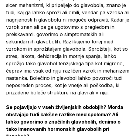
sicer mehanizmi, ki pripeljejo do glavobola, znano je
tudi, kaj ga lahko sproži ali omili, vendar pa vzroka ali
nagnjenosti h glavobolu ni mogoče odpraviti. Kadar je
vzrok znan ali pa ga ugotovimo s pregledom in
preiskavami, govorimo o simptomatskih ali
sekundarnih glavobolih. Razlikujemo torej med
vzrokom in sprožiteljem glavobola. Sprožitelji, kot so
stres, lakota, dehidracija in motnje spanja, lahko
sprožijo tako glavobol tenzijskega tipa kot migreno,
čeprav ima vsak od njiju različen vzrok in mehanizem
nastanka. Bolečino in glavobol lahko povzroči tudi
neposreden proces, kot je vnetje ali poškodba, ki
prizadene boleče strukture na glavi ali v njej.
Se pojavljajo v vseh življenjskih obdobjih? Morda
obstajajo tudi kakšne razlike med spoloma? Ali
lahko govorimo o značilnih glavobolih, denimo o
tako imenovanih hormonskih glavobolih pri