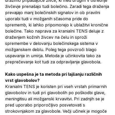
dražimo pripadajoče živce, ki med drugim v osrednje
živčevje prenašajo tudi bolečino. Zaradi tega draženja
prevajajo manj bolečinskih signalov in ob pravilni
uporabi tudi v možganih sčasoma pride do
sprememb, ki lahko pripomorejo k ublažitvi kronične
bolečine. Tako naprava za kranialni TENS deluje z
draženjem kožnih živcev na čelu in sproži
spremembe v delovanju bolečinskega sistema v
možganskem deblu. Poleg tega povzroči blago
uspavanje in umirja. Metoda je učinkovita tako za
preprečevanje kot tudi za odpravljanje glavobola.
Kako uspešna je ta metoda pri lajšanju različnih
vrst glavobolov?
Kranialni TENS je koristen pri vseh vrstah primarnih
glavobolov in tudi pri glavobolih po poškodbi glave,
meningitisu ali možganski krvavitvi. Pri zadnjih se je
pred uporabo priporočljivo posvetovati s
strokovnjakom za glavobole. Večji učinek je mogoče