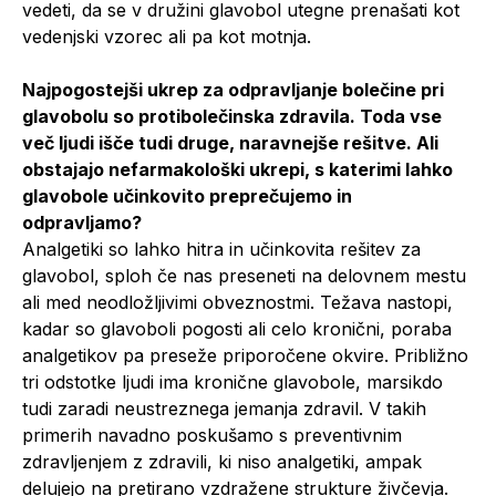
vedeti, da se v družini glavobol utegne prenašati kot
vedenjski vzorec ali pa kot motnja.
Najpogostejši ukrep za odpravljanje bolečine pri
glavobolu so protibolečinska zdravila. Toda vse
več ljudi išče tudi druge, naravnejše rešitve. Ali
obstajajo nefarmakološki ukrepi, s katerimi lahko
glavobole učinkovito preprečujemo in
odpravljamo?
Analgetiki so lahko hitra in učinkovita rešitev za
glavobol, sploh če nas preseneti na delovnem mestu
ali med neodložljivimi obveznostmi. Težava nastopi,
kadar so glavoboli pogosti ali celo kronični, poraba
analgetikov pa preseže priporočene okvire. Približno
tri odstotke ljudi ima kronične glavobole, marsikdo
tudi zaradi neustreznega jemanja zdravil. V takih
primerih navadno poskušamo s preventivnim
zdravljenjem z zdravili, ki niso analgetiki, ampak
delujejo na pretirano vzdražene strukture živčevja.