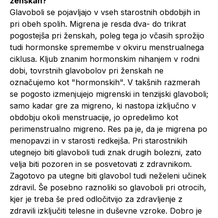
ženskah?
Glavoboli se pojavljajo v vseh starostnih obdobjih in
pri obeh spolih. Migrena je resda dva- do trikrat
pogostejša pri ženskah, poleg tega jo včasih sprožijo
tudi hormonske spremembe v okviru menstrualnega
ciklusa. Kljub znanim hormonskim nihanjem v rodni
dobi, tovrstnih glavobolov pri ženskah ne
označujemo kot "hormonskih". V takšnih razmerah
se pogosto izmenjujejo migrenski in tenzijski glavoboli;
samo kadar gre za migreno, ki nastopa izključno v
obdobju okoli menstruacije, jo opredelimo kot
perimenstrualno migreno. Res pa je, da je migrena po
menopavzi in v starosti redkejša. Pri starostnikih
utegnejo biti glavoboli tudi znak drugih bolezni, zato
velja biti pozoren in se posvetovati z zdravnikom.
Zagotovo pa utegne biti glavobol tudi neželeni učinek
zdravil. Še posebno raznoliki so glavoboli pri otrocih,
kjer je treba še pred odločitvijo za zdravljenje z
zdravili izključiti telesne in duševne vzroke. Dobro je