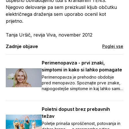
uspešno obvladujemo tudi s kranialnim TENS.
Njegovo delovanje pa sem preizkusil kljub občutku
električnega draženja sem uporabo ocenil kot
prijetno.
Tanja Uršič, revija Viva, november 2012
Zadnje objave
Poglej vse
Perimenopavza - prvi znaki,
simptomi in kako si lahko pomagate
Perimenopavza je prehodno obdobje
pred menopavzo. Spoznajte prve znake,
najpogostejše simptome in kaj lahko sami
naredite za boljše počutje.
Poletni dopust brez prebavnih
težav
Poletje prinaša sproščenost, potovanja in