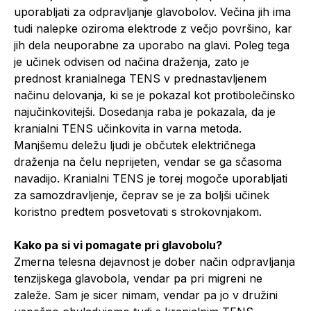
uporabljati za odpravljanje glavobolov. Večina jih ima
tudi nalepke oziroma elektrode z večjo površino, kar
jih dela neuporabne za uporabo na glavi. Poleg tega
je učinek odvisen od načina draženja, zato je
prednost kranialnega TENS v prednastavljenem
načinu delovanja, ki se je pokazal kot protibolečinsko
najučinkovitejši. Dosedanja raba je pokazala, da je
kranialni TENS učinkovita in varna metoda.
Manjšemu deležu ljudi je občutek električnega
draženja na čelu neprijeten, vendar se ga sčasoma
navadijo. Kranialni TENS je torej mogoče uporabljati
za samozdravljenje, čeprav se je za boljši učinek
koristno predtem posvetovati s strokovnjakom.
Kako pa si vi pomagate pri glavobolu?
Zmerna telesna dejavnost je dober način odpravljanja
tenzijskega glavobola, vendar pa pri migreni ne
zaleže. Sam je sicer nimam, vendar pa jo v družini