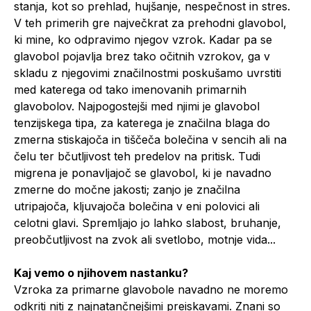
stanja, kot so prehlad, hujšanje, nespečnost in stres.
V teh primerih gre največkrat za prehodni glavobol,
ki mine, ko odpravimo njegov vzrok. Kadar pa se
glavobol pojavlja brez tako očitnih vzrokov, ga v
skladu z njegovimi značilnostmi poskušamo uvrstiti
med katerega od tako imenovanih primarnih
glavobolov. Najpogostejši med njimi je glavobol
tenzijskega tipa, za katerega je značilna blaga do
zmerna stiskajoča in tiščeča bolečina v sencih ali na
čelu ter bčutljivost teh predelov na pritisk. Tudi
migrena je ponavljajoč se glavobol, ki je navadno
zmerne do močne jakosti; zanjo je značilna
utripajoča, kljuvajoča bolečina v eni polovici ali
celotni glavi. Spremljajo jo lahko slabost, bruhanje,
preobčutljivost na zvok ali svetlobo, motnje vida...
Kaj vemo o njihovem nastanku?
Vzroka za primarne glavobole navadno ne moremo
odkriti niti z najnatančnejšimi preiskavami. Znani so