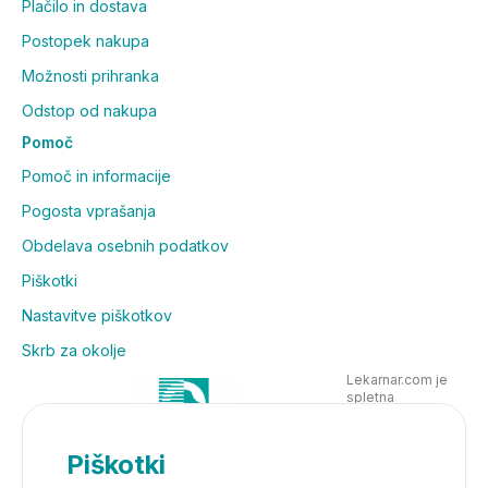
Plačilo in dostava
Postopek nakupa
Možnosti prihranka
Odstop od nakupa
Pomoč
Pomoč in informacije
Pogosta vprašanja
Obdelava osebnih podatkov
Piškotki
Nastavitve piškotkov
Skrb za okolje
Lekarnar.com je
spletna
poslovalnica
Lekarne Nove
Poljane in posluje
Piškotki
v skladu z
zakonodajo