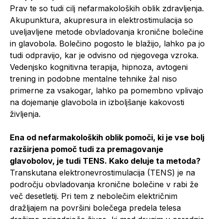
Prav te so tudi cilj nefarmakoloških oblik zdravljenja.
Akupunktura, akupresura in elektrostimulacija so
uveljavljene metode obvladovanja kronične bolečine
in glavobola. Bolečino pogosto le blažijo, lahko pa jo
tudi odpravijo, kar je odvisno od njegovega vzroka.
Vedenjsko kognitivna terapija, hipnoza, avtogeni
trening in podobne mentalne tehnike žal niso
primerne za vsakogar, lahko pa pomembno vplivajo
na dojemanje glavobola in izboljšanje kakovosti
življenja.
Ena od nefarmakoloških oblik pomoči, ki je vse bolj
razširjena pomoč tudi za premagovanje
glavobolov, je tudi TENS. Kako deluje ta metoda?
Transkutana elektronevrostimulacija (TENS) je na
področju obvladovanja kronične bolečine v rabi že
več desetletij. Pri tem z nebolečim električnim
dražljajem na površini bolečega predela telesa