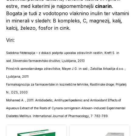
estre, med katerimi je najpomembnejši
cinarin
.
Bogata je tudi z vodotopno vlaknino inulin ter vitamini
in minerali v sledeh: B kompleks, C, magnezij, kalij,
kalcij, železo, fosfor in cink.
Viri:
Sodobna fitoterapija – z dokazi podprta uporaba zdravilnih rastlin; Kreft S. in
sod.;Slovensko farmacevtsko društvo; Ljubljana, 2013
Priročnik samostanskega zdravilstva; Mayer J.G. in sod.; Založba Arkadija d.o.o..;
Ljubljana, 2011
Farmakognozija za farmacevtske in kozmetične tehnike, Rastlinske droge; Prijatelj
N.; DZS, 2003
Mohamed A. , 2011. Antidiabetic, Antihyperlipedemic and Antioxidant Effects of
Aqueous Extract of the Roots of Cynara cornigerain Alloxan-induced Experimental
Diabetes Mellitus. International Journal of Pharmacology, 7: 782-789.