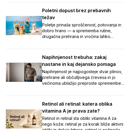
Poletni dopust brez prebavnih
težav
Poletje prinaša sproščenost, potovanja in
dobro hrano — a sprememba rutine,
drugačna prehrana in vročina lahko
zamešajo tudi našo prebavo.
Napihnjenost, zaprtje in potovalna driska
so med dopustom pogosti nezaželeni
Napihnjenost trebuha: zakaj
spremljevalci. V članku smo zbrali sedem
nastane in kaj dejansko pomaga
preprostih nasvetov, s katerimi boste tudi
na poti poskrbeli za urejeno prebavo in
Napihnjenost je najpogosteje stvar plinov,
brezskrben oddih. 🌞
prehrane ali občutljivega črevesa in jo
večinoma ublažijo preproste spremembe
navad. Ob vztrajnih ali opozorilnih znakih
pa je varneje čim prej k zdravniku kot
samozdravljenje.
Retinol ali retinal: katera oblika
vitamina A je prava zate?
Retinol in retinal sta obliki vitamina A za
nego kože: retinal je za korak bliže aktivni
obliki in deluje hitreje, retinol je nežnejša