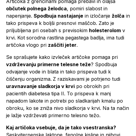
Artičoka z grenčinami pomaga prebavi in olajša
občutek polnega želodca
, pomiri slabost in
napenjanje.
Spodbuja nastajanje
in izločanje
žolča
in
tako prispeva k boljši presnovi maščob. Zato je
priljubljena pri osebah s previsokim
holesterolom
v
krvi. Kot sorodna rastlina pegastega badlja, ima tudi
artičoka vlogo pri
zaščiti jeter
.
Se sprašujete kako izvleček artičoke pomaga pri
vzdrževanju primerne telesne teže
? Spodbuja
odvajanje vode in blata in tako prispeva tudi k
čiščenju organizma.
Z raziskavami je potrjeno tudi
uravnavanje sladkorja v krvi
po obrokih pri
pacientih diabetesa tipa II. To prispeva k manj
napadom lakote in potrebi po sladkarijah kmalu po
obroku, ko se zniža nivo sladkorja v krvi. Na ta način
je lažje vzdrževati primerno telesno težo.
Kaj artičoka vsebuje, da je tako vsestranska?
Seskviterpenske laktone, fenolne kisline in njihovi