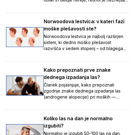
izhodiščna izbira. Preberite, katera je
prava za vašo kožo.
Norwoodova lestvica: v kateri fazi
moške plešavosti ste?
Norwoodova lestvica je najbolj razširjen
sistem, ki dedno moško plešavost
razvršča v sedem stopenj – od blagega
umikanja lasne linije do napredovalega
redčenja las – ter tako pomaga
prepoznati, v kateri fazi izpadanja las se
Kako prepoznati prve znake
nekdo nahaja, in spremljati spremembe
dednega izpadanja las?
skozi čas.
Članek pojasnjuje, kako prepoznati
zgodnje znake dednega izpadanja las
(androgene alopecije) pri moških —
umikanje lasne linije z nastankom zalivkov,
redčenje na temenu ter tanjšanje in izgubo
volumna las — in poudarja, da je te
Koliko las na dan je normalno
postopne spremembe pomembno opaziti
izgubiti?
zgodaj, saj je zdravljenje uspešnejše,
dokler so lasni mešički še aktivni.
Normalno je izgubiti 50–100 las na dan.