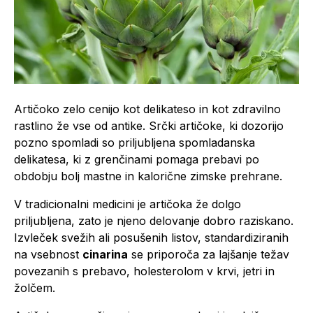
Artičoko zelo cenijo kot delikateso in kot zdravilno
rastlino že vse od antike. Srčki artičoke, ki dozorijo
pozno spomladi so priljubljena spomladanska
delikatesa, ki z grenčinami pomaga prebavi po
obdobju bolj mastne in kalorične zimske prehrane.
V tradicionalni medicini je artičoka že dolgo
priljubljena, zato je njeno delovanje dobro raziskano.
Izvleček svežih ali posušenih listov, standardiziranih
na vsebnost
cinarina
se priporoča za lajšanje težav
povezanih s prebavo, holesterolom v krvi, jetri in
žolčem.