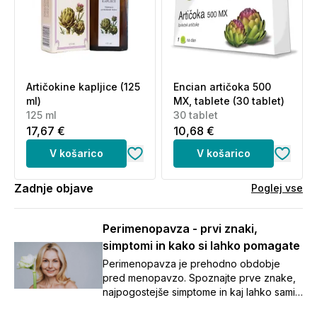
Artičokine kapljice (125
Encian artičoka 500
ml)
MX, tablete (30 tablet)
125 ml
30 tablet
17,67 €
10,68 €
V košarico
V košarico
Zadnje objave
Poglej vse
Perimenopavza - prvi znaki,
simptomi in kako si lahko pomagate
Perimenopavza je prehodno obdobje
pred menopavzo. Spoznajte prve znake,
najpogostejše simptome in kaj lahko sami
naredite za boljše počutje.