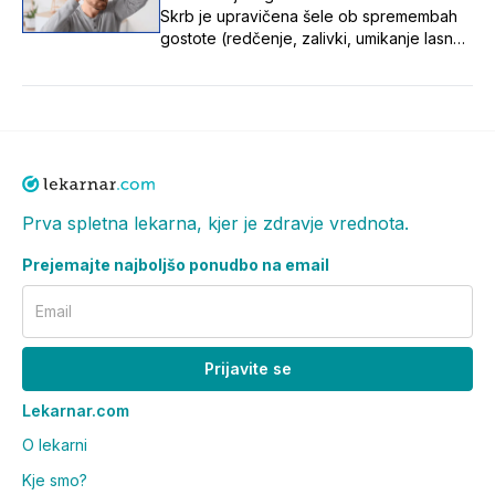
Skrb je upravičena šele ob spremembah
gostote (redčenje, zalivki, umikanje lasne
linije). Vzroki: stres, hormoni, pomanjkanje
hranil, zdravila, dednost. Ob opaznih
spremembah se posvetuj z zdravnikom ali
farmacevtom.
Prva spletna lekarna, kjer je zdravje vrednota.
Prejemajte najboljšo ponudbo na email
Email
Prijavite se
Lekarnar.com
O lekarni
Kje smo?