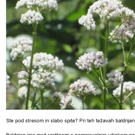
Ste pod stresom in slabo spite? Pri teh težavah baldrijan
Baldrijan ima med rastlinami s pomirjevalnim učinkom naj