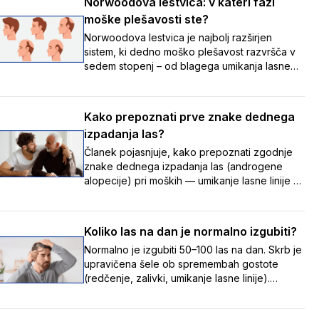
Norwoodova lestvica: v kateri fazi
moške plešavosti ste?
Norwoodova lestvica je najbolj razširjen
sistem, ki dedno moško plešavost razvršča v
sedem stopenj – od blagega umikanja lasne
linije do napredovalega redčenja las – ter tako
pomaga prepoznati, v kateri fazi izpadanja las
se nekdo nahaja, in spremljati spremembe
Kako prepoznati prve znake dednega
skozi čas.
izpadanja las?
Članek pojasnjuje, kako prepoznati zgodnje
znake dednega izpadanja las (androgene
alopecije) pri moških — umikanje lasne linije z
nastankom zalivkov, redčenje na temenu ter
tanjšanje in izgubo volumna las — in poudarja,
da je te postopne spremembe pomembno
Koliko las na dan je normalno izgubiti?
opaziti zgodaj, saj je zdravljenje uspešnejše,
Normalno je izgubiti 50–100 las na dan. Skrb je
dokler so lasni mešički še aktivni.
upravičena šele ob spremembah gostote
(redčenje, zalivki, umikanje lasne linije).
Vzroki: stres, hormoni, pomanjkanje hranil,
zdravila, dednost. Ob opaznih spremembah se