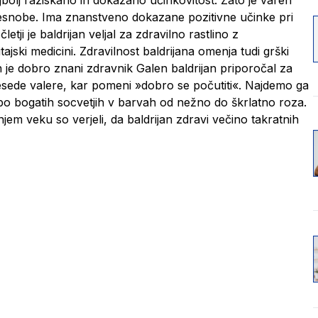
 tesnobe. Ima znanstveno dokazane pozitivne učinke pri
etji je baldrijan veljal za zdravilno rastlino z
itajski medicini. Zdravilnost baldrijana omenja tudi grški
sih je dobro znani zdravnik Galen baldrijan priporočal za
 besede valere, kar pomeni »dobro se počutiti«. Najdemo ga
 po bogatih socvetjih v barvah od nežno do škrlatno roza.
em veku so verjeli, da baldrijan zdravi večino takratnih