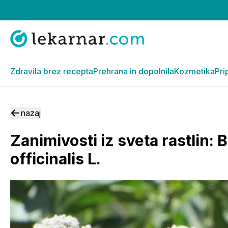
Zdravila brez recepta
Prehrana in dopolnila
Kozmetika
Pri
nazaj
Zanimivosti iz sveta rastlin: B
officinalis L.