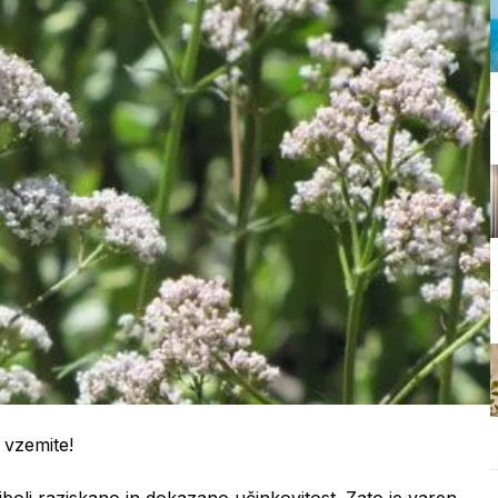
 vzemite!
bolj raziskano in dokazano učinkovitost. Zato je varen