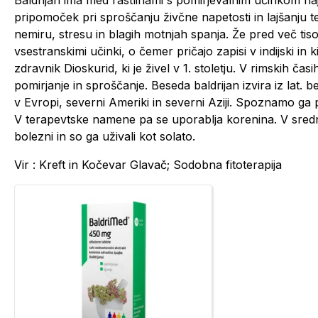
pripomoček pri sproščanju živčne napetosti in lajšanju
nemiru, stresu in blagih motnjah spanja. Že pred več tisočl
vsestranskimi učinki, o čemer pričajo zapisi v indijski in k
zdravnik Dioskurid, ki je živel v 1. stoletju. V rimskih ča
pomirjanje in sproščanje. Beseda baldrijan izvira iz lat.
v Evropi, severni Ameriki in severni Aziji. Spoznamo ga
V terapevtske namene pa se uporablja korenina. V srednj
bolezni in so ga uživali kot solato.
Vir : Kreft in Kočevar Glavač; Sodobna fitoterapija