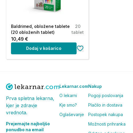
Baldrimed, obložene tablete
20
(20 obloženih tablet)
tablet
10,49 €
Dodaj v košarico
Lekarnar.com
Nakup
O lekarni
Pogoji poslovanja
Prva spletna lekarna,
Kje smo?
Plačilo in dostava
kjer je zdravje
vrednota.
Oglaševanje
Postopek nakupa
Prejemajte najboljšo
Možnosti prihranka
ponudbo na email