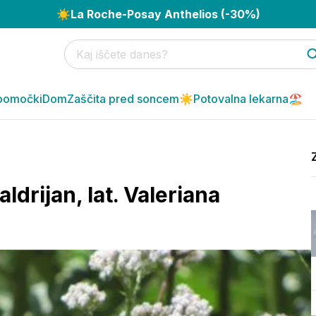
☀️
La Roche-Posay Anthelios (-30%)
pomočki
Dom
Zaščita pred soncem☀️
Potovalna lekarna🏖️
aldrijan, lat. Valeriana