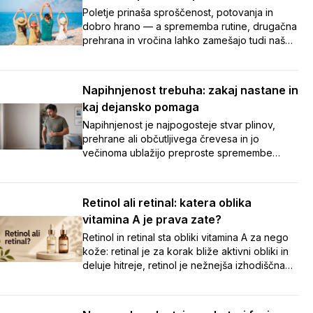
Poletje prinaša sproščenost, potovanja in
dobro hrano — a sprememba rutine, drugačna
prehrana in vročina lahko zamešajo tudi našo
prebavo. Napihnjenost, zaprtje in potovalna
driska so med dopustom pogosti nezaželeni
spremljevalci. V članku smo zbrali sedem
Napihnjenost trebuha: zakaj nastane in
preprostih nasvetov, s katerimi boste tudi na
kaj dejansko pomaga
poti poskrbeli za urejeno prebavo in
brezskrben oddih. 🌞
Napihnjenost je najpogosteje stvar plinov,
prehrane ali občutljivega črevesa in jo
večinoma ublažijo preproste spremembe
navad. Ob vztrajnih ali opozorilnih znakih pa je
varneje čim prej k zdravniku kot
samozdravljenje.
Retinol ali retinal: katera oblika
vitamina A je prava zate?
Retinol in retinal sta obliki vitamina A za nego
kože: retinal je za korak bliže aktivni obliki in
deluje hitreje, retinol je nežnejša izhodiščna
izbira. Preberite, katera je prava za vašo
kožo.