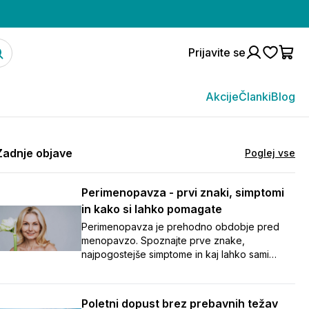
Prijavite se
Akcije
Članki
Blog
Zadnje objave
Poglej vse
Perimenopavza - prvi znaki, simptomi
in kako si lahko pomagate
Perimenopavza je prehodno obdobje pred
menopavzo. Spoznajte prve znake,
najpogostejše simptome in kaj lahko sami
naredite za boljše počutje.
Poletni dopust brez prebavnih težav