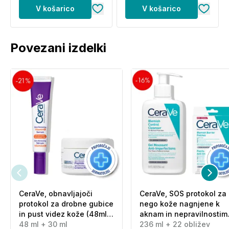
ml + 200 ml)
V košarico
V košarico
Povezani izdelki
CeraVe, obnavljajoči
CeraVe, SOS protokol za
protokol za drobne gubice
nego kože nagnjene k
in pust videz kože (48ml
aknam in nepravilnostim
+ 30 ml)
48 ml + 30 ml
(236 ml + 22 obližev)
236 ml + 22 obližev