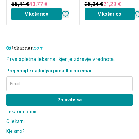
55,41 €
43,77 €
25,34 €
21,29 €
V košarico
V košarico
Prva spletna lekarna, kjer je zdravje vrednota.
Prejemajte najboljšo ponudbo na email
Email
Prijavite se
Lekarnar.com
O lekarni
Kje smo?