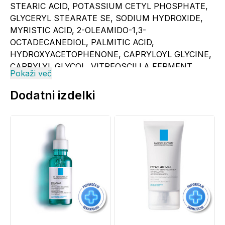
STEARIC ACID, POTASSIUM CETYL PHOSPHATE,
GLYCERYL STEARATE SE, SODIUM HYDROXIDE,
MYRISTIC ACID, 2-OLEAMIDO-1,3-
OCTADECANEDIOL, PALMITIC ACID,
HYDROXYACETOPHENONE, CAPRYLOYL GLYCINE,
CAPRYLYL GLYCOL, VITREOSCILLA FERMENT,
Pokaži več
CITRIC ACID, MALTODEXTRIN, XANTHAN GUM,
PARFUM, FRAGRANCE. F.I.L. :N282852
Dodatni izdelki
Informacije o proizvajalcu - odgovorna oseba in
elektronski kontaktni naslov
se nahajajo
na
povezavi (klik).