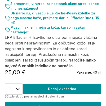
3 presenetljivi vzroki za nastanek aken: stres, sonce
in onesnaženost
Ob naročilu, ki vsebuje La Roche-Posay izdelke za
nego mastne kože, prejmete darilo: Effaclar Duo+ (15
ml).
Mozolji, akne in nečista koža, kaj so in zakaj
nastanejo?
LRP Effaclar H Iso-Biome ultra pomirjujoča vlažilna
nega proti nepravilnostim. Za občutljivo kožo, ki je
nagnjena k nepravilnostim in oslabljena zaradi
izsušujočih terapij. Preizkušena na mastni koži,
oslabljeni zaradi izsušujočih terapij.
Naročite lahko
največ 6 enakih izdelkov na naročilo.
25,00 €
Pakiranje:
40 ml
1
Dodaj v košarico
Izdelek bo poslan naslednji delovni dan.