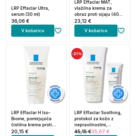
LRP Effaclar MAT,
LRP Effaclar Ultra,
vlažilna krema za
serum (30 ml)
obraz proti sijaju (40
ml)
36,06 €
23,12 €
V košarico
V košarico
LRP Effaclar H Iso-
LRP Effaclar Soothing,
Biome, pomirjujoča
protokol za kožo z
čistilna krema proti
nepravilnostmi,
nepravilnostim (200 ml)
izsušeno s tretmaji (40
20,15 €
45,15 €
35,67 €