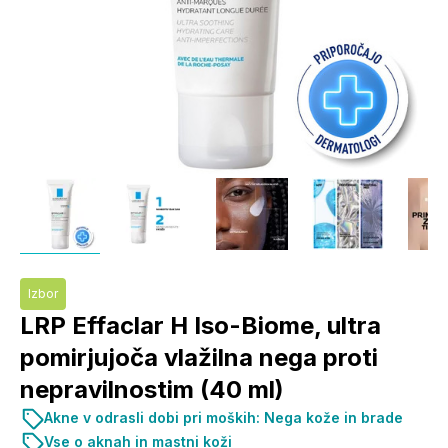
Izbor
LRP Effaclar H Iso-Biome, ultra
pomirjujoča vlažilna nega proti
nepravilnostim (40 ml)
Akne v odrasli dobi pri moških: Nega kože in brade
Vse o aknah in mastni koži