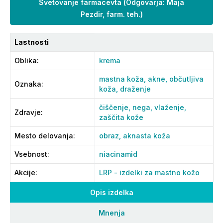
Svetovanje farmacevta
(
Odgovarja: Maja
Pezdir, farm. teh.
)
Lastnosti
Oblika
:
krema
mastna koža,
akne,
občutljiva
Oznaka
:
koža,
draženje
čiščenje,
nega,
vlaženje,
Zdravje
:
zaščita kože
Mesto delovanja
:
obraz,
aknasta koža
Vsebnost
:
niacinamid
Akcije
:
LRP - izdelki za mastno kožo
Opis izdelka
Mnenja