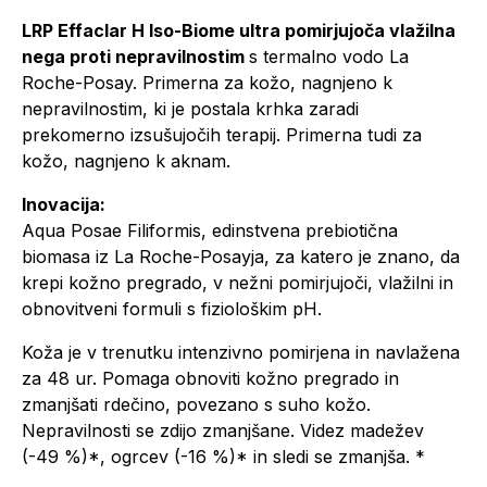
LRP Effaclar H Iso-Biome ultra pomirjujoča vlažilna
nega proti nepravilnostim
s termalno vodo La
Roche-Posay. Primerna za kožo, nagnjeno k
nepravilnostim, ki je postala krhka zaradi
prekomerno izsušujočih terapij. Primerna tudi za
kožo, nagnjeno k aknam.
Inovacija:
Aqua Posae Filiformis, edinstvena prebiotična
biomasa iz La Roche-Posayja, za katero je znano, da
krepi kožno pregrado, v nežni pomirjujoči, vlažilni in
obnovitveni formuli s fiziološkim pH.
Koža je v trenutku intenzivno pomirjena in navlažena
za 48 ur. Pomaga obnoviti kožno pregrado in
zmanjšati rdečino, povezano s suho kožo.
Nepravilnosti se zdijo zmanjšane. Videz madežev
(-49 %)*, ogrcev (-16 %)* in sledi se zmanjša. *