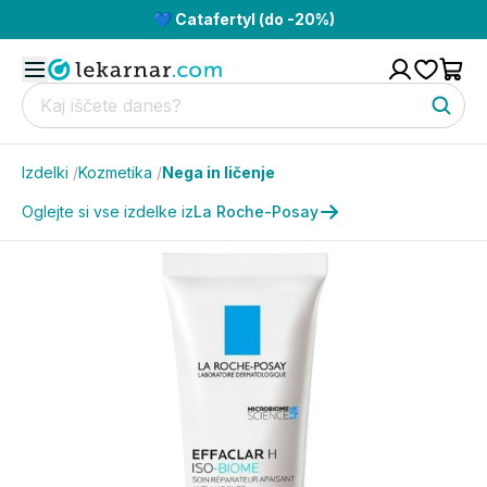
💙 Catafertyl (do -20%)
Izdelki
/
Kozmetika
/
Nega in ličenje
Oglejte si vse izdelke iz
La Roche-Posay