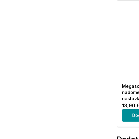
Megaso
nadomes
nastavk
13,90 
Do