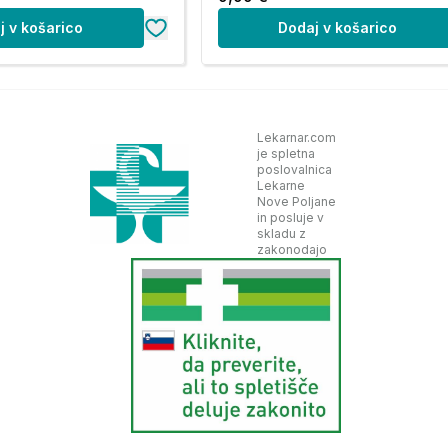
j v košarico
Dodaj v košarico
Lekarnar.com
je spletna
poslovalnica
Lekarne
Nove Poljane
in posluje v
skladu z
zakonodajo