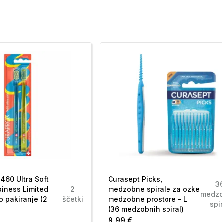
460 Ultra Soft
Curasept Picks,
3
piness Limited
2
medzobne spirale za ozke
medzo
o pakiranje (2
ščetki
medzobne prostore - L
spi
(36 medzobnih spiral)
9,99 €