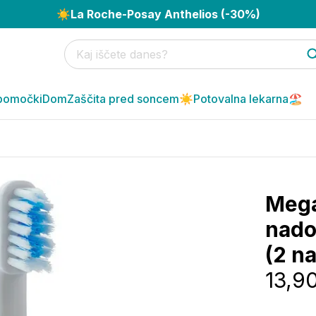
☀️
La Roche-Posay Anthelios (-30%)
pomočki
Dom
Zaščita pred soncem☀️
Potovalna lekarna🏖️
Mega
nado
(2 n
13,9