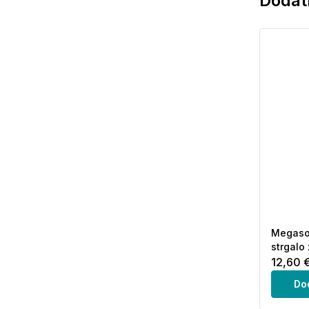
Dodatn
Megaso
strgalo 
12,60 
Do