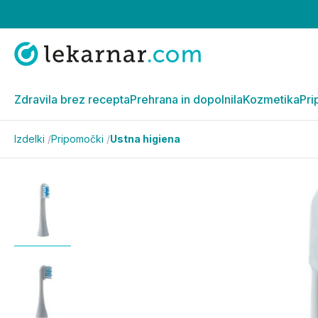
Zdravila brez recepta
Prehrana in dopolnila
Kozmetika
Pri
Izdelki
/
Pripomočki
/
Ustna higiena