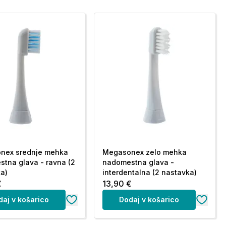
nex srednje mehka
Megasonex zelo mehka
tna glava - ravna (2
nadomestna glava -
a)
interdentalna (2 nastavka)
€
13,90 €
daj v košarico
Dodaj v košarico