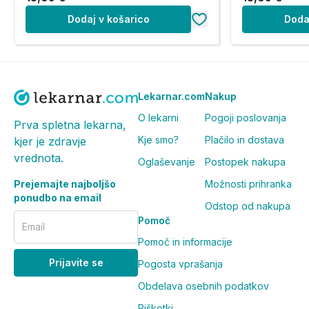
Dodaj v košarico
Doda
Lekarnar.com
Nakup
O lekarni
Pogoji poslovanja
Prva spletna lekarna,
Kje smo?
Plačilo in dostava
kjer je zdravje
vrednota.
Oglaševanje
Postopek nakupa
Prejemajte najboljšo
Možnosti prihranka
ponudbo na email
Odstop od nakupa
Pomoč
Email
Pomoč in informacije
Prijavite se
Pogosta vprašanja
Obdelava osebnih podatkov
Piškotki