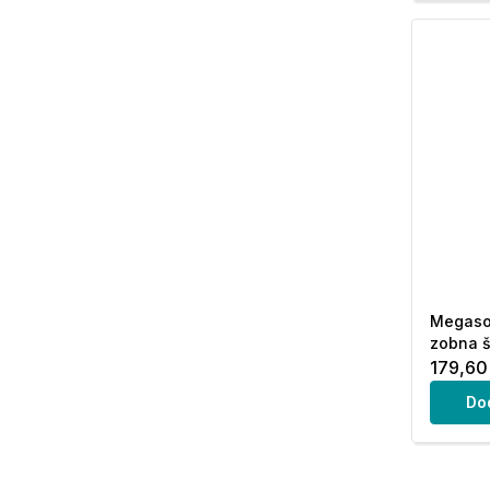
Megaso
zobna š
179,60
Do