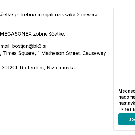
ščetke potrebno menjati na vsake 3 mesece.
la MEGASONEX zobne ščetke.
mail: bostjan@bk3.si
, Times Square, 1 Matheson Street, Causeway
 3012CL Rotterdam, Nizozemska
Megaso
nadomes
nastavk
13,90 
Do