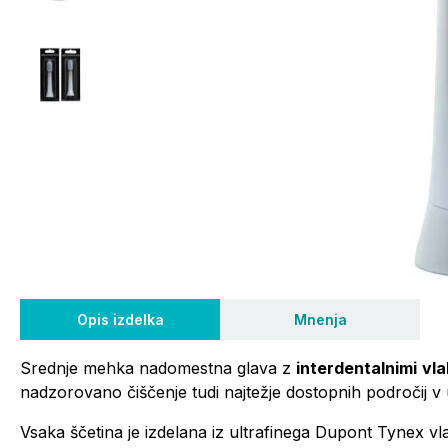
Opis izdelka
Mnenja
Srednje mehka nadomestna glava z
interdentalnimi
vla
nadzorovano čiščenje tudi najtežje dostopnih področij v us
Vsaka ščetina je izdelana iz ultrafinega Dupont Tynex vl