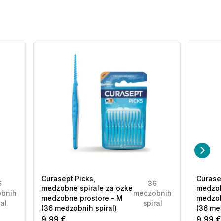
Curasept Picks,
Curase
6
36
medzobne spirale za ozke
medzob
bnih
medzobnih
medzobne prostore - M
medzob
ral
spiral
(36 medzobnih spiral)
(36 me
9,99 €
9,99 