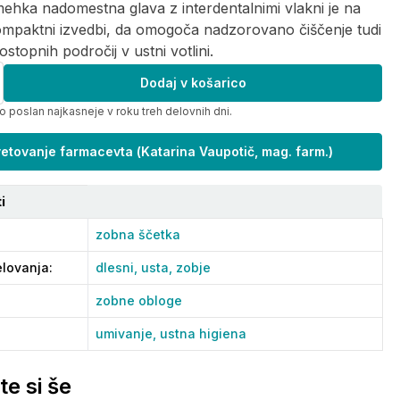
ehka nadomestna glava z interdentalnimi vlakni je na
ompaktni izvedbi, da omogoča nadzorovano čiščenje tudi
ostopnih področij v ustni votlini.
Dodaj v košarico
o poslan najkasneje v roku treh delovnih dni.
etovanje farmacevta
(
Katarina Vaupotič, mag. farm.
)
i
zobna ščetka
lovanja
:
dlesni,
usta,
zobje
zobne obloge
umivanje,
ustna higiena
te si še