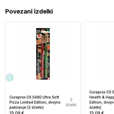
Povezani izdelki
Curaprox CS 5
Curaprox CS 5460 Ultra Soft
Health & Hap
2
Pizza Limited Edition, dvojno
Edition, dvojn
ščetki
pakiranje (2 ščetki)
ščetki)
13,09 €
13,09 €