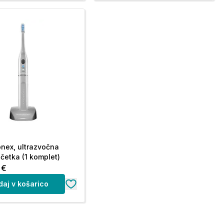
nex, ultrazvočna
četka (1 komplet)
 €
daj v košarico