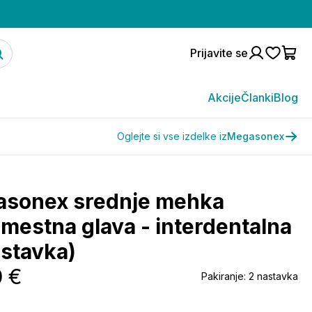
Prijavite se
Akcije
Članki
Blog
Oglejte si vse izdelke iz
Megasonex
sonex srednje mehka
mestna glava - interdentalna
astavka)
0 €
Pakiranje:
2 nastavka