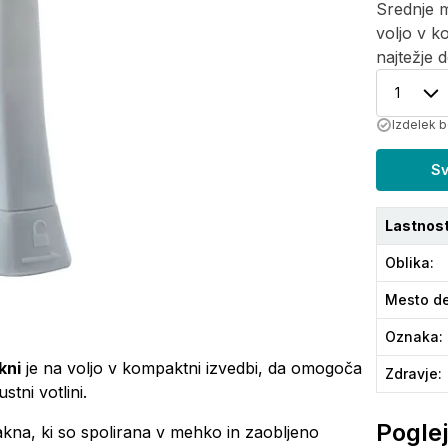
Srednje m
voljo v k
najtežje d
1
Izdelek b
Sv
Lastnost
Oblika
:
Mesto de
Oznaka
:
kni
je na voljo v kompaktni izvedbi, da omogoča
Zdravje
:
tni votlini.
Poglej
akna, ki so spolirana v mehko in zaobljeno