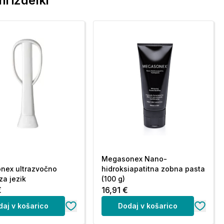
i izdelki
Megasonex Nano-
nex ultrazvočno
hidroksiapatitna zobna pasta
za jezik
(100 g)
€
16,91 €
daj v košarico
Dodaj v košarico