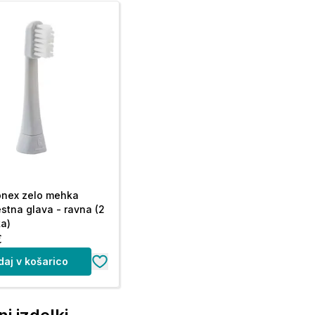
nex zelo mehka
tna glava - ravna (2
a)
€
daj v košarico