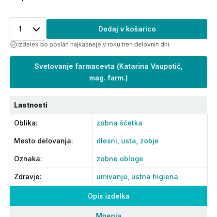
1
Dodaj v košarico
Izdelek bo poslan najkasneje v roku treh delovnih dni.
Svetovanje farmacevta
(
Katarina Vaupotič,
mag. farm.
)
Lastnosti
Oblika
:
zobna ščetka
Mesto delovanja
:
dlesni,
usta,
zobje
Oznaka
:
zobne obloge
Zdravje
:
umivanje,
ustna higiena
Opis izdelka
Mnenja