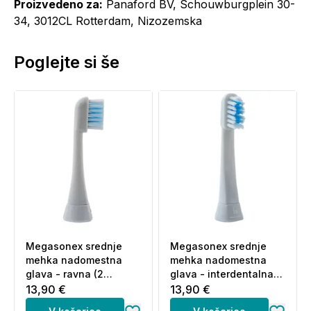
Proizvedeno za:
Panaford BV, Schouwburgplein 30-
34, 3012CL Rotterdam, Nizozemska
Poglejte si še
Megasonex srednje
Megasonex srednje
mehka nadomestna
mehka nadomestna
glava - ravna (2
glava - interdentalna
nastavka)
(2 nastavka)
13,90 €
13,90 €