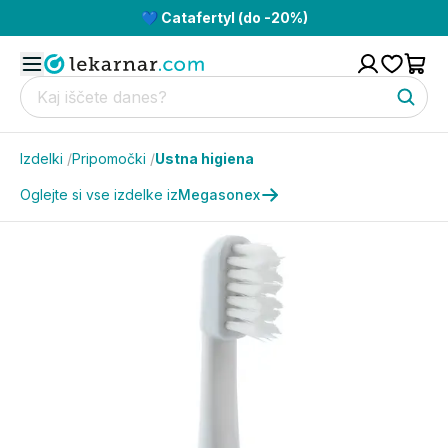
💙 Catafertyl (do -20%)
Izdelki
/
Pripomočki
/
Ustna higiena
Oglejte si vse izdelke iz
Megasonex