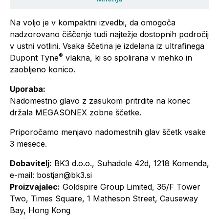
Na voljo je v kompaktni izvedbi, da omogoča
nadzorovano čiščenje tudi najtežje dostopnih področij
v ustni votlini. Vsaka ščetina je izdelana iz ultrafinega
®
Dupont Tyne
vlakna, ki so spolirana v mehko in
zaobljeno konico.
Uporaba:
Nadomestno glavo z zasukom pritrdite na konec
držala MEGASONEX zobne ščetke.
Priporočamo menjavo nadomestnih glav ščetk vsake
3 mesece.
Dobavitelj:
BK3 d.o.o., Suhadole 42d, 1218 Komenda,
e-mail: bostjan@bk3.si
Proizvajalec:
Goldspire Group Limited, 36/F Tower
Two, Times Square, 1 Matheson Street, Causeway
Bay, Hong Kong