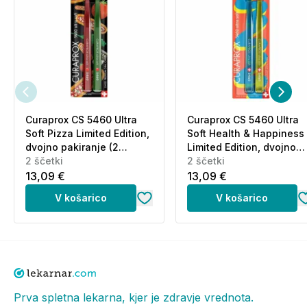
Curaprox CS 5460 Ultra
Curaprox CS 5460 Ultra
Soft Pizza Limited Edition,
Soft Health & Happiness
dvojno pakiranje (2
Limited Edition, dvojno
ščetki)
2 ščetki
pakiranje (2 ščetki)
2 ščetki
13,09 €
13,09 €
V košarico
V košarico
Prva spletna lekarna, kjer je zdravje vrednota.