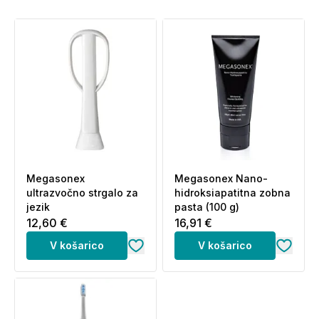
Megasonex
Megasonex Nano-
ultrazvočno strgalo za
hidroksiapatitna zobna
jezik
pasta (100 g)
12,60 €
16,91 €
V košarico
V košarico