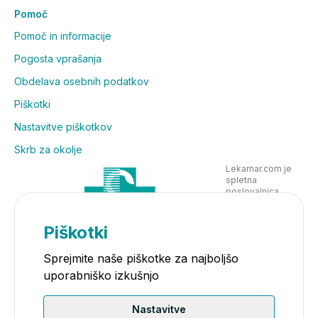
Pomoč
Pomoč in informacije
Pogosta vprašanja
Obdelava osebnih podatkov
Piškotki
Nastavitve piškotkov
Skrb za okolje
Lekarnar.com je
spletna
poslovalnica
Lekarne Nove
Poljane in posluje
v skladu z
Piškotki
zakonodajo
Sprejmite naše piškotke za najboljšo
uporabniško izkušnjo
Nastavitve