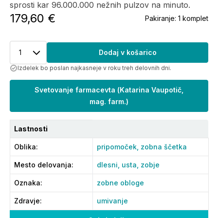
sprosti kar 96.000.000 nežnih pulzov na minuto.
179,60 €
Pakiranje:
1 komplet
1
Dodaj v košarico
Izdelek bo poslan najkasneje v roku treh delovnih dni.
Svetovanje farmacevta
(
Katarina Vaupotič,
mag. farm.
)
Lastnosti
Oblika
:
pripomoček,
zobna ščetka
Mesto delovanja
:
dlesni,
usta,
zobje
Oznaka
:
zobne obloge
Zdravje
:
umivanje