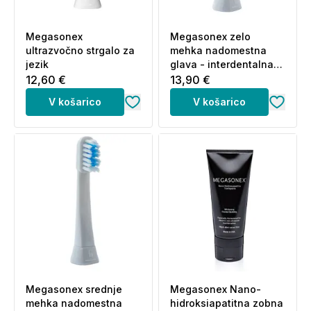
e-mail: bostjan@bk3.si
Proizvajalec:
Goldspire Group Limited, 36/F Tower
Megasonex
Megasonex zelo
Two, Times Square, 1 Matheson Street, Causeway
ultrazvočno strgalo za
mehka nadomestna
Bay, Hong Kong
jezik
glava - interdentalna
(2 nastavka)
12,60 €
13,90 €
Proizvedeno za:
Panaford BV, Schouwburgplein 30-
34, 3012CL Rotterdam, Nizozemska
V košarico
V košarico
Megasonex srednje
Megasonex Nano-
mehka nadomestna
hidroksiapatitna zobna