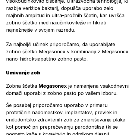
visokoučinkovito čiščenje. Ultrazvočna tehnologija, ki
razbije verižice bakterij, dopušča uporabo zelo
majhnih amplitud in ultra-prožnih ščetin, kar uvršča
zobno ščetko med najučinkovitejše in hkrati
najnežnejše v svojem razredu.
Za najboljši učinek priporočamo, da uporabljate
zobno ščetko Megasonex v kombinaciji z Megasonex
nano-hidroksiapatitno zobno pasto.
Umivanje zob
Zobna ščetka
Megasonex
je namenjena vsakodnevni
domači uporabi z zobno pasto po vašem izboru.
Še posebej priporočamo uporabo v primeru
protetičnih nadomestkov, implantatov, prevlek in
endodontsko zdravljenih zob za zmanjševanje plaka,
kot pomoč pri preprečevanju parodontitisa (ki se
pogosto kaže s krvavitvijo in odmikom dlesni),