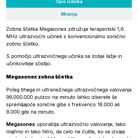
Opis izdelka
Mnenja
Zobna ščetka Megasonex združuje terapevtski 1,6
MHz ultrazvočni učinek s konvencionalno sonično
zobno ščetko.
S pomočjo ultrazvočnega učinka se zobje lažje in
učinkoviteje sčistijo.
Megasonex zobna ščetka
Poleg tihega in ultranežnega ultrazvočnega valovanja
96.000.000 pulzov na minuto lahko izberete še
spremljajoče sonične gibe s frekvenco 18.000 ali
9.000 gibi na minuto.
Megasonex
uporablja ultrazvočno valovanje, tako
majhno in tako hitro, da celo ne čutite, ko se izvaja