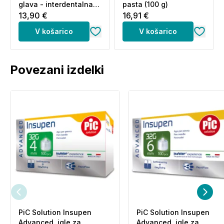
glava - interdentalna
pasta (100 g)
(2 nastavka)
13,90 €
16,91 €
V košarico
V košarico
Povezani izdelki
PiC Solution Insupen
PiC Solution Insupen
Advanced, igle za
Advanced, igle za