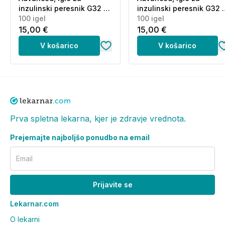
inzulinski peresnik G32 x
inzulinski peresnik G32 
4 mm (100 igel)
100 igel
6 mm (100 igel)
100 igel
15,00 €
15,00 €
V košarico
V košarico
Prva spletna lekarna, kjer je zdravje vrednota.
Prejemajte najboljšo ponudbo na email
Email
Prijavite se
Lekarnar.com
O lekarni