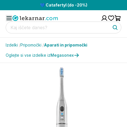
💙 Catafertyl (do -20%)
Izdelki
/
Pripomočki
/
Aparati in pripomočki
Oglejte si vse izdelke iz
Megasonex