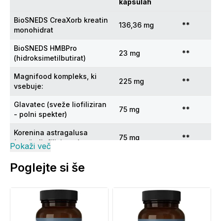
kapsulah
BioSNEDS CreaXorb kreatin
136,36 mg
**
monohidrat
BioSNEDS HMBPro
23 mg
**
(hidroksimetilbutirat)
Magnifood kompleks, ki
225 mg
**
vsebuje:
Glavatec (sveže liofiliziran
75 mg
**
- polni spekter)
Korenina astragalusa
75 mg
**
(sveže liofilizirana)
Pokaži več
Resasti bradovec (sveže
Poglejte si še
50 mg
**
liofiliziran - polni spekter)
Ingverjeva
korenika/korenina (sveže
50 mg
**
liofilizirana)