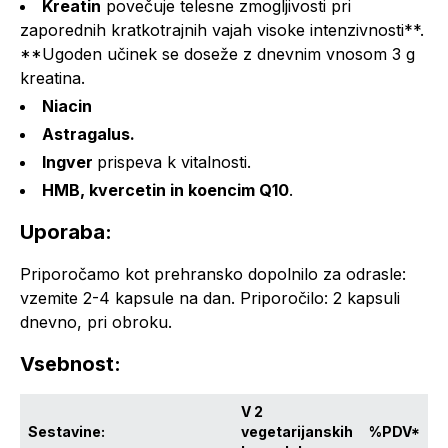
Kreatin
povečuje telesne zmogljivosti pri
zaporednih kratkotrajnih vajah visoke intenzivnosti**.
**Ugoden učinek se doseže z dnevnim vnosom 3 g
kreatina.
Niacin
Astragalus.
Ingver
prispeva k vitalnosti.
HMB, kvercetin in koencim Q10
.
Uporaba:
Priporočamo kot prehransko dopolnilo za odrasle:
vzemite 2-4 kapsule na dan. Priporočilo: 2 kapsuli
dnevno, pri obroku.
Vsebnost:
V 2
Sestavine:
vegetarijanskih
%PDV*