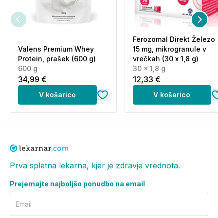
življenjski slog. Osebe, ki jemljejo zdravila, naj se pred
uporabo posvetujejo z zdravnikom ali farmacevtom.
Ni priporočljivo za nosečnice in doječe matere.
Ferozomal Direkt Železo
Shranjevanje:
Valens Premium Whey
15 mg, mikrogranule v
Protein, prašek (600 g)
vrečkah (30 x 1,8 g)
600 g
30 x 1,8 g
Shranjujte pri temperaturi do 25°C, na suhem in
34,99 €
12,33 €
temnem mestu. Shranjevati nedosegljivo otrokom!
V košarico
V košarico
Pogosta vprašanja in odgovori (FAQ):
Koliko kapsul na dan se priporoča?
Priporočamo kot prehransko dopolnilo za odrasle 2-
4 kapsule na dan. Priporočilo je 2 kapsuli dnevno, pri
Prva spletna lekarna, kjer je zdravje vrednota.
obroku.
Prejemajte najboljšo ponudbo na email
Kaj vsebuje CreaXorb Kreatin
Plus?
Email