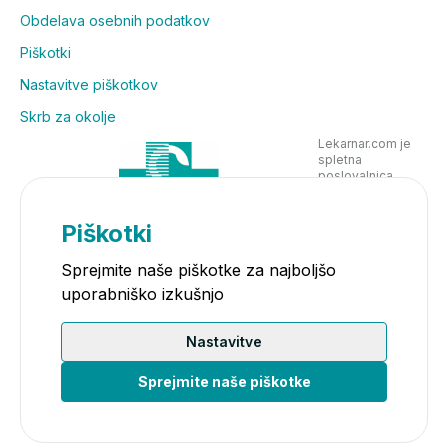
Obdelava osebnih podatkov
Priporočamo jemanje 2 kapsul dnevno, pri obroku.
Piškotki
Kakšne koristi ima kreatin?
Nastavitve piškotkov
Skrb za okolje
Kreatin povečuje telesne zmogljivosti pri zaporednih
Lekarnar.com je
kratkotrajnih vajah visoke intenzivnosti. Ugoden
spletna
učinek se doseže z dnevnim vnosom 3 g kreatina.
poslovalnica
Lekarne Nove
Poljane in posluje
v skladu z
Piškotki
zakonodajo
Sprejmite naše piškotke za najboljšo
uporabniško izkušnjo
Nastavitve
Sprejmite naše piškotke