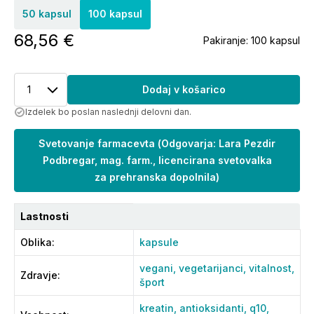
50 kapsul
100 kapsul
68,56 €
Pakiranje:
100 kapsul
1
Dodaj v košarico
Izdelek bo poslan naslednji delovni dan.
Svetovanje farmacevta
(
Odgovarja: Lara Pezdir
Podbregar, mag. farm., licencirana svetovalka
za prehranska dopolnila
)
Lastnosti
Oblika
:
kapsule
vegani,
vegetarijanci,
vitalnost,
Zdravje
:
šport
kreatin,
antioksidanti,
q10,