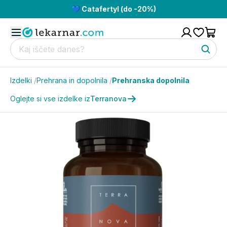
💙 Catafertyl (do -20%)
Izdelki
/
Prehrana in dopolnila
/
Prehranska dopolnila
Oglejte si vse izdelke iz
Terranova