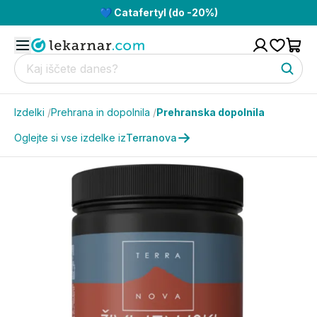
💙 Catafertyl (do -20%)
Izdelki
/
Prehrana in dopolnila
/
Prehranska dopolnila
Oglejte si vse izdelke iz
Terranova