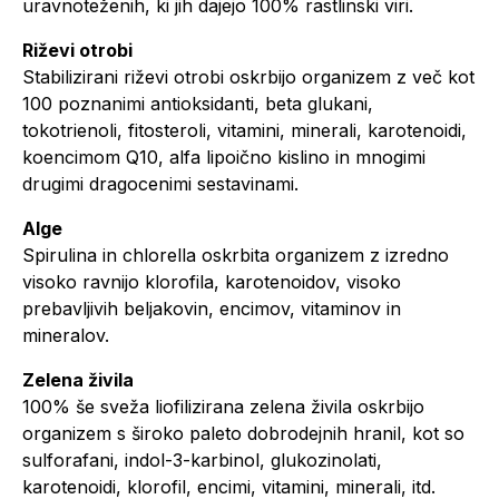
uravnoteženih, ki jih dajejo 100% rastlinski viri.
Riževi otrobi
Stabilizirani riževi otrobi oskrbijo organizem z več kot
100 poznanimi antioksidanti, beta glukani,
tokotrienoli, fitosteroli, vitamini, minerali, karotenoidi,
koencimom Q10, alfa lipoično kislino in mnogimi
drugimi dragocenimi sestavinami.
Alge
Spirulina in chlorella oskrbita organizem z izredno
visoko ravnijo klorofila, karotenoidov, visoko
prebavljivih beljakovin, encimov, vitaminov in
mineralov.
Zelena živila
100% še sveža liofilizirana zelena živila oskrbijo
organizem s široko paleto dobrodejnih hranil, kot so
sulforafani, indol-3-karbinol, glukozinolati,
karotenoidi, klorofil, encimi, vitamini, minerali, itd.