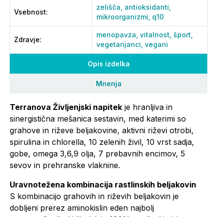
zelišča,
antioksidanti,
Vsebnost
:
mikroorganizmi,
q10
menopavza,
vitalnost,
šport,
Zdravje
:
vegetarijanci,
vegani
Opis izdelka
Mnenja
Terranova Življenjski napitek
je hranljiva in
sinergistična mešanica sestavin, med katerimi so
grahove in riževe beljakovine, aktivni riževi otrobi,
spirulina in chlorella, 10 zelenih živil, 10 vrst sadja,
gobe, omega 3,6,9 olja, 7 prebavnih encimov, 5
sevov in prehranske vlaknine.
Uravnotežena kombinacija rastlinskih beljakovin
S kombinacijo grahovih in riževih beljakovin je
dobljeni prerez aminokislin eden najbolj