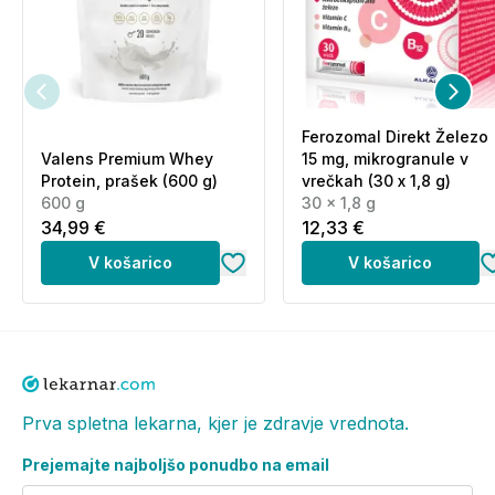
Topni stabilizirani riževi otrobi
ALGE
Spirulina
Ferozomal Direkt Železo
Chlorella (z zdrobljenimi celičnimi stenami)
Valens Premium Whey
15 mg, mikrogranule v
Protein, prašek (600 g)
vrečkah (30 x 1,8 g)
LIOFILIZIRANA ZELENA ŽIVILA
600 g
30 x 1,8 g
34,99 €
12,33 €
Sok
pšenične
trave (sušen z zamrzovanjem)
V košarico
V košarico
List koprive (sušen z zamrzovanjem)
Ohrovt (sušen z zamrzovanjem)
Vodna kreša (sušena z zamrzovanjem)
List regrata (sušen z zamrzovanjem)
Prva spletna lekarna, kjer je zdravje vrednota.
Špinača (sušena z zamrzovanjem)
Prejemajte najboljšo ponudbo na email
List peteršilja (sušen z zamrzovanjem)