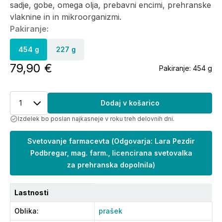
sadje, gobe, omega olja, prebavni encimi, prehranske
vlaknine in in mikroorganizmi.
Pakiranje:
454 g
227 g
79,90 €
Pakiranje:
454 g
1
Dodaj v košarico
Izdelek bo poslan najkasneje v roku treh delovnih dni.
Svetovanje farmacevta
(
Odgovarja: Lara Pezdir
Podbregar, mag. farm., licencirana svetovalka
za prehranska dopolnila
)
Lastnosti
Oblika
:
prašek