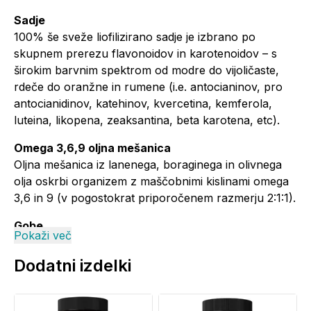
Sadje
100% še sveže liofilizirano sadje je izbrano po
skupnem prerezu flavonoidov in karotenoidov – s
širokim barvnim spektrom od modre do vijoličaste,
rdeče do oranžne in rumene (i.e. antocianinov, pro
antocianidinov, katehinov, kvercetina, kemferola,
luteina, likopena, zeaksantina, beta karotena, etc).
Omega 3,6,9 oljna mešanica
Oljna mešanica iz lanenega, boraginega in olivnega
olja oskrbi organizem z maščobnimi kislinami omega
3,6 in 9 (v pogostokrat priporočenem razmerju 2:1:1).
Gobe
Pokaži več
Reishi (svetlikava pološčenka) je bogata s polisaharidi
beta glukani, shiitake (užitna nazobčanka) pa je
Dodatni izdelki
znana po zelo dobro raziskanem beta glukanu
lentinanu.