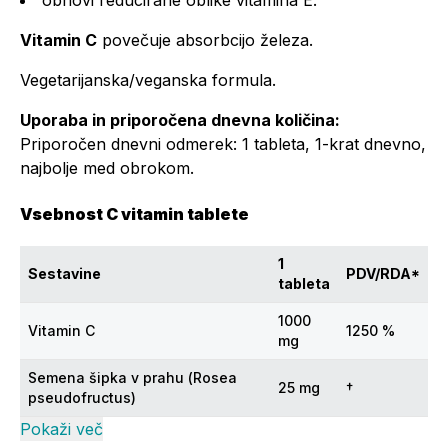
obnovi reducirane oblike vitamina E.
Vitamin C
povečuje absorbcijo železa.
Vegetarijanska/veganska formula.
Uporaba in priporočena dnevna količina:
Priporočen dnevni odmerek: 1 tableta, 1-krat dnevno,
najbolje med obrokom.
Vsebnost C vitamin tablete
1
Sestavine
PDV/RDA*
tableta
1000
Vitamin C
1250 %
mg
Semena šipka v prahu (
Rosea
25 mg
†
pseudofructus
)
Pokaži več
*PDV/RDA-Priporočeni dnevni vnos.