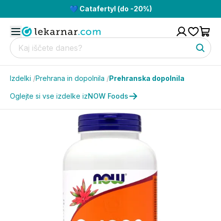
💙 Catafertyl (do -20%)
Izdelki
/
Prehrana in dopolnila
/
Prehranska dopolnila
Oglejte si vse izdelke iz
NOW Foods