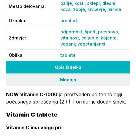
ožilje,
kosti,
sklepi,
dlesni,
Mesto delovanja
:
koža,
zobje,
živčevje,
mišice
Oznaka
:
prehlad
odpornost,
šport,
presnova,
Zdravje
:
vitalnost,
celjenje,
kajenje,
vegani,
vegetarijanci
Oblika
:
tablete
Opis izdelka
Mnenja
NOW Vitamin C-1000
je proizveden po tehnologiji
počasnega sproščanja (2 h). Formuli je dodan šipek.
Vitamin C tablete
Vitamin C ima vlogo pri: