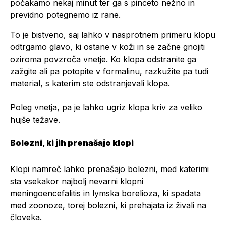
počakamo nekaj minut ter ga s pinceto nežno in
previdno potegnemo iz rane.
To je bistveno, saj lahko v nasprotnem primeru klopu
odtrgamo glavo, ki ostane v koži in se začne gnojiti
oziroma povzroča vnetje. Ko klopa odstranite ga
zažgite ali pa potopite v formalinu, razkužite pa tudi
material, s katerim ste odstranjevali klopa.
Poleg vnetja, pa je lahko ugriz klopa kriv za veliko
hujše težave.
Bolezni, ki jih prenašajo klopi
Klopi namreč lahko prenašajo bolezni, med katerimi
sta vsekakor najbolj nevarni
klopni
meningoencefalitis
in
lymska borelioza
, ki spadata
med zoonoze, torej bolezni, ki prehajata iz živali na
človeka.