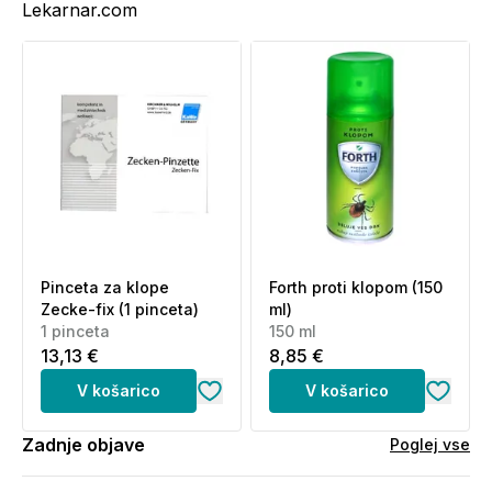
Lekarnar.com
Pinceta za klope
Forth proti klopom (150
Zecke-fix (1 pinceta)
ml)
1 pinceta
150 ml
13,13 €
8,85 €
V košarico
V košarico
Zadnje objave
Poglej vse