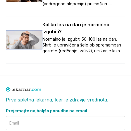
(androgene alopecije) pri moških —
umikanje lasne linije z nastankom zalivkov,
redčenje na temenu ter tanjšanje in izgubo
volumna las — in poudarja, da je te
Koliko las na dan je normalno
postopne spremembe pomembno opaziti
izgubiti?
zgodaj, saj je zdravljenje uspešnejše,
dokler so lasni mešički še aktivni.
Normalno je izgubiti 50–100 las na dan.
Skrb je upravičena šele ob spremembah
gostote (redčenje, zalivki, umikanje lasne
linije). Vzroki: stres, hormoni, pomanjkanje
hranil, zdravila, dednost. Ob opaznih
spremembah se posvetuj z zdravnikom ali
farmacevtom.
Prva spletna lekarna, kjer je zdravje vrednota.
Prejemajte najboljšo ponudbo na email
Email