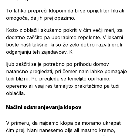
To lahko prepreči klopom da bi se oprijeli ter hkrati
omogoča, da jih prej opazimo.
Kožo z oblačili skušamo pokriti v čim večji meri, za
dodatno zaščito pa uporabimo repelente. V lekarni
boste našli takšne, ki so že zelo dobro razviti proti
odganjanju teh zajedavcev. K
ljub zaščiti se je potrebno po prihodu domov
natančno pregledati, pri čemer nam lahko pomagajo
tudi bližnji. Po pregledu se temeljito oprhamo,
operemo ali vsaj res temeljito prekrtačimo pa tudi
oblačila.
Načini odstranjevanja klopov
V primeru, da najdemo klopa pa moramo ukrepati
čim prej. Nanj nanesemo olje ali mastno kremo,