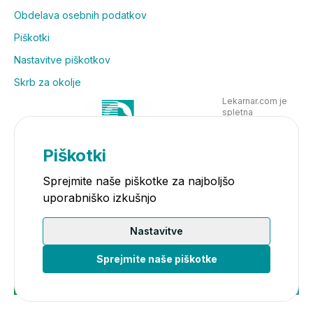
Obdelava osebnih podatkov
Piškotki
Nastavitve piškotkov
Skrb za okolje
Lekarnar.com je
spletna
poslovalnica
Lekarne Nove
Poljane in posluje
Piškotki
v skladu z
zakonodajo
Sprejmite naše piškotke za najboljšo
uporabniško izkušnjo
Nastavitve
Sprejmite naše piškotke