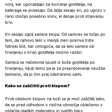
vonj, kar uporabljajo za lociranje gostitelja, na
katerega se prisesajo. Da lažje sesajo kri, po ugrizu v
rano izločijo posebno snov, ki deluje proti strjevanju
krvi.
Kri sesajo zgolj samice klopa. Od samcev se ločijo po
tem, da njihovo telo v manjši meri pokriva trdni
hitinski ščit, kar omogoča, da se telo samice ob
hranjenju s krvjo gostitelja močno razširi.
Samica se načeloma spusti iz kože gostitelja po
hranjenju, kljub temu pa je za preprečevanje okužbe
bistveno, da jo čim prej odstranimo sami.
Kako se zaščititi proti klopom?
Proti obiskom klopov na koži se je moč zaščititi tako,
da se pred odhodom v rizična območja oblečemo v
oblačila gladkih materialov in svetlih barv.