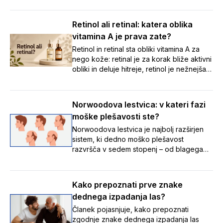
pa je varneje čim prej k zdravniku kot
samozdravljenje.
Retinol ali retinal: katera oblika
vitamina A je prava zate?
Retinol in retinal sta obliki vitamina A za
nego kože: retinal je za korak bliže aktivni
obliki in deluje hitreje, retinol je nežnejša
izhodiščna izbira. Preberite, katera je
prava za vašo kožo.
Norwoodova lestvica: v kateri fazi
moške plešavosti ste?
Norwoodova lestvica je najbolj razširjen
sistem, ki dedno moško plešavost
razvršča v sedem stopenj – od blagega
umikanja lasne linije do napredovalega
redčenja las – ter tako pomaga
prepoznati, v kateri fazi izpadanja las se
Kako prepoznati prve znake
nekdo nahaja, in spremljati spremembe
dednega izpadanja las?
skozi čas.
Članek pojasnjuje, kako prepoznati
zgodnje znake dednega izpadanja las