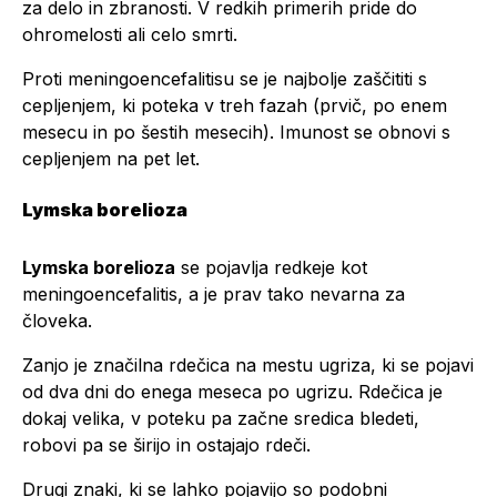
za delo in zbranosti. V redkih primerih pride do
ohromelosti ali celo smrti.
Proti meningoencefalitisu se je najbolje zaščititi s
cepljenjem, ki poteka v treh fazah (prvič, po enem
mesecu in po šestih mesecih). Imunost se obnovi s
cepljenjem na pet let.
Lymska borelioza
Lymska borelioza
se pojavlja redkeje kot
meningoencefalitis, a je prav tako nevarna za
človeka.
Zanjo je značilna rdečica na mestu ugriza, ki se pojavi
od dva dni do enega meseca po ugrizu. Rdečica je
dokaj velika, v poteku pa začne sredica bledeti,
robovi pa se širijo in ostajajo rdeči.
Drugi znaki, ki se lahko pojavijo so podobni