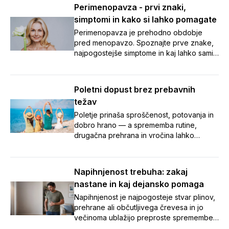
Perimenopavza - prvi znaki,
simptomi in kako si lahko pomagate
Perimenopavza je prehodno obdobje
pred menopavzo. Spoznajte prve znake,
najpogostejše simptome in kaj lahko sami
naredite za boljše počutje.
Poletni dopust brez prebavnih
težav
Poletje prinaša sproščenost, potovanja in
dobro hrano — a sprememba rutine,
drugačna prehrana in vročina lahko
zamešajo tudi našo prebavo.
Napihnjenost, zaprtje in potovalna driska
so med dopustom pogosti nezaželeni
Napihnjenost trebuha: zakaj
spremljevalci. V članku smo zbrali sedem
nastane in kaj dejansko pomaga
preprostih nasvetov, s katerimi boste tudi
na poti poskrbeli za urejeno prebavo in
Napihnjenost je najpogosteje stvar plinov,
brezskrben oddih. 🌞
prehrane ali občutljivega črevesa in jo
večinoma ublažijo preproste spremembe
navad. Ob vztrajnih ali opozorilnih znakih