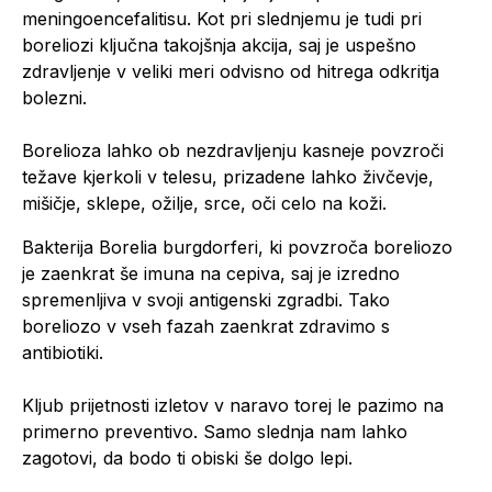
meningoencefalitisu. Kot pri slednjemu je tudi pri
boreliozi ključna takojšnja akcija, saj je uspešno
zdravljenje v veliki meri odvisno od hitrega odkritja
bolezni.
Borelioza lahko ob nezdravljenju kasneje povzroči
težave kjerkoli v telesu, prizadene lahko živčevje,
mišičje, sklepe, ožilje, srce, oči celo na koži.
Bakterija Borelia burgdorferi, ki povzroča boreliozo
je zaenkrat še imuna na cepiva, saj je izredno
spremenljiva v svoji antigenski zgradbi. Tako
boreliozo v vseh fazah zaenkrat zdravimo s
antibiotiki.
Kljub prijetnosti izletov v naravo torej le pazimo na
primerno preventivo. Samo slednja nam lahko
zagotovi, da bodo ti obiski še dolgo lepi.