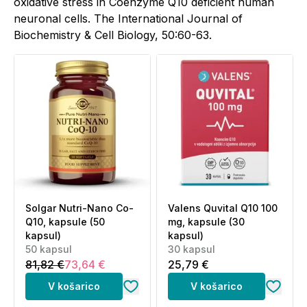
oxidative stress in Coenzyme Q10 deficient human
neuronal cells. The International Journal of
Biochemistry & Cell Biology, 50:60-63.
Solgar Nutri-Nano Co-
Valens Quvital Q10 100
Q10, kapsule (50
mg, kapsule (30
kapsul)
kapsul)
50 kapsul
30 kapsul
81,82 €
73,64 €
25,79 €
V košarico
V košarico