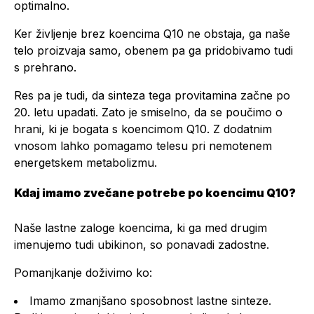
optimalno.
Ker življenje brez koencima Q10 ne obstaja, ga naše
telo proizvaja samo, obenem pa ga pridobivamo tudi
s prehrano.
Res pa je tudi, da sinteza tega provitamina začne po
20. letu upadati. Zato je smiselno, da se poučimo o
hrani, ki je bogata s koencimom Q10. Z dodatnim
vnosom lahko pomagamo telesu pri nemotenem
energetskem metabolizmu.
Kdaj imamo zvečane potrebe po koencimu Q10?
Naše lastne zaloge koencima, ki ga med drugim
imenujemo tudi ubikinon, so ponavadi zadostne.
Pomanjkanje doživimo ko:
Imamo zmanjšano sposobnost lastne sinteze.