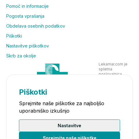
Pomoč in informacije
Pogosta vprašanja
Obdelava osebnih podatkov
Piškotki
Nastavitve piškotkov
Skrb za okolje
Lekarnar.com je
spletna
poslovalnica
Lekarne Nove
Poljane in posluje
v skladu z
Piškotki
zakonodajo
Sprejmite naše piškotke za najboljšo
uporabniško izkušnjo
Nastavitve
Sprejmite naše piškotke