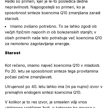
Redki so primeri, kjer je le-to posledica dedne
nepravilnosti. Najpogostejši so primeri, ko je
sposobnost sinteze koencima Q10 zmanjšana zaradi
starosti.
Imamo zvišano potrebno. To se lahko zgodi ob
večjih fizičnim naporih in ob bolezenskih stanjih; v
obeh primerih naše telo potrebuje več koencima Q10
za nemoteno zagotavljanje energije.
Starost
Kot rečeno, imamo največ koencima Q10 v mladosti.
Po 20. letu se sposobnost sinteze tega provitamina
počasi začne zmanjševati.
Utrujenost po 40. letu lahko ima (ni pa nujno) izvor v
premajhni endogeni sintezi koencima Q10.
V kolikor je to res izvor, je smiselen višji vnos
ubikinona različnimi živili, o katerega bo govora v