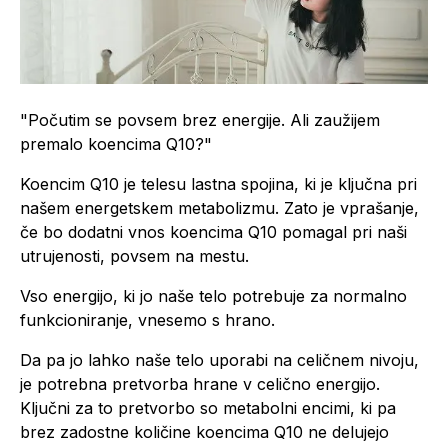
"Počutim se povsem brez energije. Ali zaužijem
premalo koencima Q10?"
Koencim Q10 je telesu lastna spojina, ki je ključna pri
našem energetskem metabolizmu. Zato je vprašanje,
če bo dodatni vnos koencima Q10 pomagal pri naši
utrujenosti, povsem na mestu.
Vso energijo, ki jo naše telo potrebuje za normalno
funkcioniranje, vnesemo s hrano.
Da pa jo lahko naše telo uporabi na celičnem nivoju,
je potrebna pretvorba hrane v celično energijo.
Ključni za to pretvorbo so metabolni encimi, ki pa
brez zadostne količine koencima Q10 ne delujejo