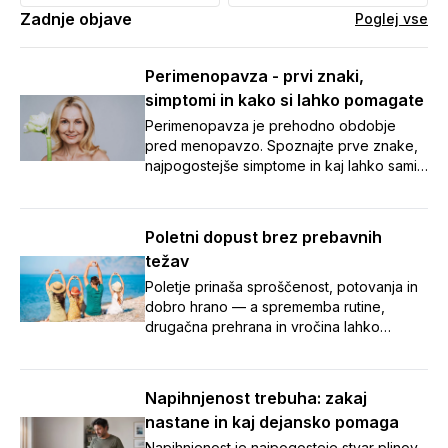
Zadnje objave
Poglej vse
Perimenopavza - prvi znaki,
simptomi in kako si lahko pomagate
Perimenopavza je prehodno obdobje
pred menopavzo. Spoznajte prve znake,
najpogostejše simptome in kaj lahko sami
naredite za boljše počutje.
Poletni dopust brez prebavnih
težav
Poletje prinaša sproščenost, potovanja in
dobro hrano — a sprememba rutine,
drugačna prehrana in vročina lahko
zamešajo tudi našo prebavo.
Napihnjenost, zaprtje in potovalna driska
so med dopustom pogosti nezaželeni
Napihnjenost trebuha: zakaj
spremljevalci. V članku smo zbrali sedem
nastane in kaj dejansko pomaga
preprostih nasvetov, s katerimi boste tudi
na poti poskrbeli za urejeno prebavo in
Napihnjenost je najpogosteje stvar plinov,