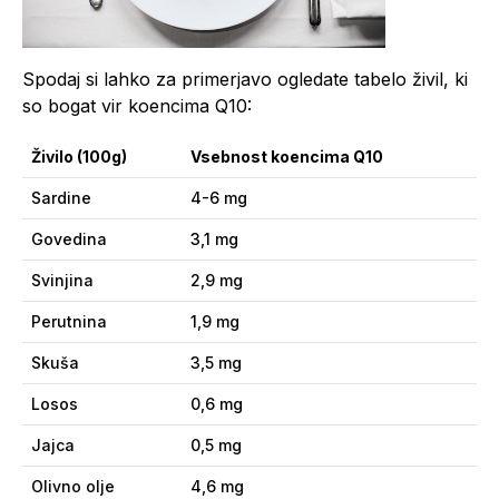
Spodaj si lahko za primerjavo ogledate tabelo živil, ki
so bogat vir koencima Q10:
Živilo (100g)
Vsebnost koencima Q10
Sardine
4-6 mg
Govedina
3,1 mg
Svinjina
2,9 mg
Perutnina
1,9 mg
Skuša
3,5 mg
Losos
0,6 mg
Jajca
0,5 mg
Olivno olje
4,6 mg