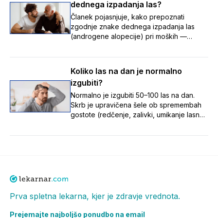
dednega izpadanja las?
skozi čas.
Članek pojasnjuje, kako prepoznati
zgodnje znake dednega izpadanja las
(androgene alopecije) pri moških —
umikanje lasne linije z nastankom zalivkov,
redčenje na temenu ter tanjšanje in izgubo
volumna las — in poudarja, da je te
Koliko las na dan je normalno
postopne spremembe pomembno opaziti
izgubiti?
zgodaj, saj je zdravljenje uspešnejše,
dokler so lasni mešički še aktivni.
Normalno je izgubiti 50–100 las na dan.
Skrb je upravičena šele ob spremembah
gostote (redčenje, zalivki, umikanje lasne
linije). Vzroki: stres, hormoni, pomanjkanje
hranil, zdravila, dednost. Ob opaznih
spremembah se posvetuj z zdravnikom ali
farmacevtom.
Prva spletna lekarna, kjer je zdravje vrednota.
Prejemajte najboljšo ponudbo na email