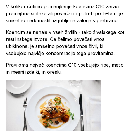
V kolikor čutimo pomanjkanje koencima Q10 zaradi
premajhne sinteze ali povečanih potreb po le-tem, je
smiselno nadomestiti izgubljene zaloge s prehrano.
Koencim se nahaja v vseh živilih - tako živalskega kot
rastlinskega izvora. Če želimo povečati vnos
ubikinona, je smiselno povečati vnos živil, ki
vsebujejo najvišje koncentracije tega provitamina.
Praviloma največ koencima Q10 vsebujejo ribe, meso
in mesni izdelki, in oreški.