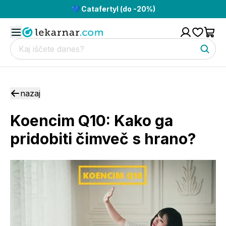
💙 Catafertyl (do -20%)
nazaj
Koencim Q10: Kako ga
pridobiti čimveč s hrano?