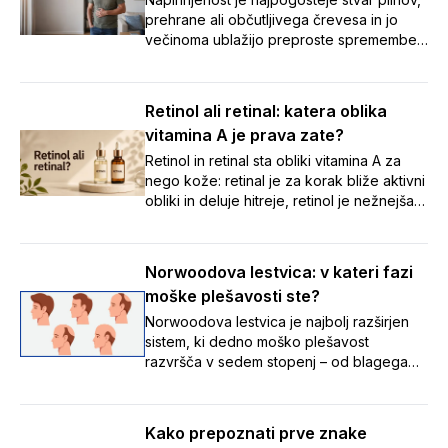
brezskrben oddih. 🌞
prehrane ali občutljivega črevesa in jo
večinoma ublažijo preproste spremembe
navad. Ob vztrajnih ali opozorilnih znakih
pa je varneje čim prej k zdravniku kot
samozdravljenje.
Retinol ali retinal: katera oblika
vitamina A je prava zate?
Retinol in retinal sta obliki vitamina A za
nego kože: retinal je za korak bliže aktivni
obliki in deluje hitreje, retinol je nežnejša
izhodiščna izbira. Preberite, katera je
prava za vašo kožo.
Norwoodova lestvica: v kateri fazi
moške plešavosti ste?
Norwoodova lestvica je najbolj razširjen
sistem, ki dedno moško plešavost
razvršča v sedem stopenj – od blagega
umikanja lasne linije do napredovalega
redčenja las – ter tako pomaga
prepoznati, v kateri fazi izpadanja las se
Kako prepoznati prve znake
nekdo nahaja, in spremljati spremembe