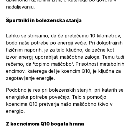
nadaljevanju.
Športniki in bolezenska stanja
Lahko se strinjamo, da če pretečemo 10 kilometrov,
bodo naše potrebe po energiji večje. Pri dolgotrajnih
fizičnim naporih, je za telo ključno, da začne kot
izvor energij uporabljati maščobne zaloge. Temu tudi
rečemo, da 'topimo maščobo'. Prisotnost metabolnih
encimov, katerega del je koencim Q10, je ključna za
zagotavljanje energije.
Podobno je res pri bolezenskih stanjih, pri katerih se
energijske potrebe povečajo. Telo s pomočjo
koencima Q10 pretvarja našo maščobno tkivo v
energijo.
Z koencimom Q10 bogata hrana