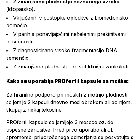
Z zmanjšano plodnostjo neznanega vzroka
(idiopatsko)
.
Vključenih v postopke oploditve z biomedicinsko
pomočjo.
V parih s ponavljajočimi neželenimi prekinitvami
nosečnosti.
Z diagnosticirano visoko fragmentacijo DNA
semenčic.
Z zmanjšano plodnostjo pri subklinični varikokeli.
Kako se uporablja PROfertil kapsule za moške:
Za hranilno podporo pri moških z motnjo plodnosti
se jemlje 2 kapsuli dnevno med obrokom ali po njem,
skupaj z nekaj tekočine.
PROfertil kapsule se jemljejo 3 mesece oz. do
uspešne zanositve. Pred prvo uporabo ali ob
spremembi priporočenega odmerjanja se posvetujte s