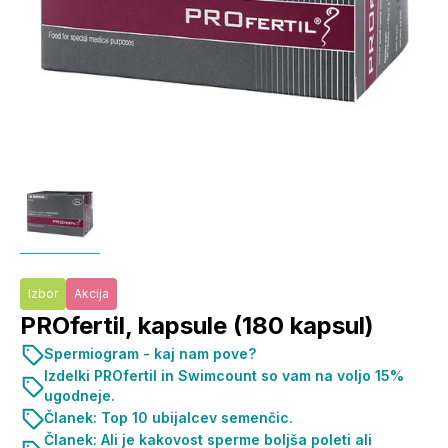
Izbor
Akcija
PROfertil, kapsule (180 kapsul)
Spermiogram - kaj nam pove?
Izdelki PROfertil in Swimcount so vam na voljo 15%
ugodneje.
Članek: Top 10 ubijalcev semenčic.
Članek: Ali je kakovost sperme boljša poleti ali