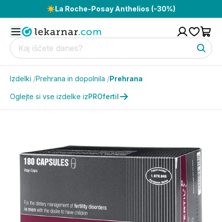
☀️
La Roche-Posay Anthelios (-30%)
Izdelki
/
Prehrana in dopolnila
/
Prehrana
Oglejte si vse izdelke iz
PROfertil