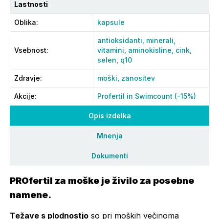
Lastnosti
Oblika
:
kapsule
antioksidanti,
minerali,
Vsebnost
:
vitamini,
aminokisline,
cink,
selen,
q10
Zdravje
:
moški,
zanositev
Akcije
:
Profertil in Swimcount (-15%)
Opis izdelka
Mnenja
Dokumenti
PROfertil za moške je živilo za posebne
namene.
Težave s plodnostjo
so pri moških večinoma