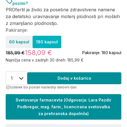
pozimi?
PROfertil je živilo za posebne zdravstvene namene
za dietetsko uravnavanje motenj plodnosti pri moških
z zmanjšano plodnostjo.
Pakiranje:
60 kapsul
180 kapsul
158,09 €
185,99 €
Pakiranje:
180 kapsul
Najnižja cena v zadnjih 30 dneh:
185,99 €
1
Dodaj v košarico
Izdelek bo poslan naslednji delovni dan.
Svetovanje farmacevta
(
Odgovarja: Lara Pezdir
Podbregar, mag. farm., licencirana svetovalka
za prehranska dopolnila
)