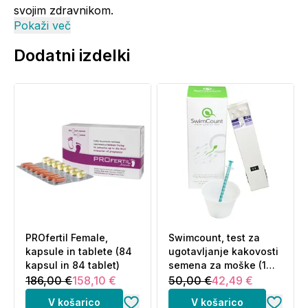
svojim zdravnikom.
Pokaži več
Vsebnost:
Dodatni izdelki
Sestavine
na dan (2 kapsuli)
na 100 g (113 kapsul)
L-karnitin
440 mg
24,9 g
L-arginin
250 mg
14,1 g
koencim
15 mg
0,8 g
Q10
vitamin E
120 mg
6,8 g
cink
40 mg
2,3 g
folna kislina
800 mcg
45,3 mg
PROfertil Female,
Swimcount, test za
kapsule in tablete (84
ugotavljanje kakovosti
glutation
80 mg
4,5 g
kapsul in 84 tablet)
semena za moške (1
test)
186,00 €
158,10 €
50,00 €
42,49 €
selen
60 mcg
3,4 mg
V košarico
V košarico