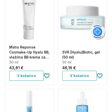
Matis Reponse
Cosmake-Up Hyalu BB,
SVR [Hyalu]Biotic, gel
vlažilna BB krema za
(50 ml)
izenačen ten kože -
50 ml
50 ml
ZF15 (50 ml)
43,81 €
46,16 €
V košarico
V košarico