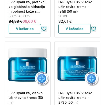
LRP Hyalu B5, protokol
LRP Hyalu B5, visoko
za globinsko hidracijo
učinkovita krema -
in polnost kože s
refill (50 ml)
hialuronsko kislino (50
50 ml + 30 ml
50 ml
ml + 30 ml)
84,38 €
66,66 €
32,61 €
V košarico
V košarico
LRP Hyalu B5, visoko
LRP Hyalu B5, visoko
učinkovita krema (50
učinkovita krema -
ml)
ZF30 (50 ml)