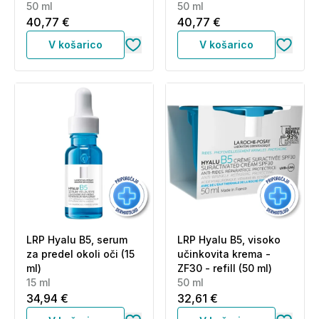
50 ml
50 ml
40,77 €
40,77 €
V košarico
V košarico
LRP Hyalu B5, serum
LRP Hyalu B5, visoko
za predel okoli oči (15
učinkovita krema -
ml)
ZF30 - refill (50 ml)
15 ml
50 ml
34,94 €
32,61 €