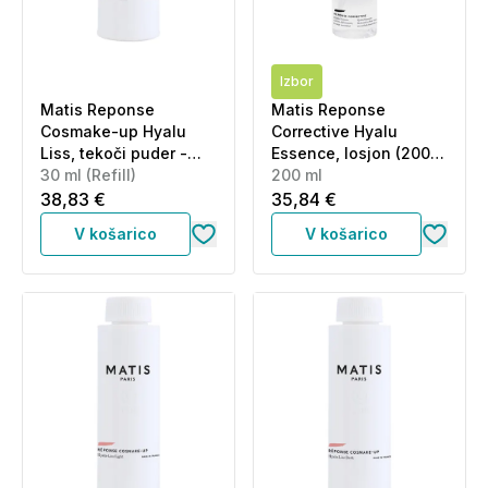
Izbor
Matis Reponse
Matis Reponse
Cosmake-up Hyalu
Corrective Hyalu
Liss, tekoči puder -
Essence, losjon (200
srednji odtenek -
30 ml (Refill)
ml)
200 ml
Medium - Refill (30 ml)
38,83 €
35,84 €
V košarico
V košarico