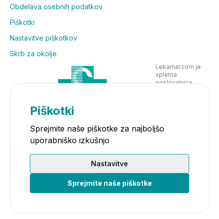
Obdelava osebnih podatkov
Piškotki
Nastavitve piškotkov
Skrb za okolje
Lekarnar.com je
spletna
poslovalnica
Lekarne Nove
Poljane in posluje
v skladu z
Piškotki
zakonodajo
Sprejmite naše piškotke za najboljšo
uporabniško izkušnjo
Nastavitve
Sprejmite naše piškotke