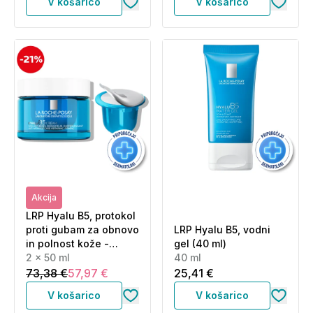
V košarico
V košarico
Akcija
LRP Hyalu B5, protokol
proti gubam za obnovo
LRP Hyalu B5, vodni
in polnost kože -
gel (40 ml)
krema + polnilo (2 x 50
2 x 50 ml
40 ml
ml)
73,38 €
57,97 €
25,41 €
V košarico
V košarico