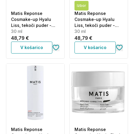
Izbor
Matis Reponse
Matis Reponse
Cosmake-up Hyalu
Cosmake-up Hyalu
Liss, tekoči puder -
Liss, tekoči puder -
svetel odtenek - Light
30 ml
temen odtenek - Dark
30 ml
(30 ml)
Beige (30 ml)
48,79 €
48,79 €
V košarico
V košarico
Matis Reponse
Matis Reponse