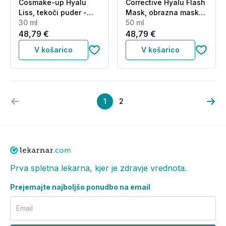
Cosmake-up Hyalu
Corrective Hyalu Flash
Liss, tekoči puder -
Mask, obrazna maska
srednji odtenek -
30 ml
(50 ml)
50 ml
Medium (30 ml)
48,79 €
48,79 €
V košarico
V košarico
1
2
Prva spletna lekarna, kjer je zdravje vrednota.
Prejemajte najboljšo ponudbo na email
Email