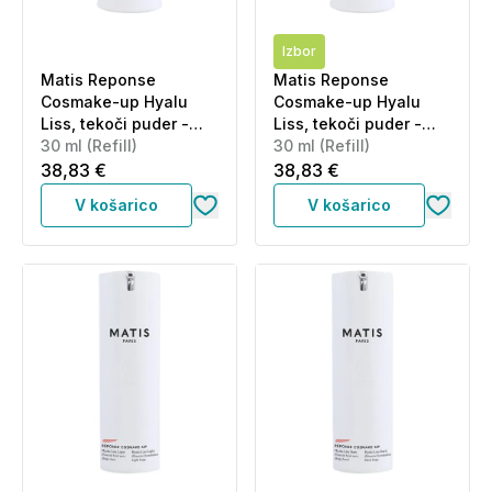
Izbor
Matis Reponse
Matis Reponse
Cosmake-up Hyalu
Cosmake-up Hyalu
Liss, tekoči puder -
Liss, tekoči puder -
svetel odtenek - Light-
30 ml (Refill)
temen odtenek - Dark
30 ml (Refill)
Refill (30 ml)
Beige - Refill (30 ml)
38,83 €
38,83 €
V košarico
V košarico