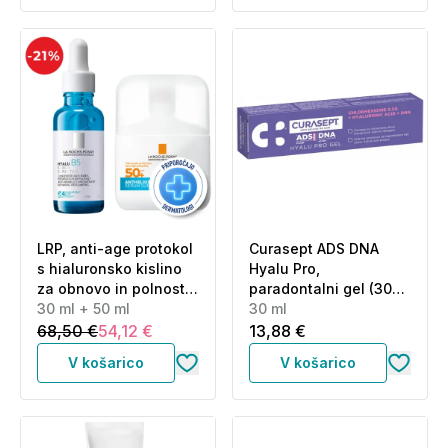
LRP, anti-age protokol
Curasept ADS DNA
s hialuronsko kislino
Hyalu Pro,
za obnovo in polnost
paradontalni gel (30
kože (30 ml + 50 ml)
30 ml + 50 ml
ml)
30 ml
68,50 €
54,12 €
13,88 €
V košarico
V košarico